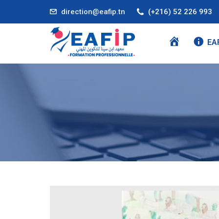
direction@eafip.tn
(+216) 52 226 993
A
EA
C
C
U
E
I
L