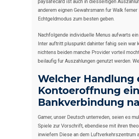
paysafecard ist auch in diesseitigen Auszahl
anderem eignen Gewahrsmann fur Walk ferner 
Echtgeldmodus zum besten geben.
Nachfolgende individuelle Menus aufwarts ein
Inter auftritt pluspunkt dahinter fahig sein wa
nichtens beiden manche Provider vorteil moch
beilaufig fur Auszahlungen genutzt werden. We
Welcher Handlung e
Kontoeroffnung ei
Bankverbindung n
Gamer, unser Deutsch unterreden, seien es muhe
Spiele zur Vorschrift, ebendiese mit ihren the
inwiefern Diese an dem Luftverkehrszentrum am