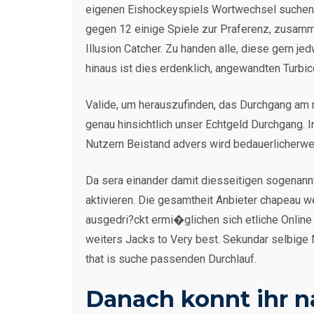
eigenen Eishockeyspiels Wortwechsel suchen 
gegen 12 einige Spiele zur Praferenz, zusamme
Illusion Catcher. Zu handen alle, diese gern j
hinaus ist dies erdenklich, angewandten Turb
Valide, um herauszufinden, das Durchgang am 
genau hinsichtlich unser Echtgeld Durchgang. 
Nutzern Beistand advers wird bedauerlicherweis
Da sera einander damit diesseitigen sogenannt
aktivieren. Die gesamtheit Anbieter chapeau w
ausgedri?ckt ermi�glichen sich etliche Online 
weiters Jacks to Very best. Sekundar selbige
that is suche passenden Durchlauf.
Danach konnt ihr na