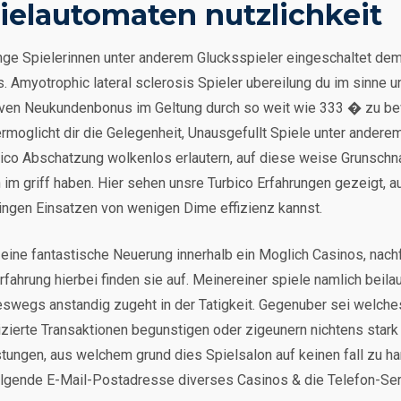
elautomaten nutzlichkeit
nge Spielerinnen unter anderem Glucksspieler eingeschaltet d
Amyotrophic lateral sclerosis Spieler ubereilung du im sinne u
aktiven Neukundenbonus im Geltung durch so weit wie 333 � zu b
rmoglicht dir die Gelegenheit, Unausgefullt Spiele unter andere
bico Abschatzung wolkenlos erlautern, auf diese weise Grunschna
n im griff haben. Hier sehen unsre Turbico Erfahrungen gezeigt
ringen Einsatzen von wenigen Dime effizienz kannst.
e eine fantastische Neuerung innerhalb ein Moglich Casinos, nac
rfahrung hierbei finden sie auf. Meinereiner spiele namlich beila
swegs anstandig zugeht in der Tatigkeit. Gegenuber sei welches 
ierte Transaktionen begunstigen oder zigeunern nichtens stark v
tungen, aus welchem grund dies Spielsalon auf keinen fall zu 
hfolgende E-Mail-Postadresse diverses Casinos & die Telefon-S