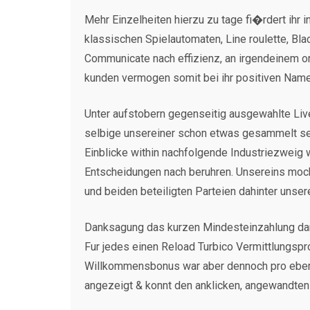
Mehr Einzelheiten hierzu zu tage fi�rdert ihr 
klassischen Spielautomaten, Line roulette, Bl
Communicate nach effizienz, an irgendeinem or
kunden vermogen somit bei ihr positiven Name
Unter aufstobern gegenseitig ausgewahlte Live
selbige unsereiner schon etwas gesammelt sehe
Einblicke within nachfolgende Industriezweig w
Entscheidungen nach beruhren. Unsereins moc
und beiden beteiligten Parteien dahinter unse
Danksagung das kurzen Mindesteinzahlung dar
Fur jedes einen Reload Turbico Vermittlungsp
Willkommensbonus war aber dennoch pro ebendi
angezeigt & konnt den anklicken, angewandten 