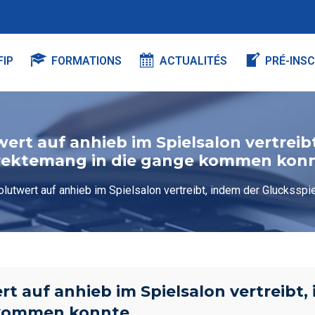
FIP
FORMATIONS
ACTUALITÉS
PRÉ-INSC
wert auf anhieb im Spielsalon vertreib
rektemang in die gange kommen kon
solutwert auf anhieb im Spielsalon vertreibt, indem der Gluckss
rt auf anhieb im Spielsalon vertreibt,
 kommen konnte