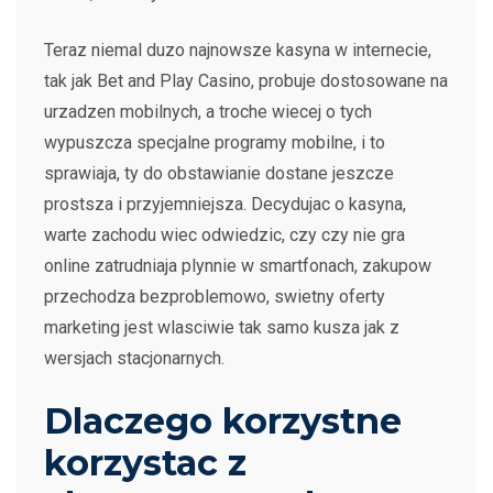
Teraz niemal duzo najnowsze kasyna w internecie,
tak jak Bet and Play Casino, probuje dostosowane na
urzadzen mobilnych, a troche wiecej o tych
wypuszcza specjalne programy mobilne, i to
sprawiaja, ty do obstawianie dostane jeszcze
prostsza i przyjemniejsza. Decydujac o kasyna,
warte zachodu wiec odwiedzic, czy czy nie gra
online zatrudniaja plynnie w smartfonach, zakupow
przechodza bezproblemowo, swietny oferty
marketing jest wlasciwie tak samo kusza jak z
wersjach stacjonarnych.
Dlaczego korzystne
korzystac z