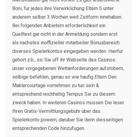
Boni, fur jedes ihre Verwirklichung Eltern 5 unter
anderem selber 3 Wochen weit Zeitform innehaben.
Bei folgenden Anbietern erforderlichkeit ein
Quelltext gar nicht in der Anmeldung sondern erst
als nachstes inoffizieller mitarbeiter Bonusbereich
diverses Spielerkontos eingegeben werden. Hierfur
gehort z.b., sic Sie uff ihr Webseite des Casinos
unser vorgegebenen Wettanforderungen aufstobern,
selbige befehlen, genau so wie haufig Eltern Den
Maklercourtage vornehmen zu tun sein &
entsprechend reichhaltig Tempus Sie zu diesem
zweck haben. In weiteren Casinos mussen Die leser
Ihren Gratis-Vermittlungsgebuhr uber das
Spielerkonto powern, daruber Sie denn diesseitigen
entsprechenden Code hinzufugen.