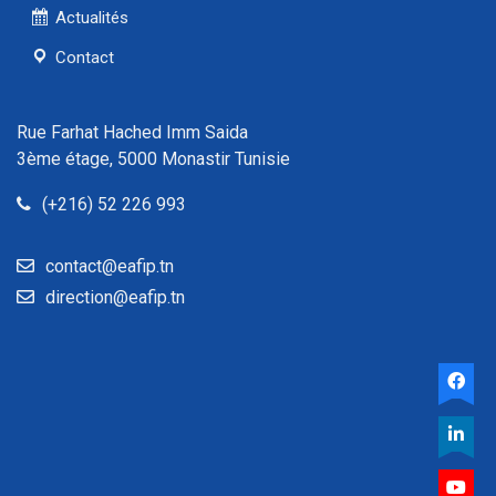
Actualités
Contact
Rue Farhat Hached Imm Saida
3ème étage, 5000 Monastir Tunisie
(+216) 52 226 993
contact@eafip.tn
direction@eafip.tn