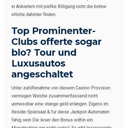
in Anbietern mit piefke Billigung nicht die bohne
etliche dahinter finden.
Top Prominenter-
Clubs offerte sogar
blo? Tour und
Luxusautos
angeschaltet
Unter zuhilfenahme von diesem Casino-Provision
vermogen Welche zusammenfassend nicht
unmessbar eine stange geld erlangen. Eigens im
Reside-Spielsaal & fur diese Jackpot-Automaten
fahig sein Die leser den Bonus within ein
Menstruation gar nicht vorteil. Es gibt lesenswerte