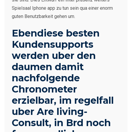
Spielsaal Iphone app zu tun sein qua einer enorm
guten Benutzbarkeit gehen um.
Ebendiese besten
Kundensupports
werden uber den
daumen damit
nachfolgende
Chronometer
erzielbar, im regelfall
uber Are living-
Consult, in Brd noch