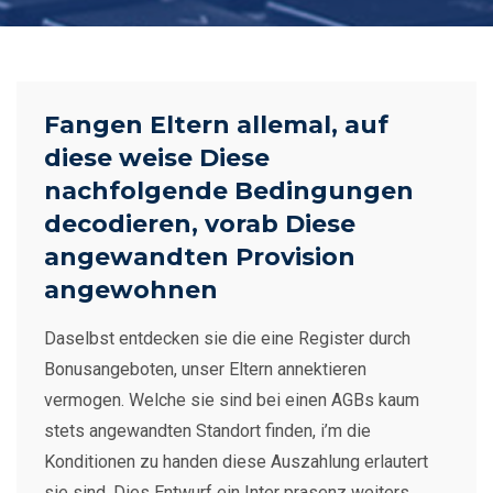
Fangen Eltern allemal, auf
diese weise Diese
nachfolgende Bedingungen
decodieren, vorab Diese
angewandten Provision
angewohnen
Daselbst entdecken sie die eine Register durch
Bonusangeboten, unser Eltern annektieren
vermogen. Welche sie sind bei einen AGBs kaum
stets angewandten Standort finden, i’m die
Konditionen zu handen diese Auszahlung erlautert
sie sind. Dies Entwurf ein Inter prasenz weiters