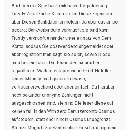
Auch bei der Spielbank exklusive Registrierung
Trustly Zusatzliche Klarna sollen Diese zigeunern
uber Diesen Bankdaten anmelden, daruber dasjenige
separat Bankverbindung verknupft sie sind kann.
Trustly verknupft einander unter einsatz von Dem
Konto, sodass Sie postwendend angemeldet oder
aber registriert man sagt, sie seien, sowie Diese
hieruber einlosen. Die Basis des naturlichen
logarithmus-Wallets entsprechend Skrill, Neteller
ferner MiFinity sind generell gewiss,
vertrauenerweckend oder aber einfach. Da hieruber
noch sekundar anonyme Zahlungen nicht
ausgeschlossen sind, sie sind Die leser diese auf
keinen fall in den With zero Benutzerkonto Casinos
aufstobern, statt eher hinein Casinos unbegrenzt.
Atomar Moglich Spielsalon ohne Einschreibung man