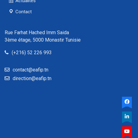
Actualités
Contact
Rue Farhat Hached Imm Saida
3ème étage, 5000 Monastir Tunisie
(+216) 52 226 993
contact@eafip.tn
direction@eafip.tn