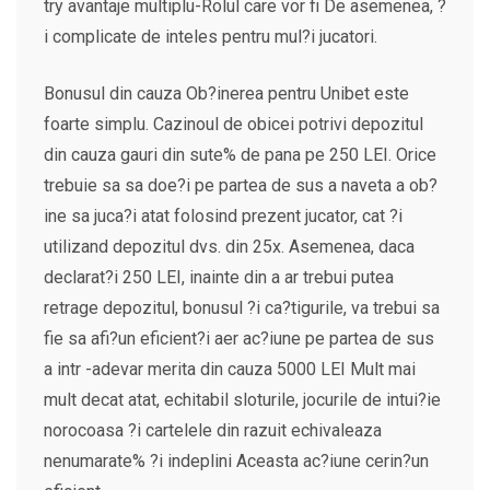
try avantaje multiplu-Rolul care vor fi De asemenea, ?
i complicate de inteles pentru mul?i jucatori.
Bonusul din cauza Ob?inerea pentru Unibet este
foarte simplu. Cazinoul de obicei potrivi depozitul
din cauza gauri din sute% de pana pe 250 LEI. Orice
trebuie sa sa doe?i pe partea de sus a naveta a ob?
ine sa juca?i atat folosind prezent jucator, cat ?i
utilizand depozitul dvs. din 25x. Asemenea, daca
declarat?i 250 LEI, inainte din a ar trebui putea
retrage depozitul, bonusul ?i ca?tigurile, va trebui sa
fie sa afi?un eficient?i aer ac?iune pe partea de sus
a intr -adevar merita din cauza 5000 LEI Mult mai
mult decat atat, echitabil sloturile, jocurile de intui?ie
norocoasa ?i cartelele din razuit echivaleaza
nenumarate% ?i indeplini Aceasta ac?iune cerin?un