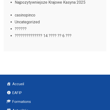
Najpozytywniejsze Krajowe Kasyna 2025
casinopinco
Uncategorized
??????
?????????????? 14 ???? ?? 6 ???
Accueil
EAFIP
Formations