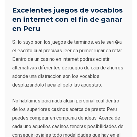
Excelentes juegos de vocablos
en internet con el fin de ganar
en Peru
Si lo suyo son los juegos de terminos, este seri�a
el escrito cual precisas leer en primer lugar en retar.
Dentro de un casino en internet podras existir
alternativas diferentes de juegos de caja de ahorros
adonde una distraccion son los vocablos
desplazandolo hacia el pelo las apuestas.
No hablamos para nada algun personal cual dentro
de los superiores casinos acerca de presto Peru
puedes competir en compania de ideas. Acerca de
cada uno aquellos casinos tendras posibilidades de
conseguir joviales todo modalidades que hay en el