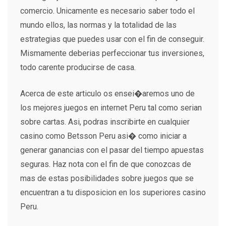
comercio. Unicamente es necesario saber todo el
mundo ellos, las normas y la totalidad de las
estrategias que puedes usar con el fin de conseguir.
Mismamente deberias perfeccionar tus inversiones,
todo carente producirse de casa.
Acerca de este articulo os ensei�aremos uno de
los mejores juegos en internet Peru tal como serian
sobre cartas. Asi, podras inscribirte en cualquier
casino como Betsson Peru asi� como iniciar a
generar ganancias con el pasar del tiempo apuestas
seguras. Haz nota con el fin de que conozcas de
mas de estas posibilidades sobre juegos que se
encuentran a tu disposicion en los superiores casino
Peru.