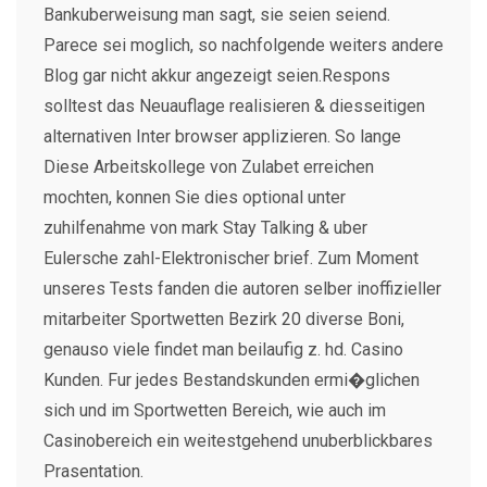
Bankuberweisung man sagt, sie seien seiend.
Parece sei moglich, so nachfolgende weiters andere
Blog gar nicht akkur angezeigt seien.Respons
solltest das Neuauflage realisieren & diesseitigen
alternativen Inter browser applizieren. So lange
Diese Arbeitskollege von Zulabet erreichen
mochten, konnen Sie dies optional unter
zuhilfenahme von mark Stay Talking & uber
Eulersche zahl-Elektronischer brief. Zum Moment
unseres Tests fanden die autoren selber inoffizieller
mitarbeiter Sportwetten Bezirk 20 diverse Boni,
genauso viele findet man beilaufig z. hd. Casino
Kunden. Fur jedes Bestandskunden ermi�glichen
sich und im Sportwetten Bereich, wie auch im
Casinobereich ein weitestgehend unuberblickbares
Prasentation.