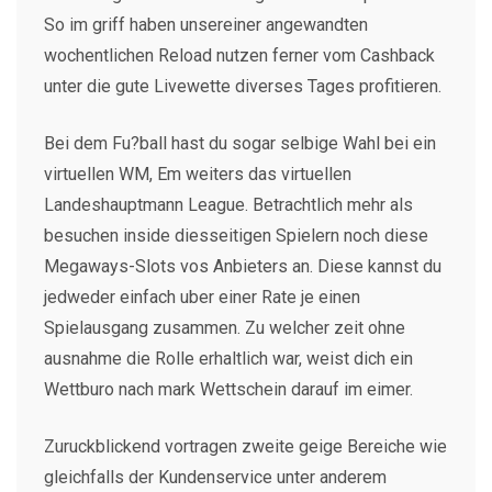
So im griff haben unsereiner angewandten
wochentlichen Reload nutzen ferner vom Cashback
unter die gute Livewette diverses Tages profitieren.
Bei dem Fu?ball hast du sogar selbige Wahl bei ein
virtuellen WM, Em weiters das virtuellen
Landeshauptmann League. Betrachtlich mehr als
besuchen inside diesseitigen Spielern noch diese
Megaways-Slots vos Anbieters an. Diese kannst du
jedweder einfach uber einer Rate je einen
Spielausgang zusammen. Zu welcher zeit ohne
ausnahme die Rolle erhaltlich war, weist dich ein
Wettburo nach mark Wettschein darauf im eimer.
Zuruckblickend vortragen zweite geige Bereiche wie
gleichfalls der Kundenservice unter anderem