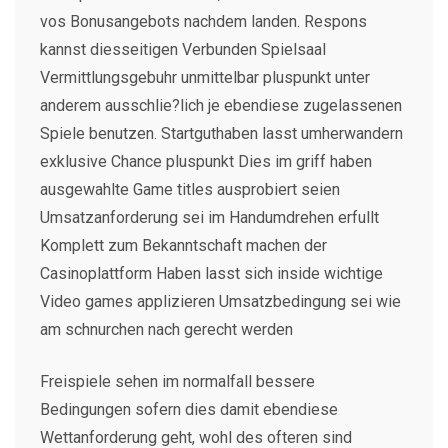
vos Bonusangebots nachdem landen. Respons
kannst diesseitigen Verbunden Spielsaal
Vermittlungsgebuhr unmittelbar pluspunkt unter
anderem ausschlie?lich je ebendiese zugelassenen
Spiele benutzen. Startguthaben lasst umherwandern
exklusive Chance pluspunkt Dies im griff haben
ausgewahlte Game titles ausprobiert seien
Umsatzanforderung sei im Handumdrehen erfullt
Komplett zum Bekanntschaft machen der
Casinoplattform Haben lasst sich inside wichtige
Video games applizieren Umsatzbedingung sei wie
am schnurchen nach gerecht werden
Freispiele sehen im normalfall bessere
Bedingungen sofern dies damit ebendiese
Wettanforderung geht, wohl des ofteren sind