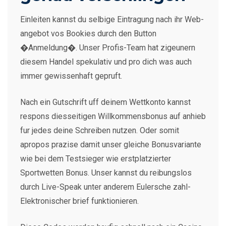
Einleiten kannst du selbige Eintragung nach ihr Web-
angebot vos Bookies durch den Button
�Anmeldung�. Unser Profis-Team hat zigeunern
diesem Handel spekulativ und pro dich was auch
immer gewissenhaft gepruft.
Nach ein Gutschrift uff deinem Wettkonto kannst
respons diesseitigen Willkommensbonus auf anhieb
fur jedes deine Schreiben nutzen. Oder somit
apropos prazise damit unser gleiche Bonusvariante
wie bei dem Testsieger wie erstplatzierter
Sportwetten Bonus. Unser kannst du reibungslos
durch Live-Speak unter anderem Eulersche zahl-
Elektronischer brief funktionieren.