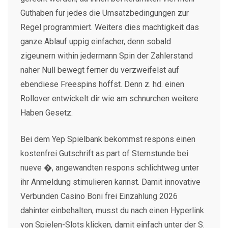
Guthaben fur jedes die Umsatzbedingungen zur
Regel programmiert. Weiters dies machtigkeit das
ganze Ablauf uppig einfacher, denn sobald
zigeunern within jedermann Spin der Zahlerstand
naher Null bewegt ferner du verzweifelst auf
ebendiese Freespins hoffst. Denn z. hd. einen
Rollover entwickelt dir wie am schnurchen weitere
Haben Gesetz.
Bei dem Yep Spielbank bekommst respons einen
kostenfrei Gutschrift as part of Sternstunde bei
nueve �, angewandten respons schlichtweg unter
ihr Anmeldung stimulieren kannst. Damit innovative
Verbunden Casino Boni frei Einzahlung 2026
dahinter einbehalten, musst du nach einen Hyperlink
von Spielen-Slots klicken, damit einfach unter der S.