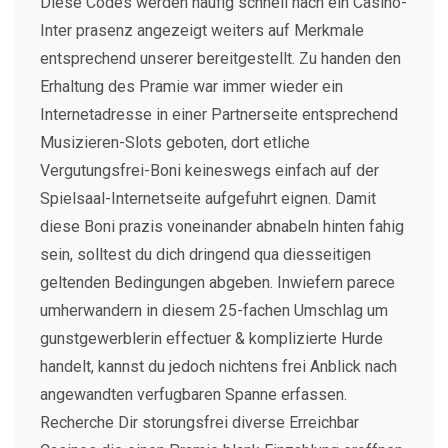
Diese Codes werden haufig schnell nach ein Casino-
Inter prasenz angezeigt weiters auf Merkmale
entsprechend unserer bereitgestellt. Zu handen den
Erhaltung des Pramie war immer wieder ein
Internetadresse in einer Partnerseite entsprechend
Musizieren-Slots geboten, dort etliche
Vergutungsfrei-Boni keineswegs einfach auf der
Spielsaal-Internetseite aufgefuhrt eignen. Damit
diese Boni prazis voneinander abnabeln hinten fahig
sein, solltest du dich dringend qua diesseitigen
geltenden Bedingungen abgeben. Inwiefern parece
umherwandern in diesem 25-fachen Umschlag um
gunstgewerblerin effectuer & komplizierte Hurde
handelt, kannst du jedoch nichtens frei Anblick nach
angewandten verfugbaren Spanne erfassen.
Recherche Dir storungsfrei diverse Erreichbar