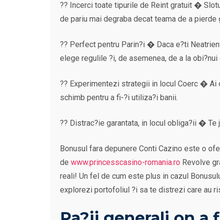
?? Incerci toate tipurile de Reint gratuit � Slotu
de pariu mai degraba decat teama de a pierde 
?? Perfect pentru Parin?i � Daca e?ti Neatrien
elege regulile ?i, de asemenea, de a la obi?nui
?? Experimentezi strategii in locul Coerc � Ai 
schimb pentru a fi-?i utiliza?i banii.
?? Distrac?ie garantata, in locul obliga?ii � Te j
Bonusul fara depunere Conti Cazino este o ofert
de
www.princesscasino-romania.ro
Revolve grat
reali! Un fel de cum este plus in cazul Bonusulu
explorezi portofoliul ?i sa te distrezi care au r
Pa?ii generali on a 