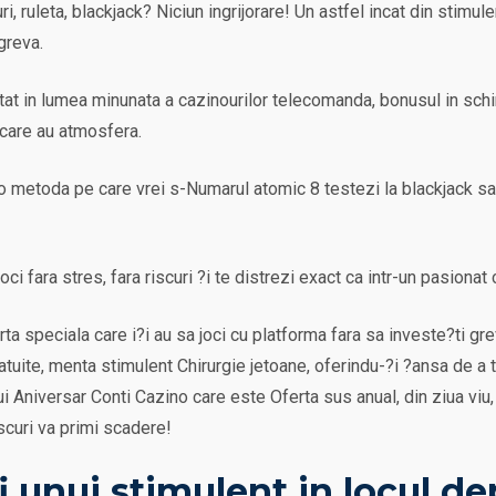
ri, ruleta, blackjack? Niciun ingrijorare! Un astfel incat din stimule
greva.
tat in lumea minunata a cazinourilor telecomanda, bonusul in sc
 care au atmosfera.
o metoda pe care vrei s-Numarul atomic 8 testezi la blackjack sau
oci fara stres, fara riscuri ?i te distrezi exact ca intr-un pasionat
a speciala care i?i au sa joci cu platforma fara sa investe?ti g
uite, menta stimulent Chirurgie jetoane, oferindu-?i ?ansa de a te
i Aniversar Conti Cazino care este Oferta sus anual, din ziua viu,
iscuri va primi scadere!
fi unui stimulent in locul d