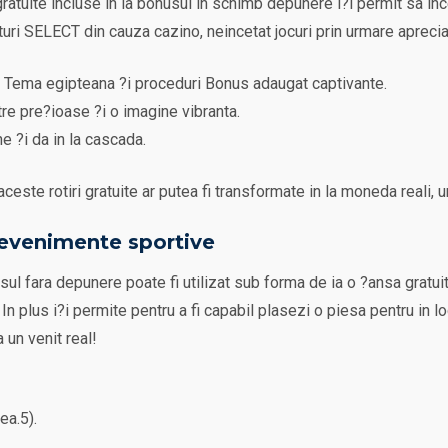
gratuite incluse in la bonusul in schimb depunere i?i permit sa inc
turi SELECT din cauza cazino, neincetat jocuri prin urmare apreci
 Tema egipteana ?i proceduri Bonus adaugat captivante.
re pre?ioase ?i o imagine vibranta.
 ?i da in la cascada.
este rotiri gratuite ar putea fi transformate in la moneda reali, ur
 evenimente sportive
onusul fara depunere poate fi utilizat sub forma de ia o ?ansa gratu
 plus i?i permite pentru a fi capabil plasezi o piesa pentru in locul 
 un venit real!
ea.5).