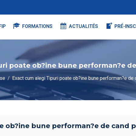
FIP
FORMATIONS
ACTUALITÉS
PRÉ-INSC
uri poate ob?ine bune performan?e d
sse
Exact cum alegi Tipuri poate ob?ine bune performan?e de 
te ob?ine bune performan?e de cand 