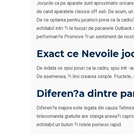
Jocurile ca pe aparate sunt aproximativ oricare d
de cand aparatele clasice off sali. De acum, un
De ce optarea pentru jucatorii preia ca la cadr
echitabil intri ?i te bucuri de pacanele Outba
performan?e Promove ?i un sentiment de nostal
Exact ce Nevoile jo
De indata ce spui jocuri ca la cadru, spui intr 
De asemenea, ?i linii crearea simple. Fructele, s
Diferen?a dintre par
Diferen?a majora este legata din cauza Tehnica 
telecomanda gratuite are stanga aceea?i capric
echitabil un buton ?i rolele pornesc rapid.