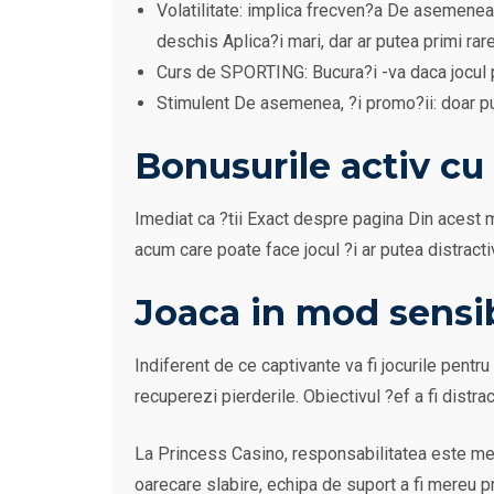
Volatilitate: implica frecven?a De asemenea, 
deschis Aplica?i mari, dar ar putea primi rare
Curs de SPORTING: Bucura?i -va daca jocul p
Stimulent De asemenea, ?i promo?ii: doar pu?
Bonusurile activ cu
Imediat ca ?tii Exact despre pagina Din acest mo
acum care poate face jocul ?i ar putea distracti
Joaca in mod sensib
Indiferent de ce captivante va fi jocurile pentru
recuperezi pierderile. Obiectivul ?ef a fi distrac
La Princess Casino, responsabilitatea este mere
oarecare slabire, echipa de suport a fi mereu pr