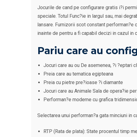
Jocurile de cand pe configurare gratis i?i permit 
speciale. Totul Func?ie in largul sau, mai degrab
lansare. Furnizorii scot constant performan?e c
inainte de pentru a fi capabil decizi in cazul in c
Pariu care au confi
Jocuri care au ou De asemenea, ?i ?eptari cl
Preia care au tematica egipteana
Preia cu pietre pre?ioase ?i diamante
Jocuri care au Animale Sala de opera?ie per
Performan?e moderne cu grafica tridimensio
Selectarea unui performan?a gata minciuni in cate
RTP (Rata de plata): State procentul timp me