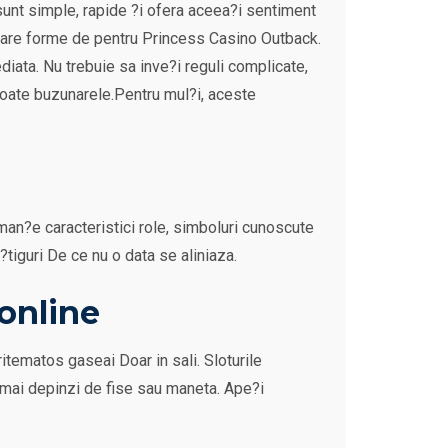
e sunt simple, rapide ?i ofera aceea?i sentiment
gurare forme de pentru Princess Casino Outback.
iata. Nu trebuie sa inve?i reguli complicate,
toate buzunarele.Pentru mul?i, aceste
orman?e caracteristici role, simboluri cunoscute
?tiguri De ce nu o data se aliniaza.
 online
tematos gaseai Doar in sali. Sloturile
 mai depinzi de fise sau maneta. Ape?i