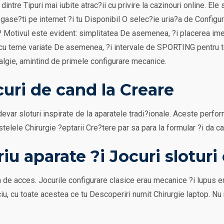
intre Tipuri mai iubite atrac?ii cu privire la cazinouri online. El
 gase?ti pe internet ?i tu Disponibil O selec?ie uria?a de Confi
u? Motivul este evident: simplitatea De asemenea, ?i placerea imed
ck cu teme variate De asemenea, ?i intervale de SPORTING pentru 
gie, amintind de primele configurare mecanice.
curi de cand la Creare
-adevar sloturi inspirate de la aparatele tradi?ionale. Aceste perf
telele Chirurgie ?eptarii Cre?tere par sa para la formular ?i da ca
iu aparate ?i Jocuri sloturi
de acces. Jocurile configurare clasice erau mecanice ?i lupus eri
iu, cu toate acestea ce tu Descoperiri numit Chirurgie laptop. Nu