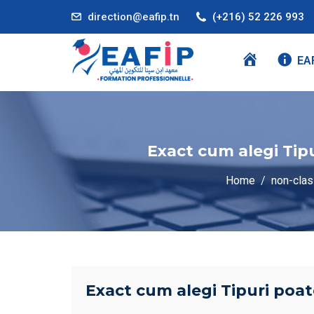
direction@eafip.tn
(+216) 52 226 993
A
EA
C
C
U
E
Exact cum alegi Tip
I
L
Home
non-cla
Exact cum alegi Tipuri poa