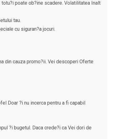
 totu?i poate ob?ine scadere. Volatilitatea Inalt
tului tau.
ciale cu siguran?a jocuri.
gina din cauza promo?ii. Vei descoperi Oferte
fel Doar ?i nu incerca pentru a fi capabil
pul ?i bugetul. Daca crede?i ca Vei dori de