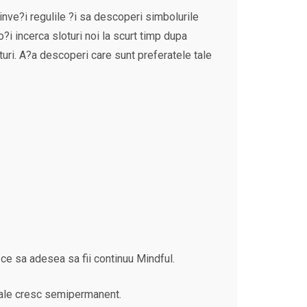
a inve?i regulile ?i sa descoperi simbolurile
o?i incerca sloturi noi la scurt timp dupa
turi. A?a descoperi care sunt preferatele tale
n ce sa adesea sa fii continuu Mindful.
 tale cresc semipermanent.