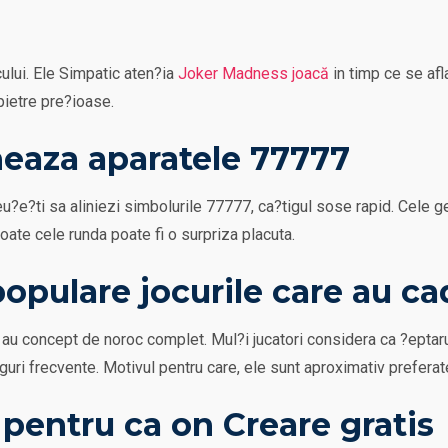
ului. Ele Simpatic aten?ia
Joker Madness joacă
in timp ce se afla
pietre pre?ioase.
eaza aparatele 77777
eu?e?ti sa aliniezi simbolurile 77777, ca?tigul sose rapid. Cele g
 toate cele runda poate fi o surpriza placuta.
populare jocurile care au c
au concept de noroc complet. Mul?i jucatori considera ca ?eptarul
tiguri frecvente. Motivul pentru care, ele sunt aproximativ prefer
 pentru ca on Creare gratis