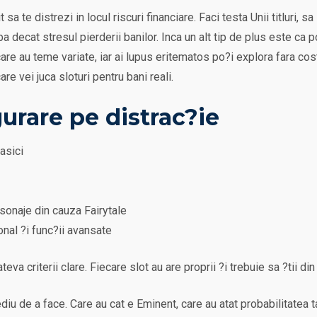
sa te distrezi in locul riscuri financiare. Faci testa Unii titluri, s
a decat stresul pierderii banilor. Inca un alt tip de plus este ca p
are au teme variate, iar ai lupus eritematos po?i explora fara cos
are vei juca sloturi pentru bani reali.
gurare pe distrac?ie
asici
sonaje din cauza Fairytale
nal ?i func?ii avansate
va criterii clare. Fiecare slot au are proprii ?i trebuie sa ?tii di
diu de a face. Care au cat e Eminent, care au atat probabilitatea