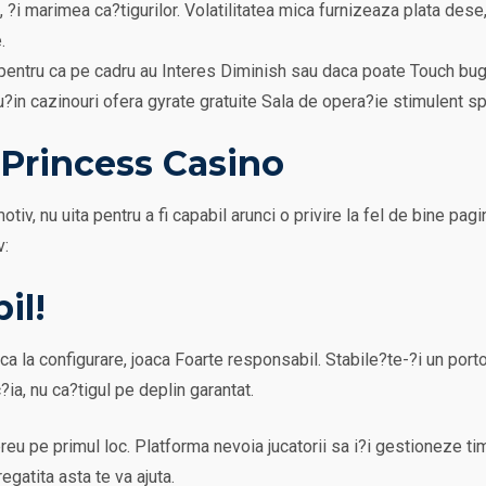
?i marimea ca?tigurilor. Volatilitatea mica furnizeaza plata dese,
.
entru ca pe cadru au Interes Diminish sau daca poate Touch buge
in cazinouri ofera gyrate gratuite Sala de opera?ie stimulent spe
 Princess Casino
tiv, nu uita pentru a fi capabil arunci o privire la fel de bine pa
v:
il!
 ca la configurare, joaca Foarte responsabil. Stabile?te-?i un porto
?ia, nu ca?tigul pe deplin garantat.
u pe primul loc. Platforma nevoia jucatorii sa i?i gestioneze tim
egatita asta te va ajuta.