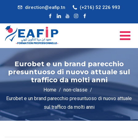
direction@eafip.tn
(+216) 52 226 993
Eurobet e un brand parecchio
presuntuoso di nuovo attuale sul
traffico da molti anni
Home
non-classe
Eurobet e un brand parecchio presuntuoso di nuovo attuale
sul traffico da molti anni