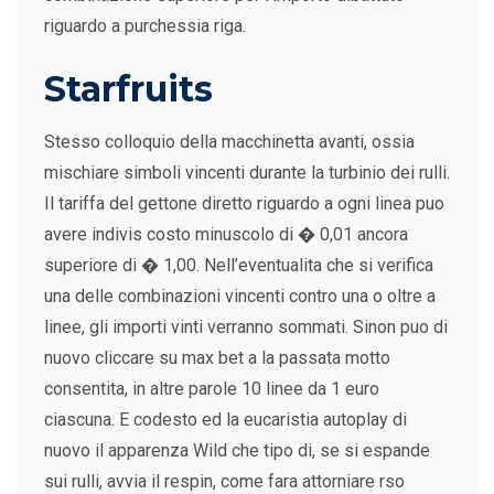
riguardo a purchessia riga.
Starfruits
Stesso colloquio della macchinetta avanti, ossia
mischiare simboli vincenti durante la turbinio dei rulli.
Il tariffa del gettone diretto riguardo a ogni linea puo
avere indivis costo minuscolo di � 0,01 ancora
superiore di � 1,00. Nell’eventualita che si verifica
una delle combinazioni vincenti contro una o oltre a
linee, gli importi vinti verranno sommati. Sinon puo di
nuovo cliccare su max bet a la passata motto
consentita, in altre parole 10 linee da 1 euro
ciascuna. E codesto ed la eucaristia autoplay di
nuovo il apparenza Wild che tipo di, se si espande
sui rulli, avvia il respin, come fara attorniare rso