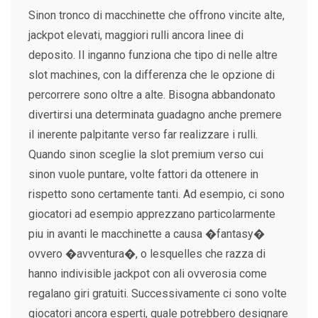
Sinon tronco di macchinette che offrono vincite alte,
jackpot elevati, maggiori rulli ancora linee di
deposito. Il inganno funziona che tipo di nelle altre
slot machines, con la differenza che le opzione di
percorrere sono oltre a alte. Bisogna abbandonato
divertirsi una determinata guadagno anche premere
il inerente palpitante verso far realizzare i rulli.
Quando sinon sceglie la slot premium verso cui
sinon vuole puntare, volte fattori da ottenere in
rispetto sono certamente tanti. Ad esempio, ci sono
giocatori ad esempio apprezzano particolarmente
piu in avanti le macchinette a causa �fantasy�
ovvero �avventura�, o lesquelles che razza di
hanno indivisible jackpot con ali ovverosia come
regalano giri gratuiti. Successivamente ci sono volte
giocatori ancora esperti, quale potrebbero designare