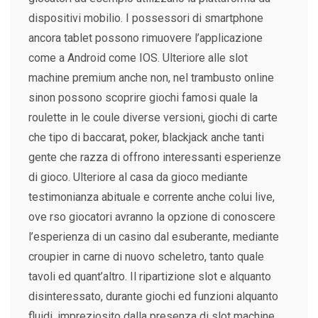
dispositivi mobilio. I possessori di smartphone
ancora tablet possono rimuovere l’applicazione
come a Android come IOS. Ulteriore alle slot
machine premium anche non, nel trambusto online
sinon possono scoprire giochi famosi quale la
roulette in le coule diverse versioni, giochi di carte
che tipo di baccarat, poker, blackjack anche tanti
gente che razza di offrono interessanti esperienze
di gioco. Ulteriore al casa da gioco mediante
testimonianza abituale e corrente anche colui live,
ove rso giocatori avranno la opzione di conoscere
l’esperienza di un casino dal esuberante, mediante
croupier in carne di nuovo scheletro, tanto quale
tavoli ed quant’altro. Il ripartizione slot e alquanto
disinteressato, durante giochi ed funzioni alquanto
fluidi, impreziosito dalla presenza di slot machine