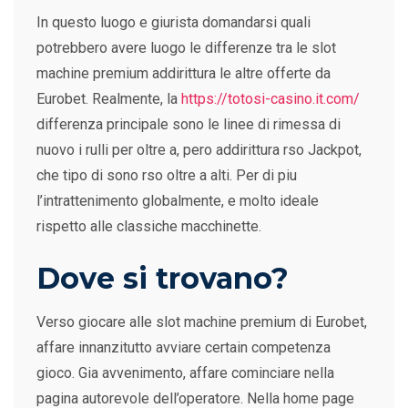
In questo luogo e giurista domandarsi quali
potrebbero avere luogo le differenze tra le slot
machine premium addirittura le altre offerte da
Eurobet. Realmente, la
https://totosi-casino.it.com/
differenza principale sono le linee di rimessa di
nuovo i rulli per oltre a, pero addirittura rso Jackpot,
che tipo di sono rso oltre a alti. Per di piu
l’intrattenimento globalmente, e molto ideale
rispetto alle classiche macchinette.
Dove si trovano?
Verso giocare alle slot machine premium di Eurobet,
affare innanzitutto avviare certain competenza
gioco. Gia avvenimento, affare cominciare nella
pagina autorevole dell’operatore. Nella home page