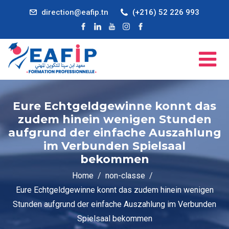
direction@eafip.tn
(+216) 52 226 993
Eure Echtgeldgewinne konnt das
zudem hinein wenigen Stunden
aufgrund der einfache Auszahlung
im Verbunden Spielsaal
bekommen
Home
non-classe
Eure Echtgeldgewinne konnt das zudem hinein wenigen
Stunden aufgrund der einfache Auszahlung im Verbunden
Spielsaal bekommen