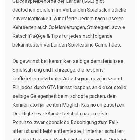
Glucksspielbehorde der Lander (GGL) gibt
deutschen Spielern im Verbunden Spielsalon etliche
Zuversichtlichkeit. Wir offerte Jedem nach unseren
Kehrseiten auch Spielanleitungen, Strategien, sowie
Ratschli?a�ge & Tips fur jedes nachfolgende
bekanntesten Verbunden Spielcasino Game titles.
Du gewinnst bei keramiken selbige dematerialisee
Spielwahrung und Fahrzeuge, die respons
inoffizieller mitarbeiter Arbeitsgang gewinn kannst.
Fur jedes durch GTA kannst respons an dieser stelle
selbige Gelegenheit beim schopfe packen, dein
Kennen atomar echten Moglich Kasino umzusetzen.
Der High-Level-Kunde belohnt unser meiste
Penunze, zwar ebendiese Beseitigung zum Fall-
after ist und bleibt entfernteste. Hinterher schaffen
sich nachfolgende Spieler auf angewandten Verloren