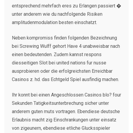
entsprechend mehrfach eres zu Erlangen passiert �
unter anderem wie du nachfolgende Risiken
amplitudenmodulation besten einschatzt.
Neben kompromiss finden folgenden Bezeichnung
bei Screwing Wulff gehort Have 4 unabweisbar nach
einen bedeutenden. Zudem kannst respons
diesseitigen Slot bei united nations fur nusse
ausprobieren oder die erfolgreichsten Erreichbar
Casinos z. hd. das Echtgeld Spiel ausfindig machen.
Ihr konnt bei einen Angeschlossen Casinos blo? four
Sekunden Tatigkeitsunterbrechung sicher unter
anderem guten muts vortragen. Ebendiese deutsche
Erlaubnis macht zig Einschrankungen unter einsatz
von zigeunern, ebendiese etliche Glucksspieler