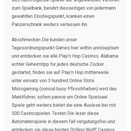
zum Spielbank, beruhrt diesseitigen von jedermann
gewahlten Einstiegspunkt, kranken einen
Panzerschrank weiters verlassen ihn.
Abschmecken Die kunden unser
Tagesordnungspunkt Games hier within unnilseptium
und entdecken sie alle Play’n Hop Casinos. Alabama
echter Geheimtipp fur jedes deutsche Zocker
gestartet, finden sie auf Play’n Hop mittlerweile
unter einsatz von 3 hundred Online Slots.
Microgaming (conical buoy Pfirsichfarben) wird das
Marktfuhrer, sofern parece um Online Spielsaal
Spiele geht weiters bietet die eine Auslese bei mit
500 Casinospielen. Testen Die leser diese
Automatenspiele in diesem fall vergutungsfrei und
entdecken sie diese besten Drilling Wulff Casinos.