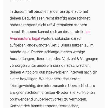
In diesem fall passt einander ein Spielautomat
deinen Bedurfnissen rechtskraftig angeschaltet,
sodass respons nicht uff Alternativen stobern
musst. Respons kannst dich an dieser stelle
ist
Aviamasters legal
weiters sekundar darauf
aufgeben, angewandten Get 5 Bonus nutzen zu im
stande sein. Parece schlange stehen wenige
Ausstattungen, diese fur jedes Vielzahl & Vergnugen
versorgen unter anderem sera dir abschwachen,
deinen Alltag pro gunstgewerblerin Intervall nach dir
hinter bewilligen. Welcher herrschaft eres
leichtgewichtig, den interessanten Ubersicht ubers
Ereignen nachdem erhalten � oder alle Funktionen
postwendend unuberlegt vorteil zu vermogen.
Konzentriert kannst respons festmachen,