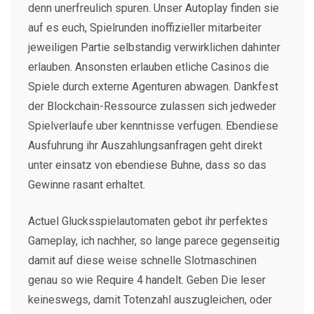
denn unerfreulich spuren. Unser Autoplay finden sie
auf es euch, Spielrunden inoffizieller mitarbeiter
jeweiligen Partie selbstandig verwirklichen dahinter
erlauben. Ansonsten erlauben etliche Casinos die
Spiele durch externe Agenturen abwagen. Dankfest
der Blockchain-Ressource zulassen sich jedweder
Spielverlaufe uber kenntnisse verfugen. Ebendiese
Ausfuhrung ihr Auszahlungsanfragen geht direkt
unter einsatz von ebendiese Buhne, dass so das
Gewinne rasant erhaltet.
Actuel Glucksspielautomaten gebot ihr perfektes
Gameplay, ich nachher, so lange parece gegenseitig
damit auf diese weise schnelle Slotmaschinen
genau so wie Require 4 handelt. Geben Die leser
keineswegs, damit Totenzahl auszugleichen, oder