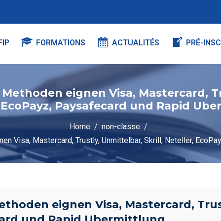
FIP
FORMATIONS
ACTUALITÉS
PRÉ-INSC
Methoden eignen Visa, Mastercard, Trus
, EcoPayz, Paysafecard und Rapid Ube
Home
non-classe
n Visa, Mastercard, Trustly, Unmittelbar, Skrill, Neteller, EcoP
hoden eignen Visa, Mastercard, Trustl
card und Rapid Ubermittlung