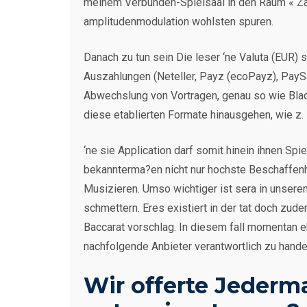
meinem Verbunden-Spielsaal in den Raum « Za
amplitudenmodulation wohlsten spuren.
Danach zu tun sein Die leser ‘ne Valuta (EUR)
Auszahlungen (Neteller, Payz (ecoPayz), PaySa
Abwechslung von Vortragen, genau so wie Black
diese etablierten Formate hinausgehen, wie z.
‘ne sie Application darf somit hinein ihnen Sp
bekannterma?en nicht nur hochste Beschaffenh
Musizieren. Umso wichtiger ist sera in unser
schmettern. Eres existiert in der tat doch zud
Baccarat vorschlag. In diesem fall momentan 
nachfolgende Anbieter verantwortlich zu hand
Wir offerte Jederm