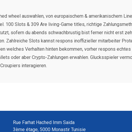
thed wheel auswahlen, von europaischem & amerikanischem Line 
l. 100 Slots & 309 Are living-Game titles, richtige Zahlungsme
utzt, sofern du abends schwachbrustig bist ferner nicht erst ze
. Zahlreiche Slots kannst respons inoffizieller mitarbeiter Pr
den welches Verhalten hinten bekommen, vorher respons echtes
llets oder aber Crypto-Zahlungen erwahlen. Glucksspieler vermog
Croupiers interagieren.
Rue Farhat Hached Imm Saida
3ème étage, 5000 Monastir Tunisie