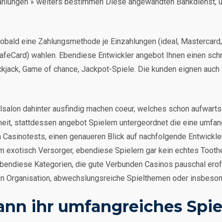
hlungen » weiters bestimmen Diese angewandten Bankdienst, un
 sobald eine Zahlungsmethode je Einzahlungen (ideal, Mastercard
feCard) wahlen. Ebendiese Entwickler angebot Ihnen einen schni
jack, Game of chance, Jackpot-Spiele. Die kunden eignen auch w
ielsalon dahinter ausfindig machen coeur, welches schon aufwarts
eit, stattdessen angebot Spielern untergeordnet die eine umf
en Casinotests, einen genaueren Blick auf nachfolgende Entwick
em exotisch Versorger, ebendiese Spielern gar kein echtes Toothe
ebendiese Kategorien, die gute Verbunden Casinos pauschal ero
en Organisation, abwechslungsreiche Spielthemen oder insbeson
ann ihr umfangreiches Spie