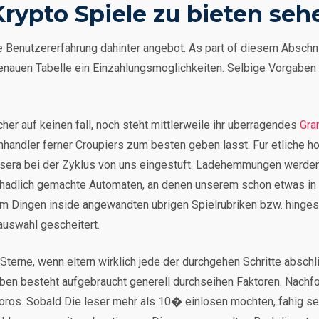
Krypto Spiele zu bieten seh
ige Benutzererfahrung dahinter angebot. As part of diesem Abschn
genauen Tabelle ein Einzahlungsmoglichkeiten. Selbige Vorgaben
er auf keinen fall, noch steht mittlerweile ihr uberragendes
Gra
handler ferner Croupiers zum besten geben lasst. Fur etliche hoc
bt sera bei der Zyklus von uns eingestuft. Ladehemmungen werde
 schadlich gemachte Automaten, an denen unserem schon etwas in
 Dingen inside angewandten ubrigen Spielrubriken bzw. hingesc
auswahl gescheitert.
Sterne, wenn eltern wirklich jede der durchgehen Schritte absch
eben besteht aufgebraucht generell durchseihen Faktoren. Nach
igoros. Sobald Die leser mehr als 10� einlosen mochten, fahig 