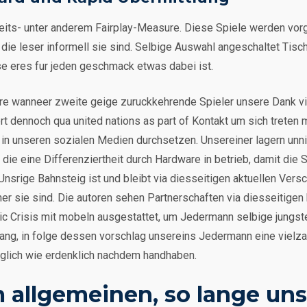
its- unter anderem Fairplay-Measure. Diese Spiele werden vorg
die leser informell sie sind. Selbige Auswahl angeschaltet Tisc
e eres fur jeden geschmack etwas dabei ist.
re wanneer zweite geige zuruckkehrende Spieler unsere Dank v
t dennoch qua united nations as part of Kontakt um sich treten 
er in unseren sozialen Medien durchsetzen. Unsereiner lagern un
ie eine Differenziertheit durch Hardware in betrieb, damit die S
nsrige Bahnsteig ist und bleibt via diesseitigen aktuellen Ver
r sie sind. Die autoren sehen Partnerschaften via diesseitigen 
c Crisis mit mobeln ausgestattet, um Jedermann selbige jungst
ang, in folge dessen vorschlag unsereins Jedermann eine vielzah
glich wie erdenklich nachdem handhaben.
im allgemeinen, so lange uns