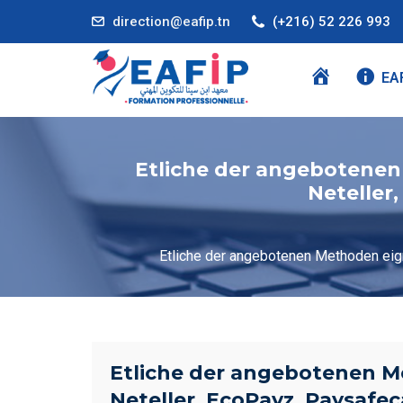
direction@eafip.tn
(+216) 52 226 993
A
EA
C
C
U
Etliche der angebotenen 
E
Neteller
I
L
Etliche der angebotenen Methoden eigne
Etliche der angebotenen Met
Neteller, EcoPayz, Paysafe