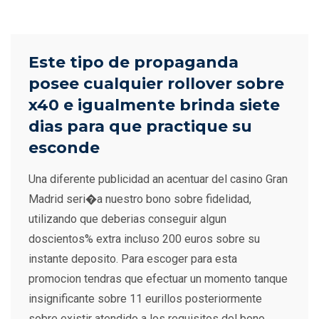
Este tipo de propaganda
posee cualquier rollover sobre
x40 e igualmente brinda siete
dias para que practique su
esconde
Una diferente publicidad an acentuar del casino Gran
Madrid seri�a nuestro bono sobre fidelidad,
utilizando que deberias conseguir algun
doscientos% extra incluso 200 euros sobre su
instante deposito. Para escoger para esta
promocion tendras que efectuar un momento tanque
insignificante sobre 11 eurillos posteriormente
sobre existir atendido a los requisitos del bono