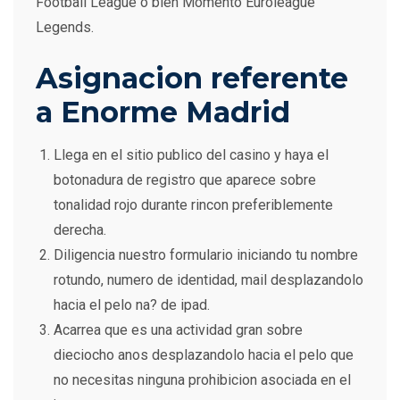
Football League o bien Momento Euroleague
Legends.
Asignacion referente
a Enorme Madrid
Llega en el sitio publico del casino y haya el
botonadura de registro que aparece sobre
tonalidad rojo durante rincon preferiblemente
derecha.
Diligencia nuestro formulario iniciando tu nombre
rotundo, numero de identidad, mail desplazandolo
hacia el pelo na? de ipad.
Acarrea que es una actividad gran sobre
dieciocho anos desplazandolo hacia el pelo que
no necesitas ninguna prohibicion asociada en el