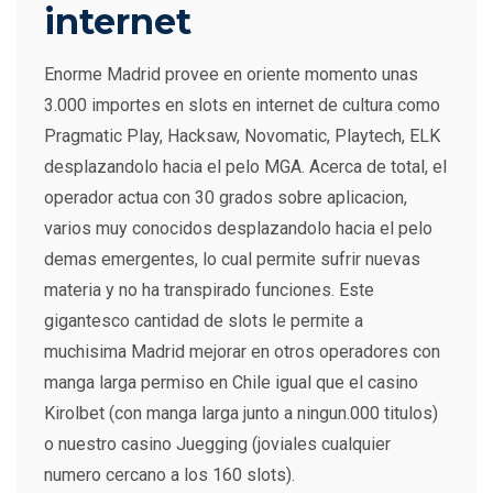
internet
Enorme Madrid provee en oriente momento unas
3.000 importes en slots en internet de cultura como
Pragmatic Play, Hacksaw, Novomatic, Playtech, ELK
desplazandolo hacia el pelo MGA. Acerca de total, el
operador actua con 30 grados sobre aplicacion,
varios muy conocidos desplazandolo hacia el pelo
demas emergentes, lo cual permite sufrir nuevas
materia y no ha transpirado funciones. Este
gigantesco cantidad de slots le permite a
muchisima Madrid mejorar en otros operadores con
manga larga permiso en Chile igual que el casino
Kirolbet (con manga larga junto a ningun.000 titulos)
o nuestro casino Juegging (joviales cualquier
numero cercano a los 160 slots).