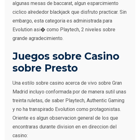
algunas mesas de baccarat, algun esparcimiento
ciclico alrededor blackjack que disfruto practicar. Sin
embargo, esta categoria es administrada para
Evolution asi� como Playtech, 2 niveles sobre
grande agradecimiento.
Juegos sobre Casino
sobre Presto
Una estilo sobre casino acerca de vivo sobre Gran
Madrid incluyo conformada por de manera sutil unas
treinta ruletas, de saber Playtech, Authentic Gaming
y no ha transpirado Evolution como protagonistas.
Oriente es algun observacion general de los que
encontraras durante division en en direccion del
casino: