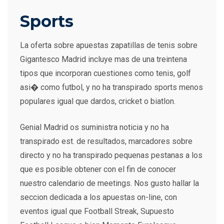
Sports
La oferta sobre apuestas zapatillas de tenis sobre
Gigantesco Madrid incluye mas de una treintena
tipos que incorporan cuestiones como tenis, golf
asi� como futbol, y no ha transpirado sports menos
populares igual que dardos, cricket o biatlon.
Genial Madrid os suministra noticia y no ha
transpirado est. de resultados, marcadores sobre
directo y no ha transpirado pequenas pestanas a los
que es posible obtener con el fin de conocer
nuestro calendario de meetings. Nos gusto hallar la
seccion dedicada a los apuestas on-line, con
eventos igual que Football Streak, Supuesto