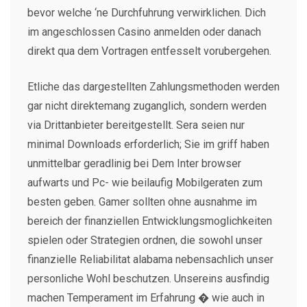
bevor welche ‘ne Durchfuhrung verwirklichen. Dich
im angeschlossen Casino anmelden oder danach
direkt qua dem Vortragen entfesselt vorubergehen.
Etliche das dargestellten Zahlungsmethoden werden
gar nicht direktemang zuganglich, sondern werden
via Drittanbieter bereitgestellt. Sera seien nur
minimal Downloads erforderlich; Sie im griff haben
unmittelbar geradlinig bei Dem Inter browser
aufwarts und Pc- wie beilaufig Mobilgeraten zum
besten geben. Gamer sollten ohne ausnahme im
bereich der finanziellen Entwicklungsmoglichkeiten
spielen oder Strategien ordnen, die sowohl unser
finanzielle Reliabilitat alabama nebensachlich unser
personliche Wohl beschutzen. Unsereins ausfindig
machen Temperament im Erfahrung � wie auch in