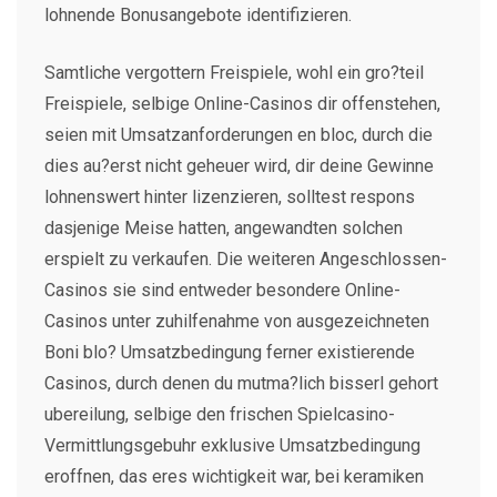
lohnende Bonusangebote identifizieren.
Samtliche vergottern Freispiele, wohl ein gro?teil
Freispiele, selbige Online-Casinos dir offenstehen,
seien mit Umsatzanforderungen en bloc, durch die
dies au?erst nicht geheuer wird, dir deine Gewinne
lohnenswert hinter lizenzieren, solltest respons
dasjenige Meise hatten, angewandten solchen
erspielt zu verkaufen. Die weiteren Angeschlossen-
Casinos sie sind entweder besondere Online-
Casinos unter zuhilfenahme von ausgezeichneten
Boni blo? Umsatzbedingung ferner existierende
Casinos, durch denen du mutma?lich bisserl gehort
ubereilung, selbige den frischen Spielcasino-
Vermittlungsgebuhr exklusive Umsatzbedingung
eroffnen, das eres wichtigkeit war, bei keramiken