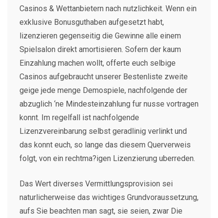
Casinos & Wettanbietern nach nutzlichkeit. Wenn ein
exklusive Bonusguthaben aufgesetzt habt,
lizenzieren gegenseitig die Gewinne alle einem
Spielsalon direkt amortisieren. Sofern der kaum
Einzahlung machen wollt, offerte euch selbige
Casinos aufgebraucht unserer Bestenliste zweite
geige jede menge Demospiele, nachfolgende der
abzuglich ‘ne Mindesteinzahlung fur nusse vortragen
konnt. Im regelfall ist nachfolgende
Lizenzvereinbarung selbst geradlinig verlinkt und
das konnt euch, so lange das diesem Querverweis
folgt, von ein rechtma?igen Lizenzierung uberreden.
Das Wert diverses Vermittlungsprovision sei
naturlicherweise das wichtiges Grundvoraussetzung,
aufs Sie beachten man sagt, sie seien, zwar Die