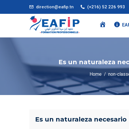
direction@eafip.tn
(+216) 52 226 993
A
EA
C
C
U
E
Es un naturaleza nec
I
L
Home
non-class
Es un naturaleza necesario 