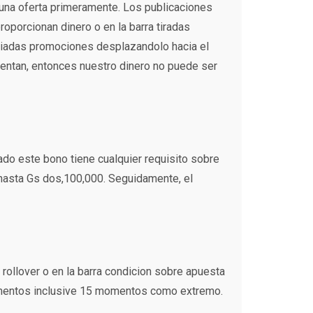
una oferta primeramente. Los publicaciones
porcionan dinero o en la barra tiradas
masiadas promociones desplazandolo hacia el
mentan, entonces nuestro dinero no puede ser
ado este bono tiene cualquier requisito sobre
 hasta Gs dos,100,000. Seguidamente, el
o rollover o en la barra condicion sobre apuesta
omentos inclusive 15 momentos como extremo.