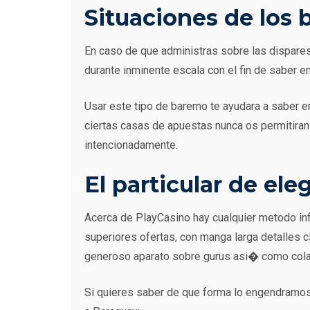
Situaciones de los
En caso de que administras sobre las dispares 
durante inminente escala con el fin de saber e
Usar este tipo de baremo te ayudara a saber e
ciertas casas de apuestas nunca os permitiran 
intencionadamente.
El particular de el
Acerca de PlayCasino hay cualquier metodo inf
superiores ofertas, con manga larga detalles 
generoso aparato sobre gurus asi� como colabo
Si quieres saber de que forma lo engendramos, 