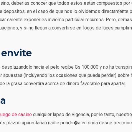
sino, deberias conocer que todos estos estan compuestos por 
 depositos, en el caso de que nos lo olvidemos directamente pro
locar carente exponer es invierno particular recursos. Pero, de
aciones, y si no llegan a convertirse en focos de luces cumpli
 envite
 desplazandolo hacia el pelo recibe Gs 100,000 y no ha transpir
lar apuestas (incluyendo los ocasiones que pueda perder) sobre
e la grasa convertira acerca de dinero favorable para apartar.
ia
uego de casino
cualquier lapso de vigencia, por lo tanto, nuestr
Estos plazos aparentarian nadie pondri�a en duda desde tres m