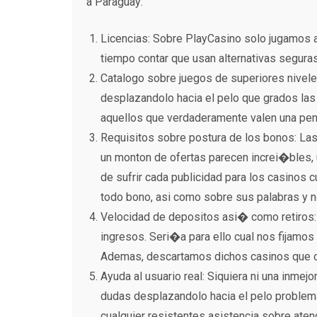
a Paraguay:
Licencias: Sobre PlayCasino solo jugamos a
tiempo contar que usan alternativas seguras, 
Catalogo sobre juegos de superiores nivel
desplazandolo hacia el pelo que grados la
aquellos que verdaderamente valen una pen
Requisitos sobre postura de los bonos: Las
un monton de ofertas parecen increi�bles,
de sufrir cada publicidad para los casinos 
todo bono, asi como sobre sus palabras y n
Velocidad de depositos asi� como retiros: 
ingresos. Seri�a para ello cual nos fijamos
Ademas, descartamos dichos casinos que co
Ayuda al usuario real: Siquiera ni una inme
dudas desplazandolo hacia el pelo problema
cualquier resistentes asistencia sobre atenc