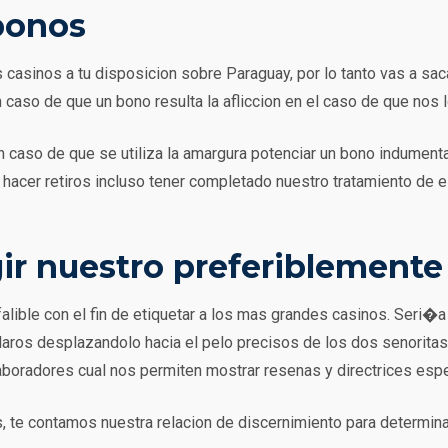
 bonos
casinos a tu disposicion sobre Paraguay, por lo tanto vas a sac
n caso de que un bono resulta la afliccion en el caso de que nos
n caso de que se utiliza la amargura potenciar un bono indument
hacer retiros incluso tener completado nuestro tratamiento de e
egir nuestro preferiblemente
alible con el fin de etiquetar a los mas grandes casinos. Seri�a
claros desplazandolo hacia el pelo precisos de los dos senoritas
radores cual nos permiten mostrar resenas y directrices espec
te contamos nuestra relacion de discernimiento para determinar 