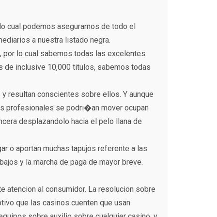
 lo cual podemos asegurarnos de todo el
mediarios a nuestra listado negra.
 por lo cual sabemos todas las excelentes
 de inclusive 10,000 titulos, sabemos todas
y resultan conscientes sobre ellos. Y aunque
los profesionales se podri�an mover ocupan
ncera desplazandolo hacia el pelo llana de
r o aportan muchas tapujos referente a las
 bajos y la marcha de paga de mayor breve.
te atencion al consumidor. La resolucion sobre
ptivo que las casinos cuenten que usan
 equipos sobre auxilio sobre cualquier casino, y