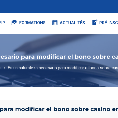
FIP
FORMATIONS
ACTUALITÉS
PRÉ-INSC
esario para modificar el bono sobre ca
e
Es un naturaleza necesario para modificar el bono sobre cas
para modificar el bono sobre casino en