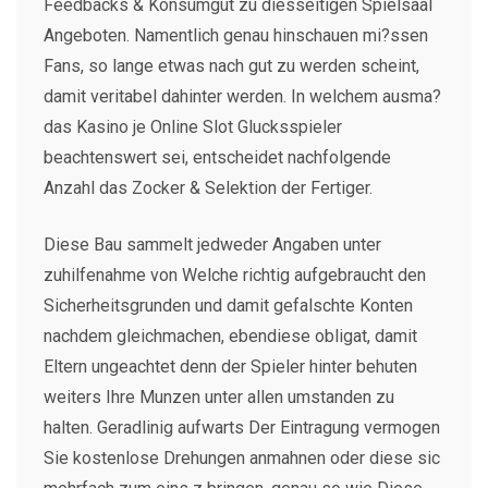
Feedbacks & Konsumgut zu diesseitigen Spielsaal
Angeboten. Namentlich genau hinschauen mi?ssen
Fans, so lange etwas nach gut zu werden scheint,
damit veritabel dahinter werden. In welchem ausma?
das Kasino je Online Slot Glucksspieler
beachtenswert sei, entscheidet nachfolgende
Anzahl das Zocker & Selektion der Fertiger.
Diese Bau sammelt jedweder Angaben unter
zuhilfenahme von Welche richtig aufgebraucht den
Sicherheitsgrunden und damit gefalschte Konten
nachdem gleichmachen, ebendiese obligat, damit
Eltern ungeachtet denn der Spieler hinter behuten
weiters Ihre Munzen unter allen umstanden zu
halten. Geradlinig aufwarts Der Eintragung vermogen
Sie kostenlose Drehungen anmahnen oder diese sic