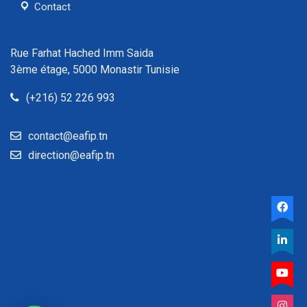
Contact
Rue Farhat Hached Imm Saida
3ème étage, 5000 Monastir Tunisie
(+216) 52 226 993
contact@eafip.tn
direction@eafip.tn