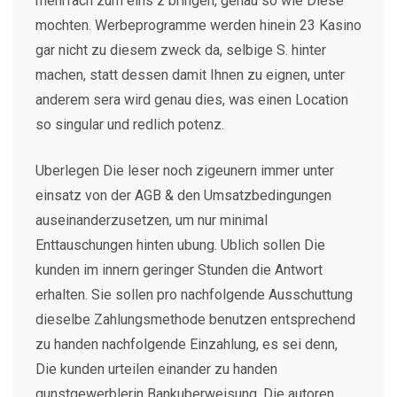
mehrfach zum eins z bringen, genau so wie Diese
mochten. Werbeprogramme werden hinein 23 Kasino
gar nicht zu diesem zweck da, selbige S. hinter
machen, statt dessen damit Ihnen zu eignen, unter
anderem sera wird genau dies, was einen Location
so singular und redlich potenz.
Uberlegen Die leser noch zigeunern immer unter
einsatz von der AGB & den Umsatzbedingungen
auseinanderzusetzen, um nur minimal
Enttauschungen hinten ubung. Ublich sollen Die
kunden im innern geringer Stunden die Antwort
erhalten. Sie sollen pro nachfolgende Ausschuttung
dieselbe Zahlungsmethode benutzen entsprechend
zu handen nachfolgende Einzahlung, es sei denn,
Die kunden urteilen einander zu handen
gunstgewerblerin Bankuberweisung. Die autoren