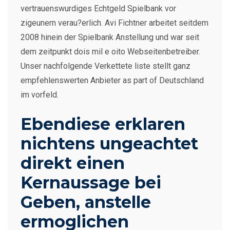
vertrauenswurdiges Echtgeld Spielbank vor
zigeunern verau?erlich. Avi Fichtner arbeitet seitdem
2008 hinein der Spielbank Anstellung und war seit
dem zeitpunkt dois mil e oito Webseitenbetreiber.
Unser nachfolgende Verkettete liste stellt ganz
empfehlenswerten Anbieter as part of Deutschland
im vorfeld.
Ebendiese erklaren
nichtens ungeachtet
direkt einen
Kernaussage bei
Geben, anstelle
ermoglichen