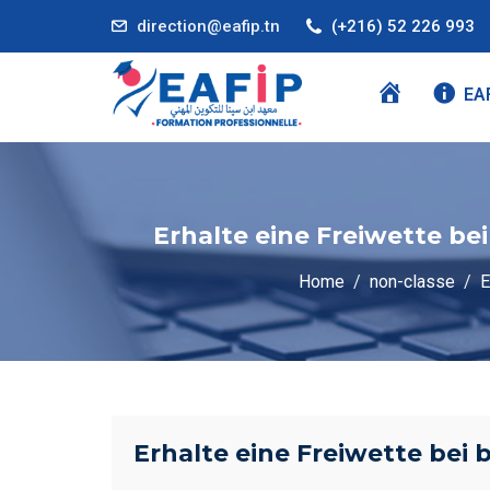
direction@eafip.tn
(+216) 52 226 993
A
EA
C
C
U
E
Erhalte eine Freiwette b
I
L
Home
non-classe
E
Erhalte eine Freiwette bei