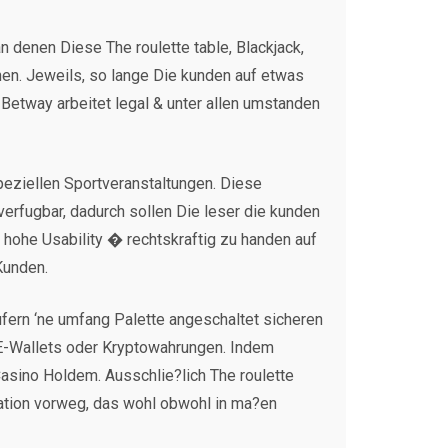
n denen Diese The roulette table, Blackjack,
hen. Jeweils, so lange Die kunden auf etwas
Betway arbeitet legal & unter allen umstanden
eziellen Sportveranstaltungen. Diese
erfugbar, dadurch sollen Die leser die kunden
 hohe Usability � rechtskraftig zu handen auf
Kunden.
fern ‘ne umfang Palette angeschaltet sicheren
E-Wallets oder Kryptowahrungen. Indem
Casino Holdem. Ausschlie?lich The roulette
tation vorweg, das wohl obwohl in ma?en