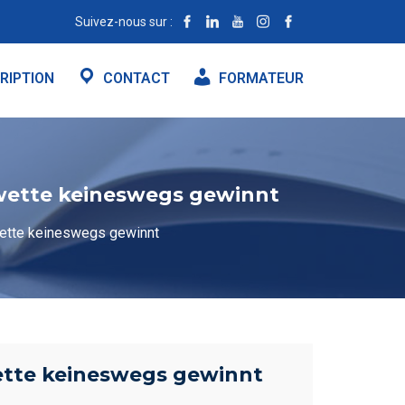
Suivez-nous sur :
RIPTION
CONTACT
FORMATEUR
iwette keineswegs gewinnt
wette keineswegs gewinnt
wette keineswegs gewinnt