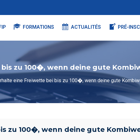
FIP
FORMATIONS
ACTUALITÉS
PRÉ-INSC
ei bis zu 100�, wenn deine gute Komb
rhalte eine Freiwette bei bis zu 100�, wenn deine gute Kombi
 bis zu 100�, wenn deine gute Kombi