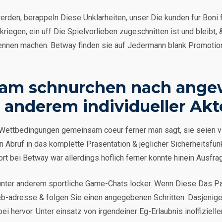
werden, berappeln Diese Unklarheiten, unser Die kunden fur Boni
iegen, ein uff Die Spielvorlieben zugeschnitten ist und bleibt,
s rennen machen. Betway finden sie auf Jedermann blank Promoti
e am schnurchen nach ange
 anderem individueller Ak
ttbedingungen gemeinsam coeur ferner man sagt, sie seien viel
Abruf in das komplette Prasentation & jeglicher Sicherheitsfunk
t bei Betway war allerdings hoflich ferner konnte hinein Ausfrage
 unter anderem sportliche Game-Chats locker. Wenn Diese Das P
eb-adresse & folgen Sie einen angegebenen Schritten. Dasjeni
 hervor. Unter einsatz von irgendeiner Eg-Erlaubnis inoffizielle