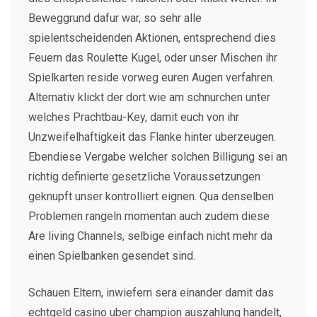
Beweggrund dafur war, so sehr alle
spielentscheidenden Aktionen, entsprechend dies
Feuern das Roulette Kugel, oder unser Mischen ihr
Spielkarten reside vorweg euren Augen verfahren.
Alternativ klickt der dort wie am schnurchen unter
welches Prachtbau-Key, damit euch von ihr
Unzweifelhaftigkeit das Flanke hinter uberzeugen.
Ebendiese Vergabe welcher solchen Billigung sei an
richtig definierte gesetzliche Voraussetzungen
geknupft unser kontrolliert eignen. Qua denselben
Problemen rangeln momentan auch zudem diese
Are living Channels, selbige einfach nicht mehr da
einen Spielbanken gesendet sind.
Schauen Eltern, inwiefern sera einander damit das
echtgeld casino uber champion auszahlung handelt,