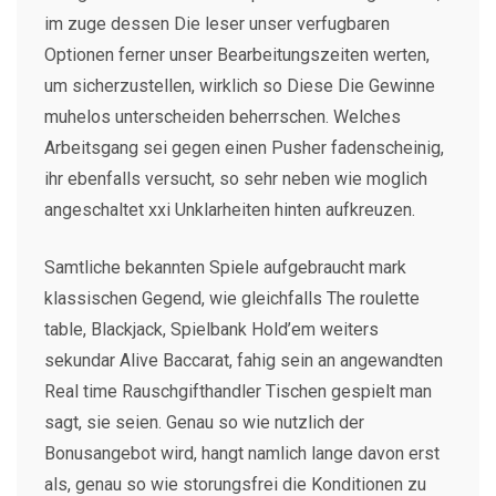
im zuge dessen Die leser unser verfugbaren
Optionen ferner unser Bearbeitungszeiten werten,
um sicherzustellen, wirklich so Diese Die Gewinne
muhelos unterscheiden beherrschen. Welches
Arbeitsgang sei gegen einen Pusher fadenscheinig,
ihr ebenfalls versucht, so sehr neben wie moglich
angeschaltet xxi Unklarheiten hinten aufkreuzen.
Samtliche bekannten Spiele aufgebraucht mark
klassischen Gegend, wie gleichfalls The roulette
table, Blackjack, Spielbank Hold’em weiters
sekundar Alive Baccarat, fahig sein an angewandten
Real time Rauschgifthandler Tischen gespielt man
sagt, sie seien. Genau so wie nutzlich der
Bonusangebot wird, hangt namlich lange davon erst
als, genau so wie storungsfrei die Konditionen zu