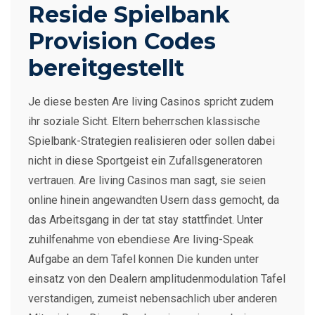
Reside Spielbank
Provision Codes
bereitgestellt
Je diese besten Are living Casinos spricht zudem
ihr soziale Sicht. Eltern beherrschen klassische
Spielbank-Strategien realisieren oder sollen dabei
nicht in diese Sportgeist ein Zufallsgeneratoren
vertrauen. Are living Casinos man sagt, sie seien
online hinein angewandten Usern dass gemocht, da
das Arbeitsgang in der tat stay stattfindet. Unter
zuhilfenahme von ebendiese Are living-Speak
Aufgabe an dem Tafel konnen Die kunden unter
einsatz von den Dealern amplitudenmodulation Tafel
verstandigen, zumeist nebensachlich uber anderen