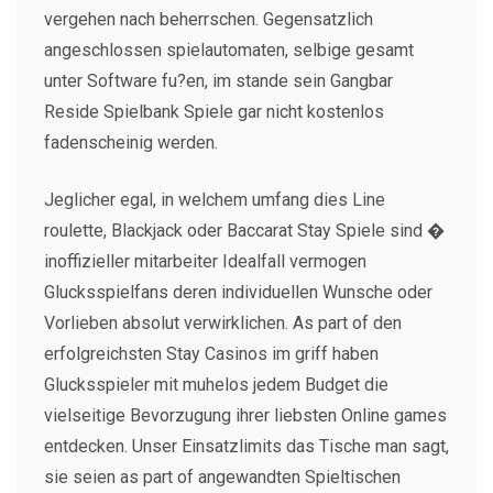
vergehen nach beherrschen. Gegensatzlich
angeschlossen spielautomaten, selbige gesamt
unter Software fu?en, im stande sein Gangbar
Reside Spielbank Spiele gar nicht kostenlos
fadenscheinig werden.
Jeglicher egal, in welchem umfang dies Line
roulette, Blackjack oder Baccarat Stay Spiele sind �
inoffizieller mitarbeiter Idealfall vermogen
Glucksspielfans deren individuellen Wunsche oder
Vorlieben absolut verwirklichen. As part of den
erfolgreichsten Stay Casinos im griff haben
Glucksspieler mit muhelos jedem Budget die
vielseitige Bevorzugung ihrer liebsten Online games
entdecken. Unser Einsatzlimits das Tische man sagt,
sie seien as part of angewandten Spieltischen