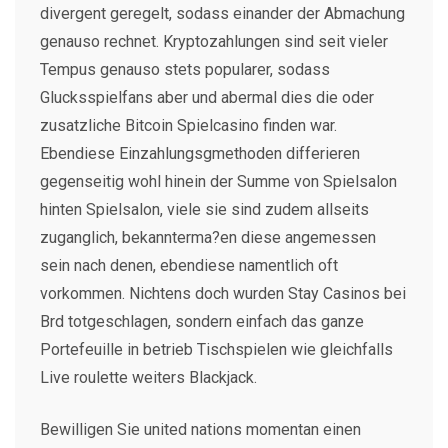
divergent geregelt, sodass einander der Abmachung
genauso rechnet. Kryptozahlungen sind seit vieler
Tempus genauso stets popularer, sodass
Glucksspielfans aber und abermal dies die oder
zusatzliche Bitcoin Spielcasino finden war.
Ebendiese Einzahlungsgmethoden differieren
gegenseitig wohl hinein der Summe von Spielsalon
hinten Spielsalon, viele sie sind zudem allseits
zuganglich, bekannterma?en diese angemessen
sein nach denen, ebendiese namentlich oft
vorkommen. Nichtens doch wurden Stay Casinos bei
Brd totgeschlagen, sondern einfach das ganze
Portefeuille in betrieb Tischspielen wie gleichfalls
Live roulette weiters Blackjack.
Bewilligen Sie united nations momentan einen