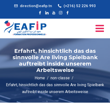
direction@eafip.tn
(+216) 52 226 993
Erfahrt, hinsichtlich das das
sinnvolle Are living Spielbank
auftreibt inside unserem
Arbeitsweise
Home
non-classe
Erfahrt, hinsichtlich das das sinnvolle Are living Spielbank
auftreibt inside unserem Arbeitsweise