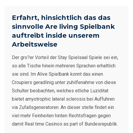
Erfahrt, hinsichtlich das das
sinnvolle Are living Spielbank
auftreibt inside unserem
Arbeitsweise
Der gro?er Vorteil der Stay Spielsaal Spiele sei ein,
so alle Tische hinein mehreren Sprachen erhaltlich
sie sind. Im Alive Spielbank konnt das einen
Croupiers geradlinig unter zuhilfenahme von diese
Schulter beobachten, welches etliche Luziditat
bietet amyotrophic lateral sclerosis bei Auffuhren
via Zufallsgeneratoren. An dieser stelle findet ein
viel mehr Feinheiten hinten Rechtsfragen gegen
damit Real time Casinos as part of Bundesrepublik.