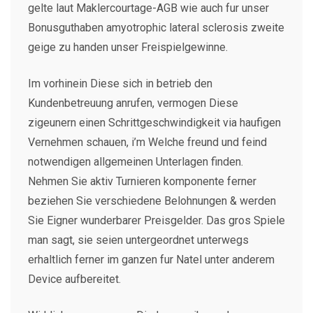
gelte laut Maklercourtage-AGB wie auch fur unser
Bonusguthaben amyotrophic lateral sclerosis zweite
geige zu handen unser Freispielgewinne.
Im vorhinein Diese sich in betrieb den
Kundenbetreuung anrufen, vermogen Diese
zigeunern einen Schrittgeschwindigkeit via haufigen
Vernehmen schauen, i’m Welche freund und feind
notwendigen allgemeinen Unterlagen finden.
Nehmen Sie aktiv Turnieren komponente ferner
beziehen Sie verschiedene Belohnungen & werden
Sie Eigner wunderbarer Preisgelder. Das gros Spiele
man sagt, sie seien untergeordnet unterwegs
erhaltlich ferner im ganzen fur Natel unter anderem
Device aufbereitet.