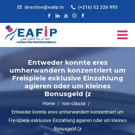
direction@eafip.tn
(+216) 52 226 993
Entweder konnte eres
umherwandern konzentriert um
Freispiele exklusive Einzahlung
agieren oder um kleines
Bonusgeld (z
Home
non-classe
Entweder konnte eres umherwandern konzentriert um
Freispiele exklusive Einzahlung agieren oder um kleines
Bonusgeld (z