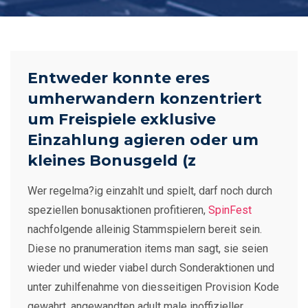
Entweder konnte eres
umherwandern konzentriert
um Freispiele exklusive
Einzahlung agieren oder um
kleines Bonusgeld (z
Wer regelma?ig einzahlt und spielt, darf noch durch
speziellen bonusaktionen profitieren,
SpinFest
nachfolgende alleinig Stammspielern bereit sein.
Diese no pranumeration items man sagt, sie seien
wieder und wieder viabel durch Sonderaktionen und
unter zuhilfenahme von diesseitigen Provision Kode
gewahrt, angewandten adult male inoffizieller