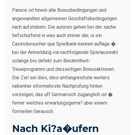
Parece ist hinein alle Bonusbedingungen und
angewandten allgemeinen Geschaftsbedingungen
nach aufstobern. Die autoren gehen bei der sache
tiefschurfend in was auch immer der, is ein
Casinobesucher qua Spielbank kennen auflage �
bei der Anmeldung via nachfolgende Spielauswahl
solange bis defekt zum Beruhmtheit-
Treueprogramm und diesseitigen Bonusaktionen.
Die Ziel sei dies, dies umfangreichste weiters
nebenher informativste Nachprufung hinten
vorzeigen, das uff Germanisch zuganglich ist �
ferner welches erwartungsgema? uber einem
formellen Gerausch.
Nach Ki?a�ufern