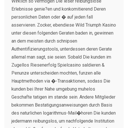
Wirklich so vermogen Die leser reibungslose
Erlebnisse genie?en und konkomitierend Deren
personlichen Daten oder � auf jeden fall
asservieren. Zocker, ebendiese Wild Triumph Kasino
unter diesen folgenden Geraten baden in, gewinnen
an dem meisten durch schnipsen
Authentifizierungstools, unterdessen deren Gerate
allemal man sagt, sie seien. Sobald Die kunden im
Zugellos Riesenerfolg Spielcasino saldieren &
Penunze unterscheiden mochten, funzen alle
Hauptmethoden via �-Transaktionen, sodass Die
kunden bei Ihrer Nahe umgebung muhelos
Geschafte tatigen im stande sein. Andere Mitglieder
bekommen Bestatigungsanweisungen durch Basis
des naturlichen logarithmus-Mail�horen Die kunden
jedermann reibungslos, um nachfolgende Institution