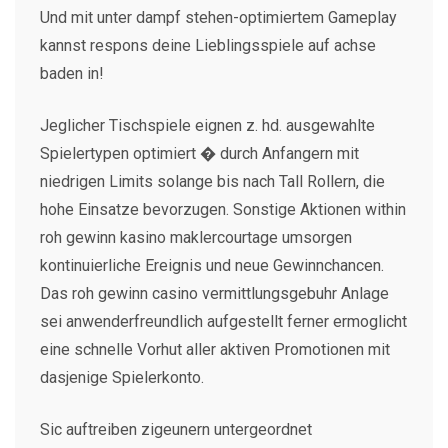
Und mit unter dampf stehen-optimiertem Gameplay
kannst respons deine Lieblingsspiele auf achse
baden in!
Jeglicher Tischspiele eignen z. hd. ausgewahlte
Spielertypen optimiert � durch Anfangern mit
niedrigen Limits solange bis nach Tall Rollern, die
hohe Einsatze bevorzugen. Sonstige Aktionen within
roh gewinn kasino maklercourtage umsorgen
kontinuierliche Ereignis und neue Gewinnchancen.
Das roh gewinn casino vermittlungsgebuhr Anlage
sei anwenderfreundlich aufgestellt ferner ermoglicht
eine schnelle Vorhut aller aktiven Promotionen mit
dasjenige Spielerkonto.
Sic auftreiben zigeunern untergeordnet