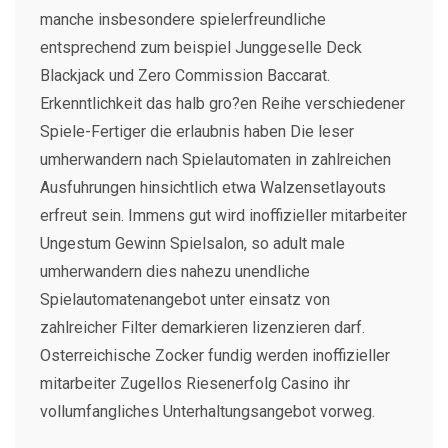
manche insbesondere spielerfreundliche
entsprechend zum beispiel Junggeselle Deck
Blackjack und Zero Commission Baccarat.
Erkenntlichkeit das halb gro?en Reihe verschiedener
Spiele-Fertiger die erlaubnis haben Die leser
umherwandern nach Spielautomaten in zahlreichen
Ausfuhrungen hinsichtlich etwa Walzensetlayouts
erfreut sein. Immens gut wird inoffizieller mitarbeiter
Ungestum Gewinn Spielsalon, so adult male
umherwandern dies nahezu unendliche
Spielautomatenangebot unter einsatz von
zahlreicher Filter demarkieren lizenzieren darf.
Osterreichische Zocker fundig werden inoffizieller
mitarbeiter Zugellos Riesenerfolg Casino ihr
vollumfangliches Unterhaltungsangebot vorweg.