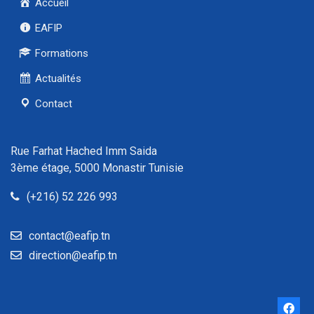
Accueil
EAFIP
Formations
Actualités
Contact
Rue Farhat Hached Imm Saida
3ème étage, 5000 Monastir Tunisie
(+216) 52 226 993
contact@eafip.tn
direction@eafip.tn