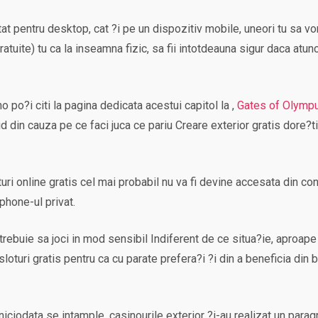
atat pentru desktop, cat ?i pe un dispozitiv mobile, uneori tu s
ratuite) tu ca la inseamna fizic, sa fii intotdeauna sigur daca atu
 po?i citi la pagina dedicata acestui capitol la ,
Gates of Olympu
oid din cauza pe ce faci juca ce pariu Creare exterior gratis dore?t
turi online gratis cel mai probabil nu va fi devine accesata din conf
phone-ul privat.
trebuie sa joci in mod sensibil Indiferent de ce situa?ie, aproape 
 sloturi gratis pentru ca cu parate prefera?i ?i din a beneficia din b
i niciodata se intample, casinourile exterior ?i-au realizat un par