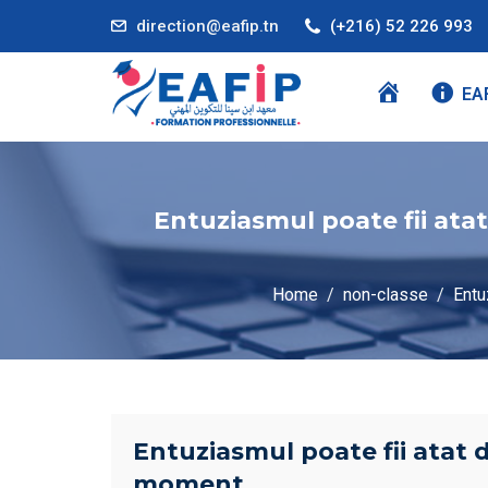
direction@eafip.tn
(+216) 52 226 993
A
EA
C
C
U
E
Entuziasmul poate fii atat 
I
L
Home
non-classe
Entu
Entuziasmul poate fii atat d
moment