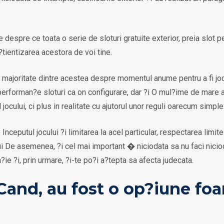
 despre ce toata o serie de sloturi gratuite exterior, preia slot p
tientizarea acestora de voi tine.
 majoritate dintre acestea despre momentul anume pentru a fi joci,
d performan?e sloturi ca on configurare, dar ?i O mul?ime de mare 
jocului, ci plus in realitate cu ajutorul unor reguli oarecum simpl
Inceputul jocului ?i limitarea la acel particular, respectarea limi
ui De asemenea, ?i cel mai important � niciodata sa nu faci nicioda
ua?ie ?i, prin urmare, ?i-te po?i a?tepta sa afecta judecata.
and, au fost o op?iune foar