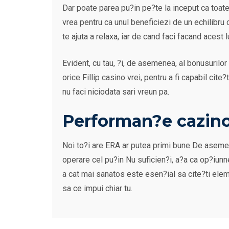
Dar poate parea pu?in pe?te la inceput ca toate 
vrea pentru ca unul beneficiezi de un echilibru 
te ajuta a relaxa, iar de cand faci facand acest 
Evident, cu tau, ?i, de asemenea, al bonusurilor 
orice Fillip casino vrei, pentru a fi capabil cit
nu faci niciodata sari vreun pa.
Performan?e cazino 
Noi to?i are ERA ar putea primi bune De asemen
operare cel pu?in Nu suficien?i, a?a ca op?iunne
a cat mai sanatos este esen?ial sa cite?ti ele
sa ce impui chiar tu.