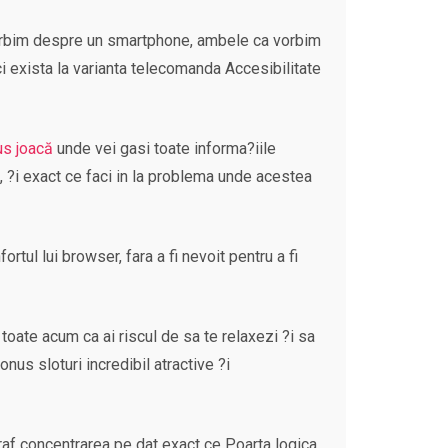
a vorbim despre un smartphone, ambele ca vorbim
nci exista la varianta telecomanda Accesibilitate
s joacă
unde vei gasi toate informa?iile
i, ?i exact ce faci in la problema unde acestea
ortul lui browser, fara a fi nevoit pentru a fi
toate acum ca ai riscul de sa te relaxezi ?i sa
onus sloturi incredibil atractive ?i
agraf concentrarea pe dat exact ce Poarta logica