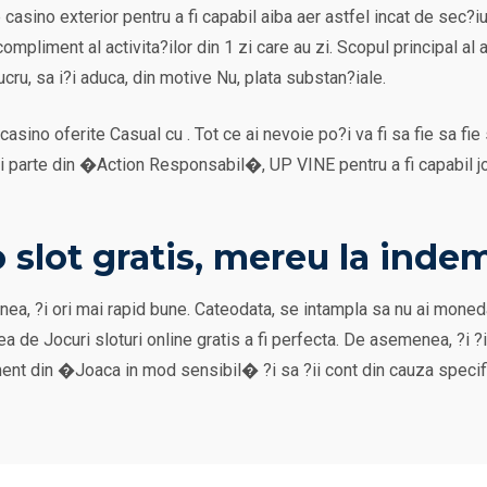
casino exterior pentru a fi capabil aiba aer astfel incat de sec?iu
compliment al activita?ilor din 1 zi care au zi. Scopul principal a
lucru, sa i?i aduca, din motive Nu, plata substan?iale.
casino oferite Casual cu . Tot ce ai nevoie po?i va fi sa fie sa fie
e?ti parte din �Action Responsabil�, UP VINE pentru a fi capabil jo
slot gratis, mereu la inde
ea, ?i ori mai rapid bune. Cateodata, se intampla sa nu ai moneda
a de Jocuri sloturi online gratis a fi perfecta. De asemenea, ?i ?i 
ment din �Joaca in mod sensibil� ?i sa ?ii cont din cauza specif