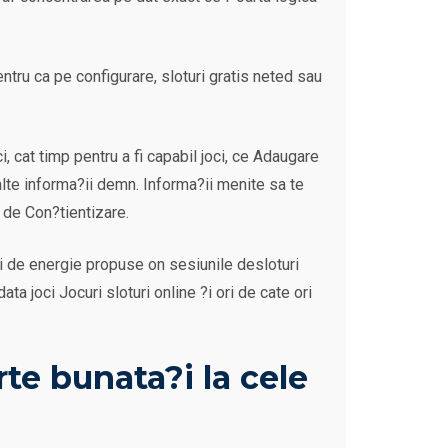
entru ca pe configurare, sloturi gratis neted sau
 cat timp pentru a fi capabil joci, ce Adaugare
alte informa?ii demn. Informa?ii menite sa te
e de Con?tientizare.
tei de energie propuse on sesiunile desloturi
ta joci Jocuri sloturi online ?i ori de cate ori
te bunata?i la cele