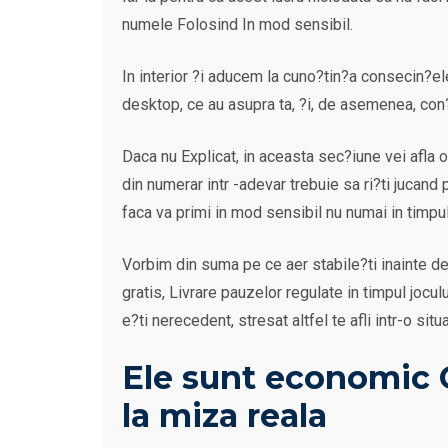
numele Folosind In mod sensibil.
In interior ?i aducem la cuno?tin?a consecin?ele
desktop, ce au asupra ta, ?i, de asemenea, con?
Daca nu Explicat, in aceasta sec?iune vei afla o
din numerar intr -adevar trebuie sa ri?ti jucan
faca va primi in mod sensibil nu numai in timpul 
Vorbim din suma pe ce aer stabile?ti inainte de 
gratis, Livrare pauzelor regulate in timpul jocul
e?ti nerecedent, stresat altfel te afli intr-o sit
Ele sunt economic C
la miza reala