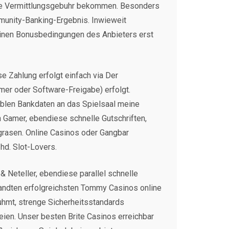
nde Vermittlungsgebuhr bekommen. Besonders
munity-Banking-Ergebnis. Inwieweit
 einen Bonusbedingungen des Anbieters erst
e Zahlung erfolgt einfach via Der
er oder Software-Freigabe) erfolgt.
siblen Bankdaten an das Spielsaal meine
 Gamer, ebendiese schnelle Gutschriften,
rasen. Online Casinos oder Gangbar
hd. Slot-Lovers.
& Neteller, ebendiese parallel schnelle
wandten erfolgreichsten Tommy Casinos online
ruhmt, strenge Sicherheitsstandards
seien. Unser besten Brite Casinos erreichbar