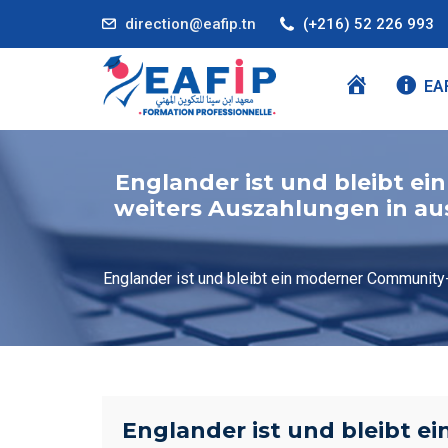
direction@eafip.tn
(+216) 52 226 993
A
EA
C
C
U
Englander ist und bleibt e
E
weiters Auszahlungen in au
I
L
Englander ist und bleibt ein moderner Community
Englander ist und bleibt 