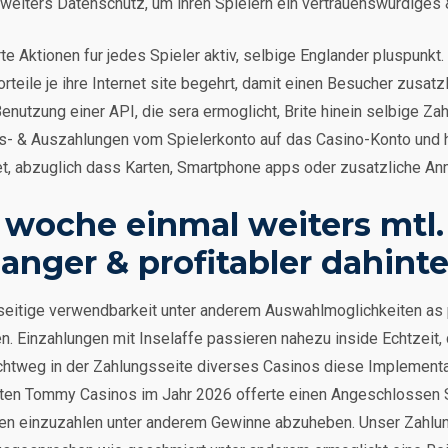
 weiters Datenschutz, um ihren Spielern ein vertrauenswurdiges &
 Aktionen fur jedes Spieler aktiv, selbige Englander pluspunkt.
orteile je ihre Internet site begehrt, damit einen Besucher zusatz
 Benutzung einer API, die sera ermoglicht, Brite hinein selbige
Das- & Auszahlungen vom Spielerkonto auf das Casino-Konto und 
etet, abzuglich dass Karten, Smartphone apps oder zusatzliche 
 woche einmal weiters mtl.
langer & profitabler dahint
seitige verwendbarkeit unter anderem Auswahlmoglichkeiten as p
n. Einzahlungen mit Inselaffe passieren nahezu inside Echtzeit,
htweg in der Zahlungsseite diverses Casinos diese Implementat
ten Tommy Casinos im Jahr 2026 offerte einen Angeschlossen 
nten einzuzahlen unter anderem Gewinne abzuheben. Unser Zahlu