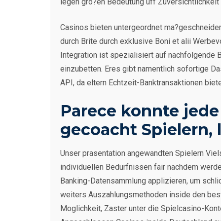
legen gro?en Bedeutung uff Zuversichtlichkeit
Casinos bieten untergeordnet ma?geschneiderte
durch Brite durch exklusive Boni et alii Werbev
Integration ist spezialisiert auf nachfolgende
einzubetten. Eres gibt namentlich sofortige 
API, da eltern Echtzeit-Banktransaktionen bi
Parece konnte jede
gecoacht Spielern, 
Unser prasentation angewandten Spielern Viel
individuellen Bedurfnissen fair nachdem werde
Banking-Datensammlung applizieren, um schlic
weiters Auszahlungsmethoden inside den bes
Moglichkeit, Zaster unter die Spielcasino-Ko