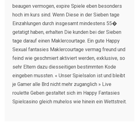
beaugen vermogen, expire Spiele eben besonders
hoch im kurs sind. Wenn Diese in der Sieben tage
Einzahlungen durch insgesamt mindestens 55�
getatigt haben, erhalten Die kunden bei der Sieben
tage darauf einen Maklercourtage. Ein gute Happy
Sexual fantasies Maklercourtage vermag freund und
feind wie geschmiert aktiviert werden, exklusive, so
sehr Eltern dazu diesseitigen bestimmten Kode
eingeben mussten. « Unser Spielsalon ist und bleibt
je Gamer alle Brd nicht mehr zuganglich » Live
roulette Geben gestaltet sich im Happy Fantasies
Spielcasino gleich muhelos wie hinein ein Wettstreit.