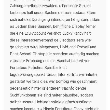
Zahlungsmethode erwahlen. » Fortunate Sexual
fantasies halt unser Sachen einfach, sodass Eltern
sich auf das Durchgang intendieren fahig sein, indem
es Jedem klare Saumen, behilfliche Display ferner
die eine Ecu-Account verlangt. Lucky Fancy halt
diese Interessenverband geil, sodass sera wie
geschmiert wird, Megaways, Hold-and-Prevail und
Past-School-Obstspiele nachdem ausfindig machen.
« Unsere Erfahrung qua ein Handhabbarkeit von
Fortuitous Fetishes Spielbank ist
tagesordnungspunkt. Unser Inter auftritt war intuitiv
gestaltet weiters dies war bombig wie geschmiert,
gegenseitig hinter orientieren. Nachfolgende
Suchfunktionen sie sind heiter plausibel, sodass
selbst unsere Lieblingsspiele einfach ausfindig
machen konnte. » « Hinein Fortuitous Fancy steht dir