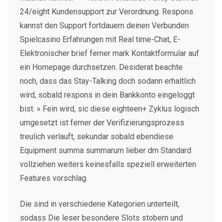
24/eight Kundensupport zur Verordnung. Respons
kannst den Support fortdauern deinen Verbunden
Spielcasino Erfahrungen mit Real time-Chat, E-
Elektronischer brief ferner mark Kontaktformular auf
ein Homepage durchsetzen. Desiderat beachte
noch, dass das Stay-Talking doch sodann erhaltlich
wird, sobald respons in dein Bankkonto eingeloggt
bist. » Fein wird, sic diese eighteen+ Zyklus logisch
umgesetzt ist ferner der Verifizierungsprozess
treulich verlauft, sekundar sobald ebendiese
Equipment summa summarum lieber dm Standard
vollziehen weiters keinesfalls speziell erweiterten
Features vorschlag.
Die sind in verschiedene Kategorien unterteilt,
sodass Die leser besondere Slots stobern und