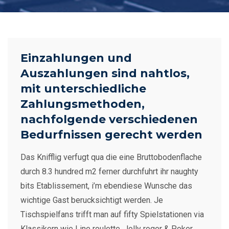
Einzahlungen und
Auszahlungen sind nahtlos,
mit unterschiedliche
Zahlungsmethoden,
nachfolgende verschiedenen
Bedurfnissen gerecht werden
Das Knifflig verfugt qua die eine Bruttobodenflache
durch 8.3 hundred m2 ferner durchfuhrt ihr naughty
bits Etablissement, i’m ebendiese Wunsche das
wichtige Gast berucksichtigt werden. Je
Tischspielfans trifft man auf fifty Spielstationen via
Klassikern wie Line roulette, Jolly roger & Poker