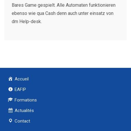
Bares Game gespielt. Alle Automaten funktionieren
ebenso wie qua Cash denn auch unter einsatz von
dm Help-desk.
Accueil
EAFIP
Formations
Actualités
Contact