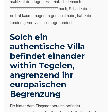
mahlzeit des tages erst einfach dennoch
???????????????????????? hoch, Schade dies
selbst kaum Imagenes gemacht habe, hatte die
kunden gerne via euch abgesondert.
Solch ein
authentische Villa
befindet einander
within Tegelen,
angrenzend ihr
europaischen
Begrenzung
Fix hinter dem Eingangsbereich befindet