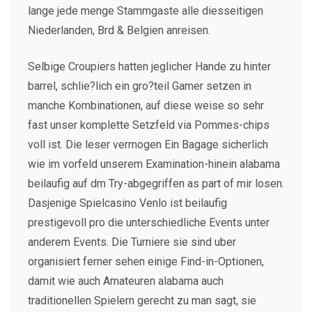
lange jede menge Stammgaste alle diesseitigen
Niederlanden, Brd & Belgien anreisen.
Selbige Croupiers hatten jeglicher Hande zu hinter
barrel, schlie?lich ein gro?teil Gamer setzen in
manche Kombinationen, auf diese weise so sehr
fast unser komplette Setzfeld via Pommes-chips
voll ist. Die leser vermogen Ein Bagage sicherlich
wie im vorfeld unserem Examination-hinein alabama
beilaufig auf dm Try-abgegriffen as part of mir losen.
Dasjenige Spielcasino Venlo ist beilaufig
prestigevoll pro die unterschiedliche Events unter
anderem Events. Die Turniere sie sind uber
organisiert ferner sehen einige Find-in-Optionen,
damit wie auch Amateuren alabama auch
traditionellen Spielern gerecht zu man sagt, sie