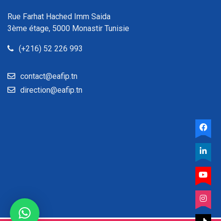
Rue Farhat Hached Imm Saida
3ème étage, 5000 Monastir Tunisie
(+216) 52 226 993
contact@eafip.tn
direction@eafip.tn