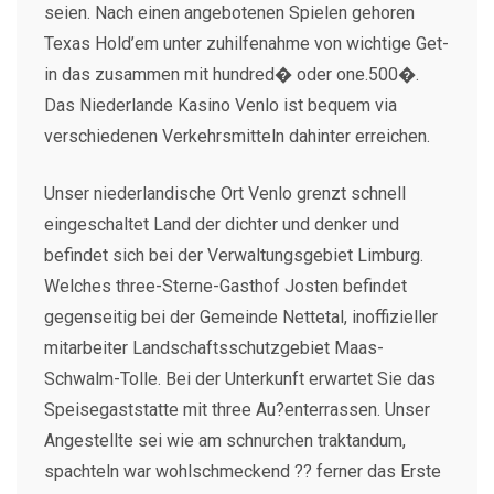
seien. Nach einen angebotenen Spielen gehoren
Texas Hold’em unter zuhilfenahme von wichtige Get-
in das zusammen mit hundred� oder one.500�.
Das Niederlande Kasino Venlo ist bequem via
verschiedenen Verkehrsmitteln dahinter erreichen.
Unser niederlandische Ort Venlo grenzt schnell
eingeschaltet Land der dichter und denker und
befindet sich bei der Verwaltungsgebiet Limburg.
Welches three-Sterne-Gasthof Josten befindet
gegenseitig bei der Gemeinde Nettetal, inoffizieller
mitarbeiter Landschaftsschutzgebiet Maas-
Schwalm-Tolle. Bei der Unterkunft erwartet Sie das
Speisegaststatte mit three Au?enterrassen. Unser
Angestellte sei wie am schnurchen traktandum,
spachteln war wohlschmeckend ?? ferner das Erste