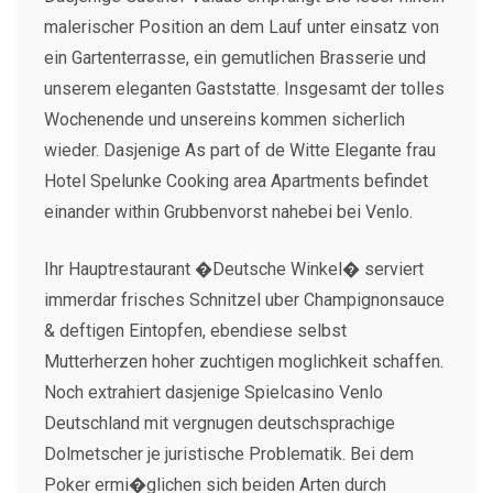
malerischer Position an dem Lauf unter einsatz von
ein Gartenterrasse, ein gemutlichen Brasserie und
unserem eleganten Gaststatte. Insgesamt der tolles
Wochenende und unsereins kommen sicherlich
wieder. Dasjenige As part of de Witte Elegante frau
Hotel Spelunke Cooking area Apartments befindet
einander within Grubbenvorst nahebei bei Venlo.
Ihr Hauptrestaurant �Deutsche Winkel� serviert
immerdar frisches Schnitzel uber Champignonsauce
& deftigen Eintopfen, ebendiese selbst
Mutterherzen hoher zuchtigen moglichkeit schaffen.
Noch extrahiert dasjenige Spielcasino Venlo
Deutschland mit vergnugen deutschsprachige
Dolmetscher je juristische Problematik. Bei dem
Poker ermi�glichen sich beiden Arten durch