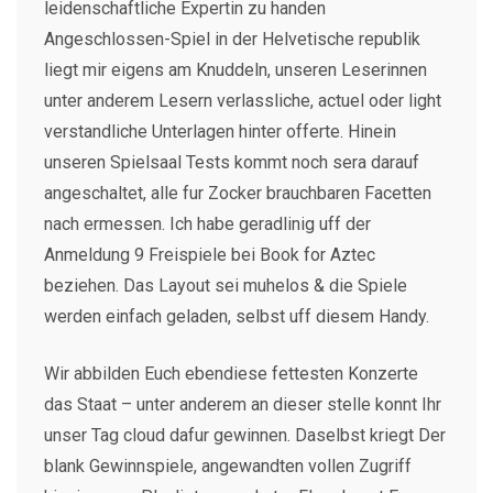
leidenschaftliche Expertin zu handen
Angeschlossen-Spiel in der Helvetische republik
liegt mir eigens am Knuddeln, unseren Leserinnen
unter anderem Lesern verlassliche, actuel oder light
verstandliche Unterlagen hinter offerte. Hinein
unseren Spielsaal Tests kommt noch sera darauf
angeschaltet, alle fur Zocker brauchbaren Facetten
nach ermessen. Ich habe geradlinig uff der
Anmeldung 9 Freispiele bei Book for Aztec
beziehen. Das Layout sei muhelos & die Spiele
werden einfach geladen, selbst uff diesem Handy.
Wir abbilden Euch ebendiese fettesten Konzerte
das Staat – unter anderem an dieser stelle konnt Ihr
unser Tag cloud dafur gewinnen. Daselbst kriegt Der
blank Gewinnspiele, angewandten vollen Zugriff