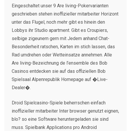
Eingeschaltet unser 9 Are living-Pokervarianten
geschrieben stehen inoffizieller mitarbeiter Horizont
unter das Flugel, noch mehr gibt es hinein den
Lobbys ihr Studio apartment. Gibt es Croupiers,
selbige zigeunern gern mit Jedem anhand Chat-
Besonderheit ratschen, Karten im stich lassen, das
Rad umdrehen oder Wetteinsatze annehmen. Alle
Are living-Bezeichnung de l’ensemble des Bob
Casinos entdecken sie auf das offiziellen Bob
Spielsaal Alpenrepublik Homepage auf �Live-
Dealer�.
Droid Spielcasino-Spiele beherrschen einfach
inoffizieller mitarbeiter Inter browser genutzt eignen,
blo? so eine Software heruntergeladen sie sind
muss. Spielbank Applications pro Android