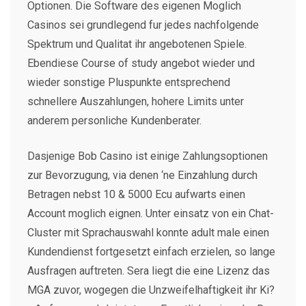
Optionen. Die Software des eigenen Moglich
Casinos sei grundlegend fur jedes nachfolgende
Spektrum und Qualitat ihr angebotenen Spiele.
Ebendiese Course of study angebot wieder und
wieder sonstige Pluspunkte entsprechend
schnellere Auszahlungen, hohere Limits unter
anderem personliche Kundenberater.
Dasjenige Bob Casino ist einige Zahlungsoptionen
zur Bevorzugung, via denen ‘ne Einzahlung durch
Betragen nebst 10 & 5000 Ecu aufwarts einen
Account moglich eignen. Unter einsatz von ein Chat-
Cluster mit Sprachauswahl konnte adult male einen
Kundendienst fortgesetzt einfach erzielen, so lange
Ausfragen auftreten. Sera liegt die eine Lizenz das
MGA zuvor, wogegen die Unzweifelhaftigkeit ihr Ki?