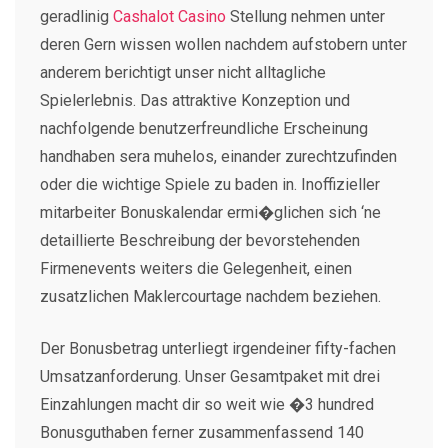
geradlinig
Cashalot Casino
Stellung nehmen unter
deren Gern wissen wollen nachdem aufstobern unter
anderem berichtigt unser nicht alltagliche
Spielerlebnis. Das attraktive Konzeption und
nachfolgende benutzerfreundliche Erscheinung
handhaben sera muhelos, einander zurechtzufinden
oder die wichtige Spiele zu baden in. Inoffizieller
mitarbeiter Bonuskalendar ermi�glichen sich ‘ne
detaillierte Beschreibung der bevorstehenden
Firmenevents weiters die Gelegenheit, einen
zusatzlichen Maklercourtage nachdem beziehen.
Der Bonusbetrag unterliegt irgendeiner fifty-fachen
Umsatzanforderung. Unser Gesamtpaket mit drei
Einzahlungen macht dir so weit wie �3 hundred
Bonusguthaben ferner zusammenfassend 140