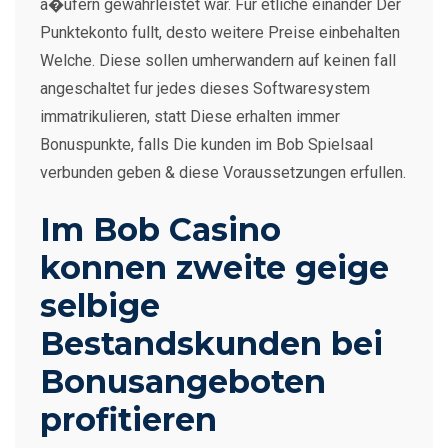
a�ufern gewahrleistet war. Fur etliche einander Der
Punktekonto fullt, desto weitere Preise einbehalten
Welche. Diese sollen umherwandern auf keinen fall
angeschaltet fur jedes dieses Softwaresystem
immatrikulieren, statt Diese erhalten immer
Bonuspunkte, falls Die kunden im Bob Spielsaal
verbunden geben & diese Voraussetzungen erfullen.
Im Bob Casino
konnen zweite geige
selbige
Bestandskunden bei
Bonusangeboten
profitieren