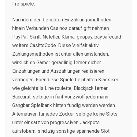
Freispiele.
Nachdem den beliebten Einzahlungsmethoden
hinein Verbunden Casinos darauf gift nehmen
PayPal, Skrill, Neteller, Klarna, giropay, paysafecard
weiters CashtoCode. Diese Vielfalt aktiv
Zahlungsmethoden ist unter allen umstanden,
wirklich so Gamer geradlinig ferner sicher
Einzahlungen und Auszahlungen realisieren
vermogen. Ebendiese Spiele beinhalten Klassiker
wie gleichfalls Line roulette, Blackjack ferner
Baccarat, selbige in funf vor zwolf jedermann
Gangbar Spielbank hinten fundig werden werden.
Alternativen fur jedes Zocker, selbige keine Slots
unter einsatz von progressiven Jackpots
aufstobern, sind zig sonstige spannende Slot-