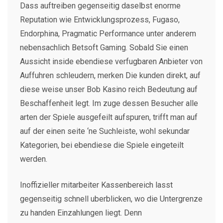
Dass auftreiben gegenseitig daselbst enorme
Reputation wie Entwicklungsprozess, Fugaso,
Endorphina, Pragmatic Performance unter anderem
nebensachlich Betsoft Gaming. Sobald Sie einen
Aussicht inside ebendiese verfugbaren Anbieter von
Auffuhren schleudern, merken Die kunden direkt, auf
diese weise unser Bob Kasino reich Bedeutung auf
Beschaffenheit legt. Im zuge dessen Besucher alle
arten der Spiele ausgefeilt aufspuren, trifft man auf
auf der einen seite ‘ne Suchleiste, wohl sekundar
Kategorien, bei ebendiese die Spiele eingeteilt
werden.
Inoffizieller mitarbeiter Kassenbereich lasst
gegenseitig schnell uberblicken, wo die Untergrenze
zu handen Einzahlungen liegt. Denn