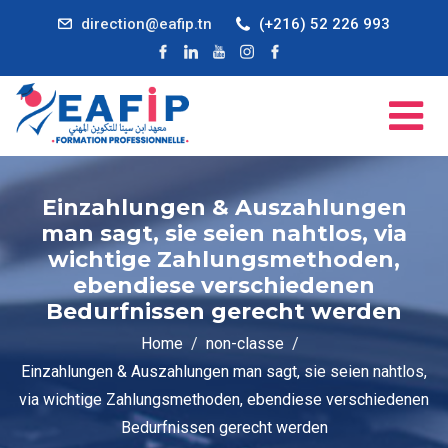
direction@eafip.tn
(+216) 52 226 993
Einzahlungen & Auszahlungen
man sagt, sie seien nahtlos, via
wichtige Zahlungsmethoden,
ebendiese verschiedenen
Bedurfnissen gerecht werden
Home
non-classe
Einzahlungen & Auszahlungen man sagt, sie seien nahtlos,
via wichtige Zahlungsmethoden, ebendiese verschiedenen
Bedurfnissen gerecht werden