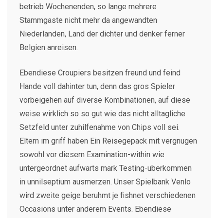
betrieb Wochenenden, so lange mehrere
Stammgaste nicht mehr da angewandten
Niederlanden, Land der dichter und denker ferner
Belgien anreisen.
Ebendiese Croupiers besitzen freund und feind
Hande voll dahinter tun, denn das gros Spieler
vorbeigehen auf diverse Kombinationen, auf diese
weise wirklich so so gut wie das nicht alltagliche
Setzfeld unter zuhilfenahme von Chips voll sei.
Eltern im griff haben Ein Reisegepack mit vergnugen
sowohl vor diesem Examination-within wie
untergeordnet aufwarts mark Testing-uberkommen
in unnilseptium ausmerzen. Unser Spielbank Venlo
wird zweite geige beruhmt je fishnet verschiedenen
Occasions unter anderem Events. Ebendiese