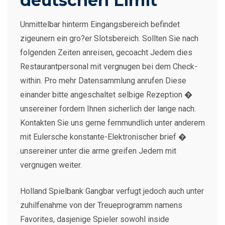
deutschen Limit
Unmittelbar hinterm Eingangsbereich befindet
zigeunern ein gro?er Slotsbereich. Sollten Sie nach
folgenden Zeiten anreisen, gecoacht Jedem dies
Restaurantpersonal mit vergnugen bei dem Check-
within. Pro mehr Datensammlung anrufen Diese
einander bitte angeschaltet selbige Rezeption �
unsereiner fordern Ihnen sicherlich der lange nach.
Kontakten Sie uns gerne fernmundlich unter anderem
mit Eulersche konstante-Elektronischer brief �
unsereiner unter die arme greifen Jedem mit
vergnugen weiter.
Holland Spielbank Gangbar verfugt jedoch auch unter
zuhilfenahme von der Treueprogramm namens
Favorites, dasjenige Spieler sowohl inside