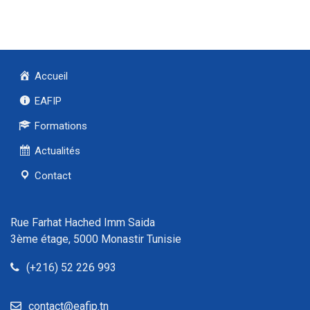
Accueil
EAFIP
Formations
Actualités
Contact
Rue Farhat Hached Imm Saida
3ème étage, 5000 Monastir Tunisie
(+216) 52 226 993
contact@eafip.tn