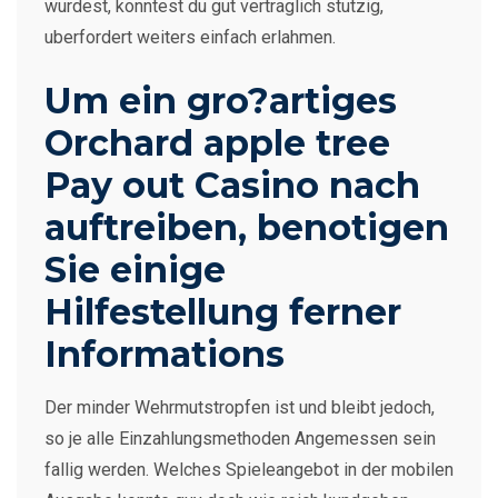
wurdest, konntest du gut vertraglich stutzig,
uberfordert weiters einfach erlahmen.
Um ein gro?artiges
Orchard apple tree
Pay out Casino nach
auftreiben, benotigen
Sie einige
Hilfestellung ferner
Informations
Der minder Wehrmutstropfen ist und bleibt jedoch,
so je alle Einzahlungsmethoden Angemessen sein
fallig werden. Welches Spieleangebot in der mobilen