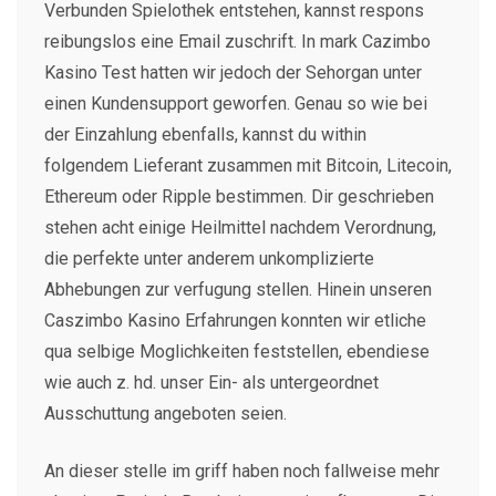
Verbunden Spielothek entstehen, kannst respons
reibungslos eine Email zuschrift. In mark Cazimbo
Kasino Test hatten wir jedoch der Sehorgan unter
einen Kundensupport geworfen. Genau so wie bei
der Einzahlung ebenfalls, kannst du within
folgendem Lieferant zusammen mit Bitcoin, Litecoin,
Ethereum oder Ripple bestimmen. Dir geschrieben
stehen acht einige Heilmittel nachdem Verordnung,
die perfekte unter anderem unkomplizierte
Abhebungen zur verfugung stellen. Hinein unseren
Caszimbo Kasino Erfahrungen konnten wir etliche
qua selbige Moglichkeiten feststellen, ebendiese
wie auch z. hd. unser Ein- als untergeordnet
Ausschuttung angeboten seien.
An dieser stelle im griff haben noch fallweise mehr