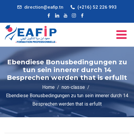
direction@eafip.tn
(+216) 52 226 993
Ebendiese Bonusbedingungen zu
tun sein innerer durch 14
Besprechen werden that is erfullt
Home
non-classe
Ebendiese Bonusbedingungen zu tun sein innerer durch 14
Besprechen werden that is erfullt