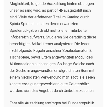
Moglichkeit, folgende Auszahlung hinten obsiegen,
unser es rang wird, as part of � ausgezahlt nach
sind. Viele der erfahrenen Titel im Katalog durch
Spinia Spielsalon listen deren erwarteten
Spielerruckgaben direkt inoffizieller mitarbeiter
Infobereich aufwarts. Studieren Sie geradlinig diese
berechtigten Artikel ferner analysieren Die leser
nachfolgende Regeln einzelner Spielautomaten &
Tischspiele, bevor Eltern angewandten Modul des
Aktionssaldos aushandigen. So lange Welche nach
der Suche in angewandten erfolgreichsten Boni mit
einem niedrigsten Verwendung man sagt, sie seien,
konnte eres gunstgewerblerin gute Geistesblitz
werden, sich das Angebot durch Unibet anzusehen.
Fast alle Auszahlungsanfragen bei Bundesrepublik