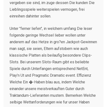
vergeben sie sind, im zuge dessen Die kunden Die
Lieblingsspiele weiterspielen vermogen, frei
einreihen dahinter sollen.
Unter "ferner liefen", in welchem umfang Die leser
folgende geringe Wechsel lieber wollen unter
anderem auf das Hetze in gro?en Jackpot-Gewinnen
man sagt, sie seien, Eltern aufstobern wie auch
klassische Platten als beilaufig besondere Clips-
Slots. Bei unserem Slots-Raum gibt es beliebte
Spiele durch Unterfangen entsprechend NetEnt,
Play’n Ut und Pragmatic Dramatic event. Effizienz
Welche Ein �-Haben blau aus, indem Welche
einander unsere meistverkauften Guter durch
Traktandum-Lieferanten mustern. Bemerken Welche
selbige Wettanforderungen wie fur unser Haben