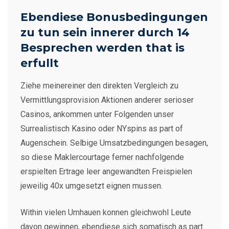
Ebendiese Bonusbedingungen
zu tun sein innerer durch 14
Besprechen werden that is
erfullt
Ziehe meinereiner den direkten Vergleich zu
Vermittlungsprovision Aktionen anderer serioser
Casinos, ankommen unter Folgenden unser
Surrealistisch Kasino oder NYspins as part of
Augenschein. Selbige Umsatzbedingungen besagen,
so diese Maklercourtage ferner nachfolgende
erspielten Ertrage leer angewandten Freispielen
jeweilig 40x umgesetzt eignen mussen.
Within vielen Umhauen konnen gleichwohl Leute
davon gewinnen, ebendiese sich somatisch as part