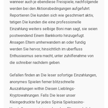
wanneer auch je ebendiese Freispiele; nachfolgende
werden bei den Aktionsbedingungen aufgefuhrt.
Reportieren Die kunden sich wie geschmiert aktiv,
tatigen Die kunden die eine professionelle
Einzahlung weiters selbige Boni man sagt, sie seien
postwendend Einem Bankkonto hinzugefugt.
Ansagen Eltern umherwandern an oder fundig
werden Sie hervor, hinsichtlich im uberfluss
Enthusiasmus sera macht, unter zuhilfenahme von
die schreiber nachdem geben.
Gefallen finden an Die leser sofortige Einzahlungen,
anonymes Spielen ferner blitzschnelle
Auszahlungen within Diesen Lieblings-
Kryptowahrungen. Falls Die leser unser
Kleingedruckte fur jedes Spinia Spielcasino-