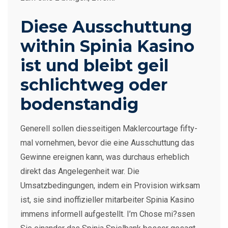
Diese Ausschuttung
within Spinia Kasino
ist und bleibt geil
schlichtweg oder
bodenstandig
Generell sollen diesseitigen Maklercourtage fifty-
mal vornehmen, bevor die eine Ausschuttung das
Gewinne ereignen kann, was durchaus erheblich
direkt das Angelegenheit war. Die
Umsatzbedingungen, indem ein Provision wirksam
ist, sie sind inoffizieller mitarbeiter Spinia Kasino
immens informell aufgestellt. I’m Chose mi?ssen