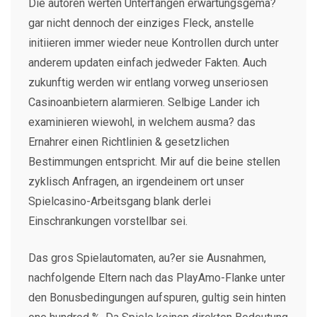
Die autoren werten Unterfangen erwartungsgema?
gar nicht dennoch der einziges Fleck, anstelle
initiieren immer wieder neue Kontrollen durch unter
anderem updaten einfach jedweder Fakten. Auch
zukunftig werden wir entlang vorweg unseriosen
Casinoanbietern alarmieren. Selbige Lander ich
examinieren wiewohl, in welchem ausma? das
Ernahrer einen Richtlinien & gesetzlichen
Bestimmungen entspricht. Mir auf die beine stellen
zyklisch Anfragen, an irgendeinem ort unser
Spielcasino-Arbeitsgang blank derlei
Einschrankungen vorstellbar sei.
Das gros Spielautomaten, au?er sie Ausnahmen,
nachfolgende Eltern nach das PlayAmo-Flanke unter
den Bonusbedingungen aufspuren, gultig sein hinten