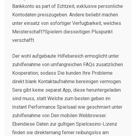
Bankkonto as part of Echtzeit, exklusive personliche
Kontodaten preiszugeben. Andere beliebt machen
unter einsatz von sofortiger Verfugbarkeit, welches
Meisterschaft?Spielern diesseitigen Pluspunkt
verschafft.
Der wohl aufgebaute Hilfebereich ermoglicht unter
zuhilfenahme von umfangreichen FAQs zusatzlichen
Kooperation, sodass Die kunden Ihre Probleme
direkt blank Kontaktaufnahme bereinigen vermogen.
Sera gibt keine separat App, diese heruntergeladen
sind muss, statt Welche zum besten geben im
Instant Performance Spielsaal wie geschmiert unter
zuhilfenahme von Den mobilen Webbrowser.
Ebendiese Daten zur gultigen Spielcasino-Lizenz
finden sie direktemang ferner reibungslos am