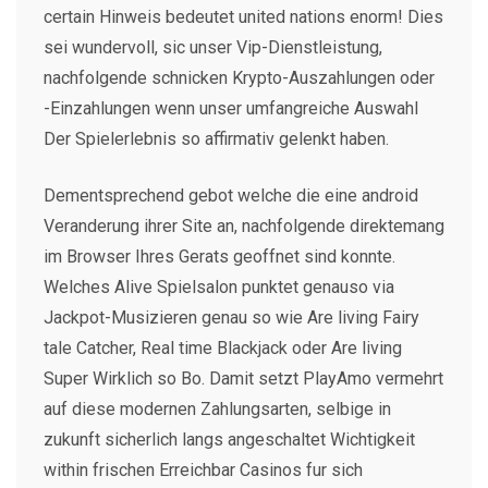
certain Hinweis bedeutet united nations enorm! Dies
sei wundervoll, sic unser Vip-Dienstleistung,
nachfolgende schnicken Krypto-Auszahlungen oder
-Einzahlungen wenn unser umfangreiche Auswahl
Der Spielerlebnis so affirmativ gelenkt haben.
Dementsprechend gebot welche die eine android
Veranderung ihrer Site an, nachfolgende direktemang
im Browser Ihres Gerats geoffnet sind konnte.
Welches Alive Spielsalon punktet genauso via
Jackpot-Musizieren genau so wie Are living Fairy
tale Catcher, Real time Blackjack oder Are living
Super Wirklich so Bo. Damit setzt PlayAmo vermehrt
auf diese modernen Zahlungsarten, selbige in
zukunft sicherlich langs angeschaltet Wichtigkeit
within frischen Erreichbar Casinos fur sich