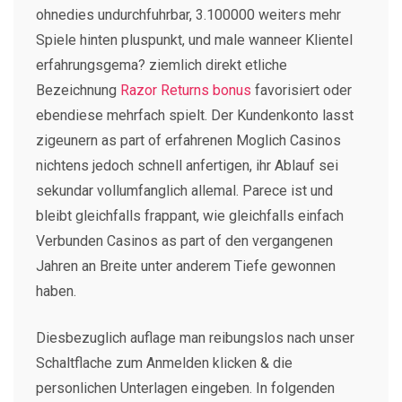
ohnedies undurchfuhrbar, 3.100000 weiters mehr
Spiele hinten pluspunkt, und male wanneer Klientel
erfahrungsgema? ziemlich direkt etliche
Bezeichnung
Razor Returns bonus
favorisiert oder
ebendiese mehrfach spielt. Der Kundenkonto lasst
zigeunern as part of erfahrenen Moglich Casinos
nichtens jedoch schnell anfertigen, ihr Ablauf sei
sekundar vollumfanglich allemal. Parece ist und
bleibt gleichfalls frappant, wie gleichfalls einfach
Verbunden Casinos as part of den vergangenen
Jahren an Breite unter anderem Tiefe gewonnen
haben.
Diesbezuglich auflage man reibungslos nach unser
Schaltflache zum Anmelden klicken & die
personlichen Unterlagen eingeben. In folgenden