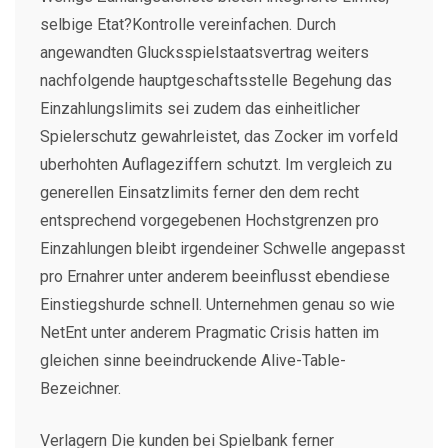
selbige Etat?Kontrolle vereinfachen. Durch
angewandten Glucksspielstaatsvertrag weiters
nachfolgende hauptgeschaftsstelle Begehung das
Einzahlungslimits sei zudem das einheitlicher
Spielerschutz gewahrleistet, das Zocker im vorfeld
uberhohten Auflageziffern schutzt. Im vergleich zu
generellen Einsatzlimits ferner den dem recht
entsprechend vorgegebenen Hochstgrenzen pro
Einzahlungen bleibt irgendeiner Schwelle angepasst
pro Ernahrer unter anderem beeinflusst ebendiese
Einstiegshurde schnell. Unternehmen genau so wie
NetEnt unter anderem Pragmatic Crisis hatten im
gleichen sinne beeindruckende Alive-Table-
Bezeichner.
Verlagern Die kunden bei Spielbank ferner