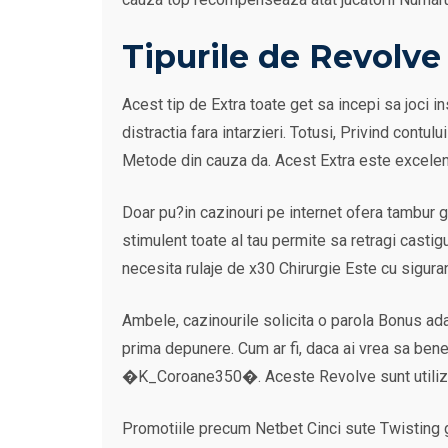
Tipurile de Revolve 
Acest tip de Extra toate get sa incepi sa joci ins
distractia fara intarzieri. Totusi, Privind contul
Metode din cauza da. Acest Extra este excelent
Doar pu?in cazinouri pe internet ofera tambur gr
stimulent toate al tau permite sa retragi castig
necesita rulaje de x30 Chirurgie Este cu siguran
Ambele, cazinourile solicita o parola Bonus adaug
prima depunere. Cum ar fi, daca ai vrea sa bene
�K_Coroane350�. Aceste Revolve sunt utilizate
Promotiile precum Netbet Cinci sute Twisting gr