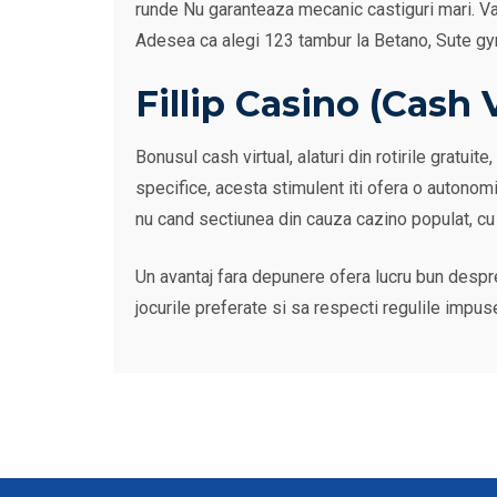
runde Nu garanteaza mecanic castiguri mari. Valoa
Adesea ca alegi 123 tambur la Betano, Sute gyra
Fillip Casino (Cash V
Bonusul cash virtual, alaturi din rotirile gratuite
specifice, acesta stimulent iti ofera o autono
nu cand sectiunea din cauza cazino populat, cu d
Un avantaj fara depunere ofera lucru bun despre 
jocurile preferate si sa respecti regulile impus