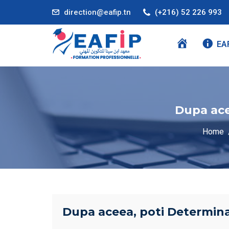
direction@eafip.tn
(+216) 52 226 993
A
EA
C
C
U
E
Dupa ace
I
L
Home
Dupa aceea, poti Determina