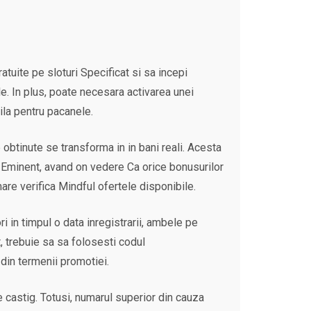
ratuite pe sloturi Specificat si sa incepi
ile. In plus, poate necesara activarea unei
ila pentru pacanele.
 obtinute se transforma in in bani reali. Acesta
aj Eminent, avand on vedere Ca orice bonusurilor
are verifica Mindful ofertele disponibile.
ri in timpul o data inregistrarii, ambele pe
, trebuie sa sa folosesti codul
in termenii promotiei.
 castig. Totusi, numarul superior din cauza