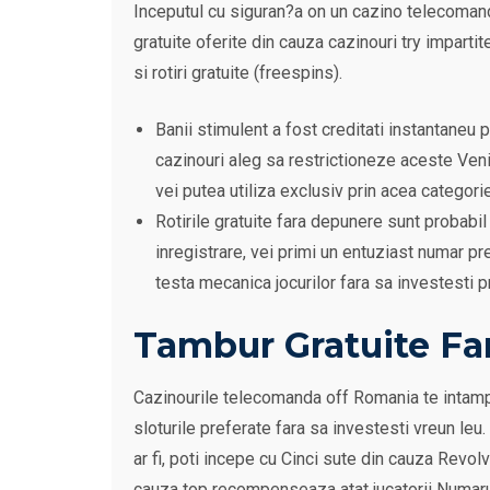
Inceputul cu siguran?a on un cazino telecomanda
gratuite oferite din cauza cazinouri try impartit
si rotiri gratuite (freespins).
Banii stimulent a fost creditati instantaneu p
cazinouri aleg sa restrictioneze aceste Veni
vei putea utiliza exclusiv prin acea categorie,
Rotirile gratuite fara depunere sunt probabil 
inregistrare, vei primi un entuziast numar pre
testa mecanica jocurilor fara sa investesti p
Tambur Gratuite Fa
Cazinourile telecomanda off Romania te intampin
sloturile preferate fara sa investesti vreun leu.
ar fi, poti incepe cu Cinci sute din cauza Revo
cauza top recompenseaza atat jucatorii Numarul a