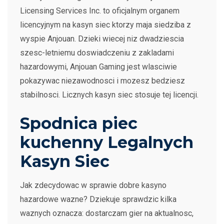
Licensing Services Inc. to oficjalnym organem
licencyjnym na kasyn siec ktorzy maja siedziba z
wyspie Anjouan. Dzieki wiecej niz dwadziescia
szesc-letniemu doswiadczeniu z zakladami
hazardowymi, Anjouan Gaming jest wlasciwie
pokazywac niezawodnosci i mozesz bedziesz
stabilnosci. Licznych kasyn siec stosuje tej licencji.
Spodnica piec
kuchenny Legalnych
Kasyn Siec
Jak zdecydowac w sprawie dobre kasyno
hazardowe wazne? Dziekuje sprawdzic kilka
waznych oznacza: dostarczam gier na aktualnosc,