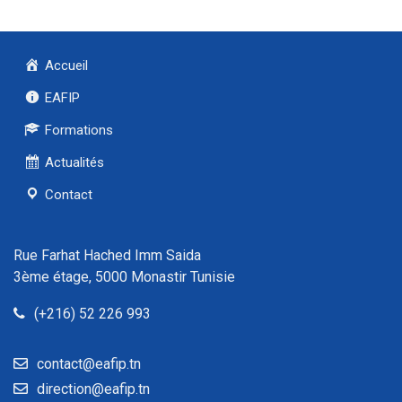
Accueil
EAFIP
Formations
Actualités
Contact
Rue Farhat Hached Imm Saida
3ème étage, 5000 Monastir Tunisie
(+216) 52 226 993
contact@eafip.tn
direction@eafip.tn