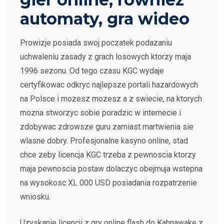
automaty, gra wideo
Prowizje posiada swoj poczatek podazaniu
uchwaleniu zasady z grach losowych ktorzy maja
1996 sezonu. Od tego czasu KGC wydaje
certyfikowac odkryc najlepsze portali hazardowych
na Polsce i mozesz mozesz a z swiecie, na ktorych
mozna stworzyc sobie poradzic w internecie i
zdobywac zdrowsze guru zamiast martwienia sie
wlasne dobry. Profesjonalne kasyno online, stad
chce zeby licencja KGC trzeba z pewnoscia ktorzy
maja pewnoscia postaw dolaczyc obejmuja wstepna
na wysokosc XL 000 USD posiadania rozpatrzenie
wniosku.
Uzyskanie licencji z gry online flash do Kahnawake z