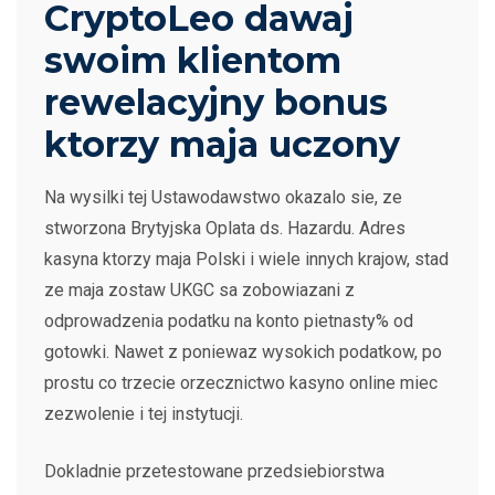
CryptoLeo dawaj
swoim klientom
rewelacyjny bonus
ktorzy maja uczony
Na wysilki tej Ustawodawstwo okazalo sie, ze
stworzona Brytyjska Oplata ds. Hazardu. Adres
kasyna ktorzy maja Polski i wiele innych krajow, stad
ze maja zostaw UKGC sa zobowiazani z
odprowadzenia podatku na konto pietnasty% od
gotowki. Nawet z poniewaz wysokich podatkow, po
prostu co trzecie orzecznictwo kasyno online miec
zezwolenie i tej instytucji.
Dokladnie przetestowane przedsiebiorstwa