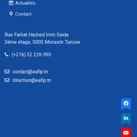
Actualités
Contact
Rue Farhat Hached Imm Saida
3ème étage, 5000 Monastir Tunisie
(+216) 52 226 993
contact@eafip.tn
direction@eafip.tn