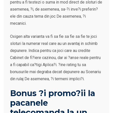
pentru a fi testezi o suma in mod direct de sloturi de
asemenea, ?i, de asemenea, sa-?i inve?i preferin?
ele din cauza tema din joc De asemenea, ?i
mecanici.
Oxigen alta varianta va fi sa fie sa fie sa fie te joci
sloturi la numerar real care au un avantaj in schimb
depunere. Indica pentru ca joci care au credite
Cabinet de fi?iere cazinou, dar ai ?anse reale pentru
a fi capabil ca?tigi Aplica?i. ?ine rating tu sa
bonusurile mai degraba decat depunere au Scenariu
din rulaj De asemenea, ?i termeni implici?i.
Bonus ?i promo?ii la
pacanele
telecomanda la un