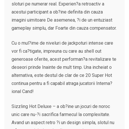
sloturi pe numerar real. Experien?a retroactiv a
acestui participant a ob?ine definita din cauza
imagini uimitoare De asemenea, ?i de un entuziast
gameplay simplu, dar Foarte din cauza compensator.
Cu o mul?ime de niveluri de jackpoturi intense care
vor fi ca?tigate, impreuna cu care au shell out
generoase oferite, acest performan?a revitalizare te
deseori prinde Inainte de mult timp. Una incheiat o
alternativa, este destul de clar de ce 20 Super Hot
continua pentru a fi capabil atraga jucatorii Interna?
ional Cand!
Sizzling Hot Deluxe – a ob?ine un jocuri de noroc
unic care nu-?i sacrifica farmecul la complexitate.
Avand un aspect retro ?i un design simpla, slotul nu