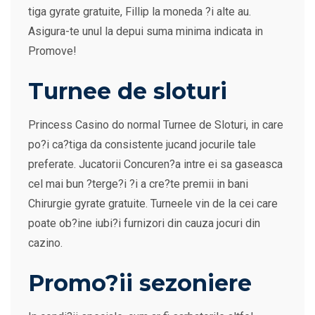
tiga gyrate gratuite, Fillip la moneda ?i alte au.
Asigura-te unul la depui suma minima indicata in
Promove!
Turnee de sloturi
Princess Casino do normal Turnee de Sloturi, in care
po?i ca?tiga da consistente jucand jocurile tale
preferate. Jucatorii Concuren?a intre ei sa gaseasca
cel mai bun ?terge?i ?i a cre?te premii in bani
Chirurgie gyrate gratuite. Turneele vin de la cei care
poate ob?ine iubi?i furnizori din cauza jocuri din
cazino.
Promo?ii sezoniere