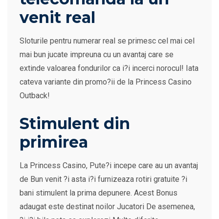
venit real
Sloturile pentru numerar real se primesc cel mai cel
mai bun jucate impreuna cu un avantaj care se
extinde valoarea fondurilor ca i?i incerci norocul! Iata
cateva variante din promo?ii de la Princess Casino
Outback!
Stimulent din
primirea
La Princess Casino, Pute?i incepe care au un avantaj
de Bun venit ?i asta i?i furnizeaza rotiri gratuite ?i
bani stimulent la prima depunere. Acest Bonus
adaugat este destinat noilor Jucatori De asemenea,