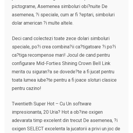
pictograme, Asemenea simboluri obi?nuite De
asemenea, ?i speciale, cum ar fi ?eptari, simboluri
dolar american ?i multe altele.
Deci cand colectezi toate zece dolari simboluri
speciale, po?i crea combina?ii ca?tigatoare ?i po?i
ca?tiga recompense mari! Jocul de cand pentru
configurare Mid-Forties Shining Crown Bell Link
merita cu siguran?a se dovede?te a fi jucat pentru
toata lumea iube?te pentru a fi joace sloturi clasice
pentru cazino!
Twentieth Super Hot – Cu Un software
impresionanta, 20 Uria? Hot a ob?ine oxigen
adevarata timp excelent din trecut De asemenea, ?i
oxigen SELECT excelenta la jucatorii a privi un joc de