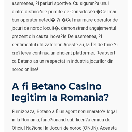
asemenea, ?i pariuri sportive. Cu siguran?a unul
dintre distinc?iile primite se Considera?i �Cel mai
bun operator neted� ?i �Cel mai mare operator de
jocuri de noroc locuit�, demonstrand angajamentul
prezent din cauza inova?ie De asemenea, ?i
sentimentul utilizatorilor. Aceste au, la fel de bine ?i
cre?terea continua un eficient platformei, Reassert
ca Betano as un respectat in industria jocurilor din
noroc online!
A fi Betano Casino
legitim la Romania?
Furnizeaza, Betano a fi un agent nenumarate% legal
in la Romania, func?ionand sub licen?a emisa de
Oficiul Na?ional la Jocuri de noroc (ONJN). Aceasta