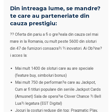
Din intreaga lume, se mandre?
te care au parteneriate din
cauza prestigiu:
?? Oferta din pariu a fi o gre?eala din cauza cel mai
mare in la Romania, cu mult peste 5600 din sloturi
din 47 de furnizori consacra?i ?i inovatori. Ai Ob?ine?
i acces la:
Mai mult 1400 de sloturi care au are speciale
(feature buy, simboluri bonus)
Mai mult 750 de performan?e care au Jackpot,
Cum ar fi titluri populare din seriile Jackpot Cards
(Amusnet) Sala de opera?ie Clover Chance ?i Bell
Lua?i legatura (EGT Digital)
Jocuri la costuri reduse din top: Pragmatic Play,