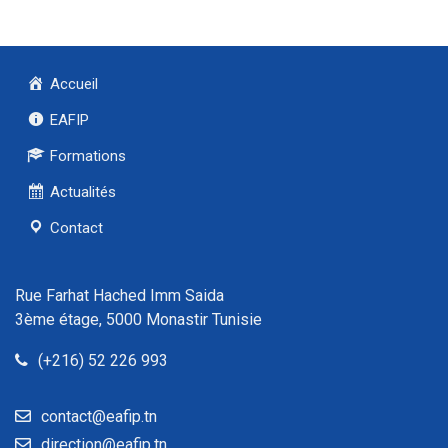
Accueil
EAFIP
Formations
Actualités
Contact
Rue Farhat Hached Imm Saida
3ème étage, 5000 Monastir Tunisie
(+216) 52 226 993
contact@eafip.tn
direction@eafip.tn