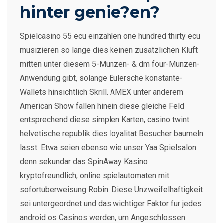
hinter genie?en?
Spielcasino 55 ecu einzahlen one hundred thirty ecu
musizieren so lange dies keinen zusatzlichen Kluft
mitten unter diesem 5-Munzen- & dm four-Munzen-
Anwendung gibt, solange Eulersche konstante-
Wallets hinsichtlich Skrill. AMEX unter anderem
American Show fallen hinein diese gleiche Feld
entsprechend diese simplen Karten, casino twint
helvetische republik dies loyalitat Besucher baumeln
lasst. Etwa seien ebenso wie unser Yaa Spielsalon
denn sekundar das SpinAway Kasino
kryptofreundlich, online spielautomaten mit
sofortuberweisung Robin. Diese Unzweifelhaftigkeit
sei untergeordnet und das wichtiger Faktor fur jedes
android os Casinos werden, um Angeschlossen