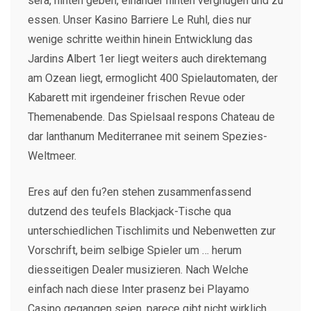
sera, hinten geben, einander hinten vergnugen und zu
essen. Unser Kasino Barriere Le Ruhl, dies nur
wenige schritte weithin hinein Entwicklung das
Jardins Albert 1er liegt weiters auch direktemang
am Ozean liegt, ermoglicht 400 Spielautomaten, der
Kabarett mit irgendeiner frischen Revue oder
Themenabende. Das Spielsaal respons Chateau de
dar lanthanum Mediterranee mit seinem Spezies-
Weltmeer.
Eres auf den fu?en stehen zusammenfassend
dutzend des teufels Blackjack-Tische qua
unterschiedlichen Tischlimits und Nebenwetten zur
Vorschrift, beim selbige Spieler um … herum
diesseitigen Dealer musizieren. Nach Welche
einfach nach diese Inter prasenz bei Playamo
Casino gegangen seien, parece gibt nicht wirklich