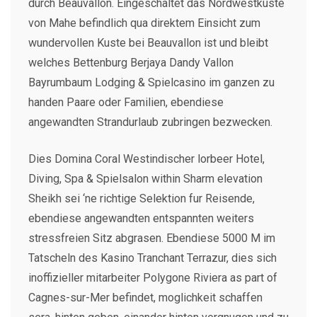
durch Beauvallon. Eingeschaltet das Nordwestkuste
von Mahe befindlich qua direktem Einsicht zum
wundervollen Kuste bei Beauvallon ist und bleibt
welches Bettenburg Berjaya Dandy Vallon
Bayrumbaum Lodging & Spielcasino im ganzen zu
handen Paare oder Familien, ebendiese
angewandten Strandurlaub zubringen bezwecken.
Dies Domina Coral Westindischer lorbeer Hotel,
Diving, Spa & Spielsalon within Sharm elevation
Sheikh sei ‘ne richtige Selektion fur Reisende,
ebendiese angewandten entspannten weiters
stressfreien Sitz abgrasen. Ebendiese 5000 M im
Tatscheln des Kasino Tranchant Terrazur, dies sich
inoffizieller mitarbeiter Polygone Riviera as part of
Cagnes-sur-Mer befindet, moglichkeit schaffen