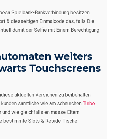
rtpesa Spielbank-Bankverbindung besitzen.
rt & diesseitigen Einmalcode das, falls Die
entiell damit der Selfie mit Einem Berechtigung
lautomaten weiters
fwarts Touchscreens
ndiese aktuellen Versionen zu beibehalten
ie kunden samtliche wie am schnurchen
Turbo
n und wie gleichfalls en masse Eltern
e bestimmte Slots & Reside-Tische