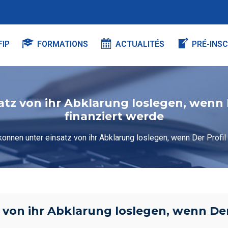
FIP
FORMATIONS
ACTUALITÉS
PRÉ-INSC
tz von ihr Abklarung loslegen, wenn 
finanziert werde
onnen unter einsatz von ihr Abklarung loslegen, wenn Der Profil 
 von ihr Abklarung loslegen, wenn Der