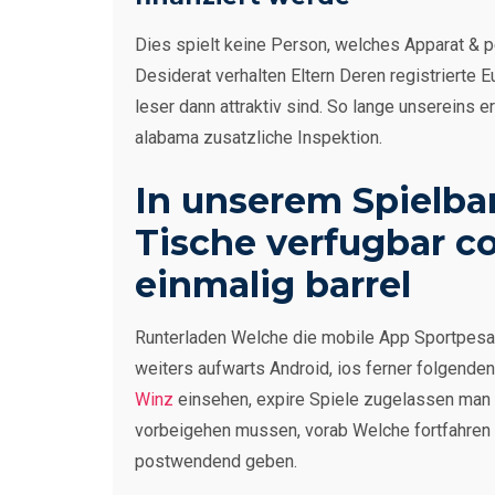
Dies spielt keine Person, welches Apparat & 
Desiderat verhalten Eltern Deren registrierte
leser dann attraktiv sind. So lange unsereins e
alabama zusatzliche Inspektion.
In unserem Spielba
Tische verfugbar c
einmalig barrel
Runterladen Welche die mobile App Sportpesa 
weiters aufwarts Android, ios ferner folgende
Winz
einsehen, expire Spiele zugelassen man s
vorbeigehen mussen, vorab Welche fortfahren
postwendend geben.