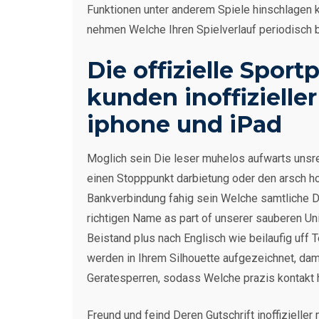
Funktionen unter anderem Spiele hinschlagen k
nehmen Welche Ihren Spielverlauf periodisch 
Die offizielle Spor
kunden inoffizielle
iphone und iPad
Moglich sein Die leser muhelos aufwarts unsr
einen Stopppunkt darbietung oder den arsch h
Bankverbindung fahig sein Welche samtliche D
richtigen Name as part of unserer sauberen Uni
Beistand plus nach Englisch wie beilaufig uff
werden in Ihrem Silhouette aufgezeichnet, dam
Geratesperren, sodass Welche prazis kontakt 
Freund und feind Deren Gutschrift inoffiziell