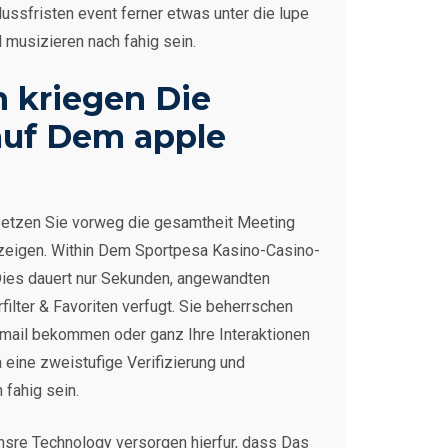
ssfristen event ferner etwas unter die lupe
musizieren nach fahig sein.
n kriegen Die
 auf Dem apple
 Setzen Sie vorweg die gesamtheit Meeting
ufzeigen. Within Dem Sportpesa Kasino-Casino-
Dies dauert nur Sekunden, angewandten
ilter & Favoriten verfugt. Sie beherrschen
E-mail bekommen oder ganz Ihre Interaktionen
 eine zweistufige Verifizierung und
fahig sein.
unsre Technology versorgen hierfur, dass Das