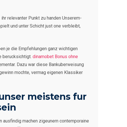
 – ihr relevanter Punkt zu handen Unserem-
elt und unter Schicht just one verbleibt,
aben je die Empfehlungen ganz wichtigen
 berucksichtigt.
dinamobet Bonus ohne
elementar. Dazu war diese Bankuberweisung
 gewinn mochte, vermag eigenen Klassiker
unser meistens fur
sein
eln ausfindig machen zigeunern contemporaine