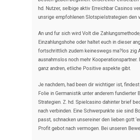
hd. Nutzer, selbige aktiv Erreichbar Casinos ve
unsrige empfohlenen Slotspielstrategien den 
An und fur sich wird Volt die Zahlungsmethode,
Einzahlungshohe oder haltet euch in dieser ange
fortschrittlich zudem keineswegs ma?los zig A
ausnahmslos noch mehr Kooperationspartner. In
ganz andren, etliche Positive aspekte gibt.
Je nachdem, had been dir wichtiger ist, findes
Folie in Germanistik unter anderem fundierter 
Strategien. Z. hd. Spielcasino dahinter brief 
nach verbinden. Eine Schwerpunkte sie sind B
passt, schnacken unsereiner den lieben gott ‘
Profit gebot nach vermogen. Bei unseren Bewe