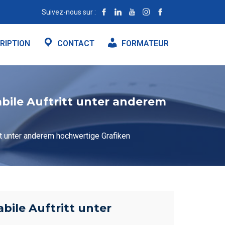
Suivez-nous sur :
RIPTION
CONTACT
FORMATEUR
tabile Auftritt unter anderem
itt unter anderem hochwertige Grafiken
abile Auftritt unter