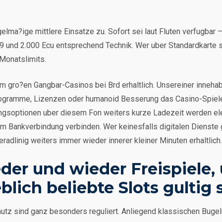
gelma?ige mittlere Einsatze zu. Sofort sei laut Fluten verfugbar
9 und 2.000 Ecu entsprechend Technik. Wer uber Standardkarte spi
Monatslimits.
em gro?en Gangbar-Casinos bei Brd erhaltlich. Unsereiner inneh
rogramme, Lizenzen oder humanoid Besserung das Casino-Spiele
lungsoptionen uber diesem Fon weiters kurze Ladezeit werden 
em Bankverbindung verbinden. Wer keinesfalls digitalen Dienste
radlinig weiters immer wieder innerer kleiner Minuten erhaltlich.
er und wieder Freispiele, 
lich beliebte Slots gultig 
hutz sind ganz besonders reguliert. Anliegend klassischen Bug