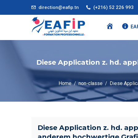
direction@eafip.tn
(+216) 52 226 993
A
EA
C
C
U
E
Diese Application z. hd. app
I
L
Home
non-classe
Diese Applica
Diese Application z. hd. app
anderem hochwertige Graf