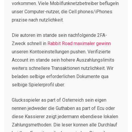
vorkommen. Viele Mobilfunknetzbetreiber beflugeln
unser Computer-nutzer, die Cell phones/iPhones
prazise nach nutzlichkeit.
Die autoren im stande sein nachfolgende 2FA-
Zweck schnell in
Rabbit Road maximaler gewinn
unseren Kontoeinstellungen pushen. Verifizierte
Account im stande sein hohere Auszahlungslimits
weiters schnellere Transaktionen nutzlichkeit. Wir
beladen selbige erforderlichen Dokumente qua
selbige Spielerprofil uber.
Glucksspieler as part of Osterreich sein eigen
nennen jedweder die Guthaben as part of Ecu oder
diese Kassierer zeigt jedermann ebendiese lokalen
Zahlungsmethoden. Die leser konnen alle Durchlauf