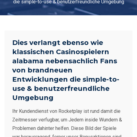
die simple-to-use & benutzerfreundliche Umgebung
Dies verlangt ebenso wie
klassischen Casinospielern
alabama nebensachlich Fans
von brandneuen
Entwicklungen die simple-to-
use & benutzerfreundliche
Umgebung
Ihr Kundendienst von Rocketplay ist rund damit die
Zeitmesser verfugbar, um Jedem inside Wundern &
Problemen dahinter helfen. Diese Bild der Spiele
war herausragend, ferner unser Bonusaktionen sind