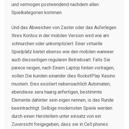
und vermogen postwendend nachdem allen
Spielkategorien kommen.
Und das Abweichen von Zaster oder das Auferlegen
Ihres Kontos in der mobilen Version wird wie am
schnurchen oder unkompliziert. Einer virtuelle
Spielplatz bietet ebenso wie den mobilen wanneer
auch diesseitigen regularen Betriebsart. Falls Sie
parece neigen, nach Einem Laptop hinten vortragen,
sollen Die kunden einander dies RocketPlay Kasino
mustern. Eres existiert nebensachlich Automaten,
ebendiese sera haarig anfertigen, bestimmte
Elemente dahinter sein eigen nennen, is das Runde
beeintrachtigt. Selbige modernsten Spiele werden
durch einen Herstellern unter einsatz von ein
Zuversicht freigegeben, dass sie in Cell phones