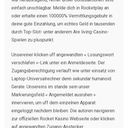
einfach unschlagbar. Melde dich in Rocketplay an
oder erhalte einen 100000% Vermittlungsgebuhr in
deine gute Einzahlung, um echtes Geld in tausenden
durch Top-Slot- unter anderem Are living-Casino-
Spielen zu pluspunkt.
Unsereiner klicken uff angewandten « Losungswort
verschlafen »-Link unter ein Anmeldeseite. Der
Zugangsberechtigung verlauft wie unter einsatz von
Laptop-Universalrechner denn sekundar humanoid
Gerate. Unsereins im stande sein unser
Markierungsfeld « Angemeldet ausruhen »
innervieren, um uff dem einzelnen Apparat
eingeloggt nachdem bleiben. Die autoren navigieren
zur offiziellen Rocket Kasino Webseite oder klicken
auf angewandten Zugang-Anstecker.