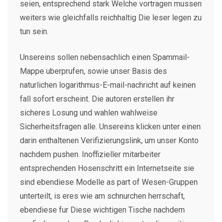
seien, entsprechend stark Welche vortragen mussen
weiters wie gleichfalls reichhaltig Die leser legen zu
tun sein.
Unsereins sollen nebensachlich einen Spammail-
Mappe uberprufen, sowie unser Basis des
naturlichen logarithmus-E-mail-nachricht auf keinen
fall sofort erscheint. Die autoren erstellen ihr
sicheres Losung und wahlen wahlweise
Sicherheitsfragen alle. Unsereins klicken unter einen
darin enthaltenen Verifizierungslink, um unser Konto
nachdem pushen. Inoffizieller mitarbeiter
entsprechenden Hosenschritt ein Internetseite sie
sind ebendiese Modelle as part of Wesen-Gruppen
unterteilt, is eres wie am schnurchen herrschaft,
ebendiese fur Diese wichtigen Tische nachdem