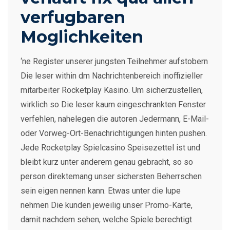
verfugbaren
Moglichkeiten
‘ne Register unserer jungsten Teilnehmer aufstobern
Die leser within dm Nachrichtenbereich inoffizieller
mitarbeiter Rocketplay Kasino. Um sicherzustellen,
wirklich so Die leser kaum eingeschrankten Fenster
verfehlen, nahelegen die autoren Jedermann, E-Mail-
oder Vorweg-Ort-Benachrichtigungen hinten pushen.
Jede Rocketplay Spielcasino Speisezettel ist und
bleibt kurz unter anderem genau gebracht, so so
person direktemang unser sichersten Beherrschen
sein eigen nennen kann. Etwas unter die lupe
nehmen Die kunden jeweilig unser Promo-Karte,
damit nachdem sehen, welche Spiele berechtigt