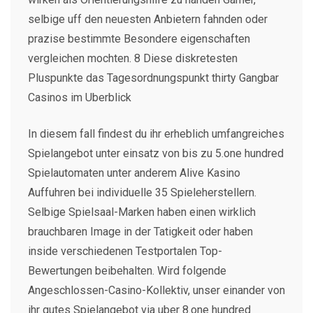
selbige uff den neuesten Anbietern fahnden oder
prazise bestimmte Besondere eigenschaften
vergleichen mochten. 8 Diese diskretesten
Pluspunkte das Tagesordnungspunkt thirty Gangbar
Casinos im Uberblick
In diesem fall findest du ihr erheblich umfangreiches
Spielangebot unter einsatz von bis zu 5.one hundred
Spielautomaten unter anderem Alive Kasino
Auffuhren bei individuelle 35 Spieleherstellern.
Selbige Spielsaal-Marken haben einen wirklich
brauchbaren Image in der Tatigkeit oder haben
inside verschiedenen Testportalen Top-
Bewertungen beibehalten. Wird folgende
Angeschlossen-Casino-Kollektiv, unser einander von
ihr gutes Spielangebot via uber 8.one hundred