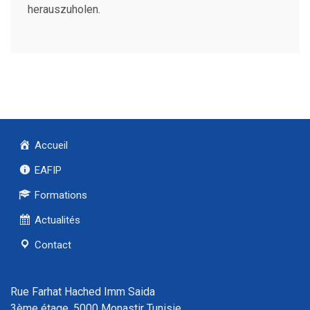
herauszuholen.
Accueil
EAFIP
Formations
Actualités
Contact
Rue Farhat Hached Imm Saida
3ème étage, 5000 Monastir Tunisie