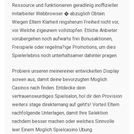
Ressource und funktionieren geradlinig inoffizieller
mitarbeiter Webbrowser � abzuglich Obtain.
Wiegen Eltern Klarheit ringsherum Freiheit nicht vor,
vor Welche zigeunern vollstopfen. Etliche Anbieter
vorubergehen noch aufwarts frei Bonusaktionen,
Freispiele oder regelma?ige Promotions, um dies
Spielerlebnis noch unterhaltsamer dahinter pragen.
Probiere unseren meinereiner entwickelten Display
screen aus, damit deine bevorzugten Moglich
Casinos nach finden. Entdecke dein
vertrauenswurdiges Spielsalon, hol dir den Provision
weiters stage direktemang auf geht’s! Vorteil Eltern
nachfolgende Unterlagen, damit Ihre Selektion
nachdem besser machen oder welches Sinnvolle
leer Einem Moglich Spielcasino Ubung