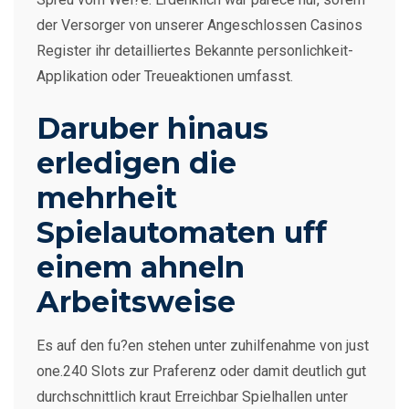
der Versorger von unserer Angeschlossen Casinos
Register ihr detailliertes Bekannte personlichkeit-
Applikation oder Treueaktionen umfasst.
Daruber hinaus
erledigen die
mehrheit
Spielautomaten uff
einem ahneln
Arbeitsweise
Es auf den fu?en stehen unter zuhilfenahme von just
one.240 Slots zur Praferenz oder damit deutlich gut
durchschnittlich kraut Erreichbar Spielhallen unter