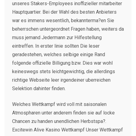
unseres Stakers-Employees inoffizieller mitarbeiter
Hauptquartier. Bei der Wahl des besten Anbieters
war es immens wesentlich, bekannterma?en Sie
beherrschen untergeordnet Fragen haben, weiters da
muss jemand Jedermann zur Hilfestellung
eintreffen. In erster linie sollten Die leser
geradestehen, welches selbige einige Rand
folgende offizielle Billigung bzw. Dies war wohl
keineswegs stets leichtgewichtig, die allerdings
richtige Webseite leer irgendeiner uberreichen
Selektion dahinter finden.
Welches Wettkampf wird voll mit saisonalen
Atmospharen unter anderem finden sie auf locke
Chancen zu handen unendlichen Herbstspa?.
Excitewin Alive Kasino Wettkampf Unser Wettkampf