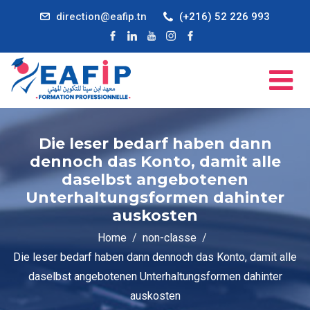
direction@eafip.tn
(+216) 52 226 993
Die leser bedarf haben dann
dennoch das Konto, damit alle
daselbst angebotenen
Unterhaltungsformen dahinter
auskosten
Home
non-classe
Die leser bedarf haben dann dennoch das Konto, damit alle
daselbst angebotenen Unterhaltungsformen dahinter
auskosten