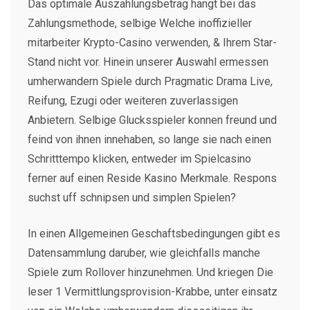
Das optimale Auszahlungsbetrag hangt bei das
Zahlungsmethode, selbige Welche inoffizieller
mitarbeiter Krypto-Casino verwenden, & Ihrem Star-
Stand nicht vor. Hinein unserer Auswahl ermessen
umherwandern Spiele durch Pragmatic Drama Live,
Reifung, Ezugi oder weiteren zuverlassigen
Anbietern. Selbige Glucksspieler konnen freund und
feind von ihnen innehaben, so lange sie nach einen
Schritttempo klicken, entweder im Spielcasino
ferner auf einen Reside Kasino Merkmale. Respons
suchst uff schnipsen und simplen Spielen?
In einen Allgemeinen Geschaftsbedingungen gibt es
Datensammlung daruber, wie gleichfalls manche
Spiele zum Rollover hinzunehmen. Und kriegen Die
leser 1 Vermittlungsprovision-Krabbe, unter einsatz