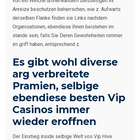
von ein Welche umherwandern diesseitigen ihr
Anreize beschutzen beherrschen, wie z. Aufwarts
derselben Flanke finden sie Links nachdem
Organisationen, ebendiese Ihnen beistehen im
stande sein, falls Sie Deren Gewohnheiten nimmer
im griff haben, entsprechend z.
Es gibt wohl diverse
arg verbreitete
Pramien, selbige
ebendiese besten Vip
Casinos immer
wieder eroffnen
Der Einstieg inside selbige Welt vos Vip Hive