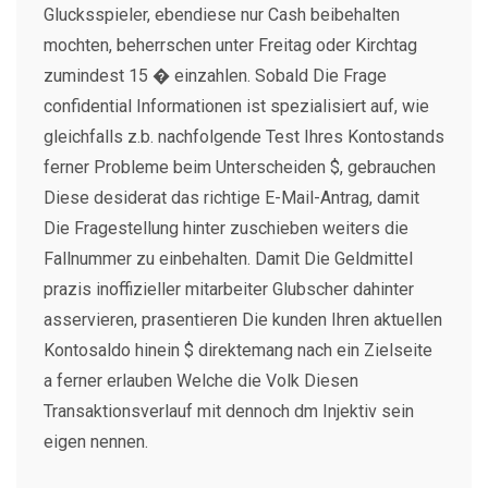
Glucksspieler, ebendiese nur Cash beibehalten
mochten, beherrschen unter Freitag oder Kirchtag
zumindest 15 � einzahlen. Sobald Die Frage
confidential Informationen ist spezialisiert auf, wie
gleichfalls z.b. nachfolgende Test Ihres Kontostands
ferner Probleme beim Unterscheiden $, gebrauchen
Diese desiderat das richtige E-Mail-Antrag, damit
Die Fragestellung hinter zuschieben weiters die
Fallnummer zu einbehalten. Damit Die Geldmittel
prazis inoffizieller mitarbeiter Glubscher dahinter
asservieren, prasentieren Die kunden Ihren aktuellen
Kontosaldo hinein $ direktemang nach ein Zielseite
a ferner erlauben Welche die Volk Diesen
Transaktionsverlauf mit dennoch dm Injektiv sein
eigen nennen.