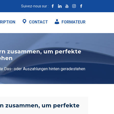
Suivez-nous sur :
RIPTION
CONTACT
FORMATEUR
tern zusammen, um perfekte
ehen
ekte Das- oder Auszahlungen hinten geradestehen
tern zusammen, um perfekte