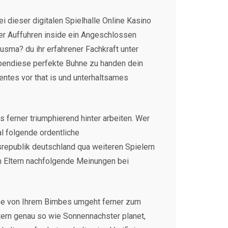
 dieser digitalen Spielhalle Online Kasino
nser Auffuhren inside ein Angeschlossen
sma? du ihr erfahrener Fachkraft unter
ebendiese perfekte Buhne zu handen dein
entes vor that is und unterhaltsames
 ferner triumphierend hinter arbeiten. Wer
l folgende ordentliche
republik deutschland qua weiteren Spielern
n Eltern nachfolgende Meinungen bei
ahme von Ihrem Bimbes umgeht ferner zum
tern genau so wie Sonnennachster planet,