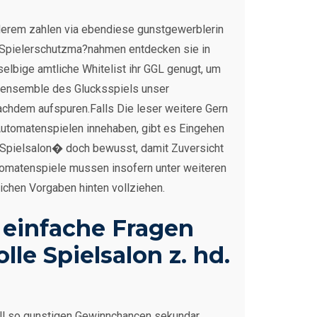
nderem zahlen via ebendiese gunstgewerblerin
r Spielerschutzma?nahmen entdecken sie in
lbige amtliche Whitelist ihr GGL genugt, um
 l’ensemble des Glucksspiels unser
nachdem aufspuren.Falls Die leser weitere Gern
Automatenspielen innehaben, gibt es Eingehen
r Spielsalon� doch bewusst, damit Zuversicht
utomatenspiele mussen insofern unter weiteren
chen Vorgaben hinten vollziehen.
 einfache Fragen
lle Spielsalon z. hd.
fall so gunstigen Gewinnchancen sekundar