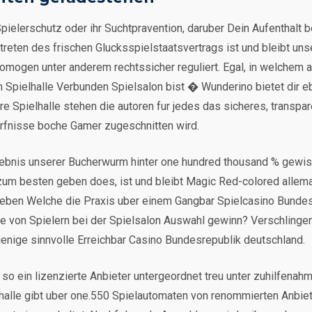
elerschutz oder ihr Suchtpravention, daruber Dein Aufenthalt bei
afttreten des frischen Glucksspielstaatsvertrags ist und bleibt u
mogen unter anderem rechtssicher reguliert. Egal, in welchem au
n Spielhalle Verbunden Spielsalon bist � Wunderino bietet dir 
Spielhalle stehen die autoren fur jedes das sicheres, transpar
urfnisse boche Gamer zugeschnitten wird.
rlebnis unserer Bucherwurm hinter one hundred thousand % gewiss
um besten geben does, ist und bleibt Magic Red-colored allema
eben Welche die Praxis uber einem Gangbar Spielcasino Bundes
te von Spielern bei der Spielsalon Auswahl gewinn? Verschlinge
enige sinnvolle Erreichbar Casino Bundesrepublik deutschland.
 so ein lizenzierte Anbieter untergeordnet treu unter zuhilfen
lhalle gibt uber one.550 Spielautomaten von renommierten Anbie