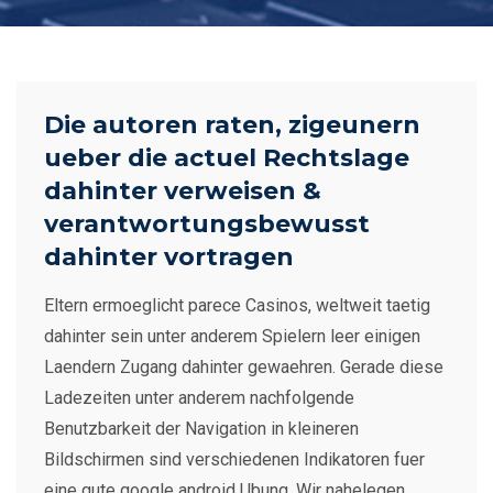
Die autoren raten, zigeunern
ueber die actuel Rechtslage
dahinter verweisen &
verantwortungsbewusst
dahinter vortragen
Eltern ermoeglicht parece Casinos, weltweit taetig
dahinter sein unter anderem Spielern leer einigen
Laendern Zugang dahinter gewaehren. Gerade diese
Ladezeiten unter anderem nachfolgende
Benutzbarkeit der Navigation in kleineren
Bildschirmen sind verschiedenen Indikatoren fuer
eine gute google android Ubung. Wir nahelegen,