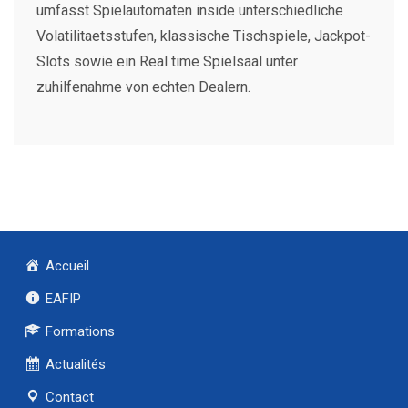
umfasst Spielautomaten inside unterschiedliche
Volatilitaetsstufen, klassische Tischspiele, Jackpot-
Slots sowie ein Real time Spielsaal unter
zuhilfenahme von echten Dealern.
Accueil
EAFIP
Formations
Actualités
Contact