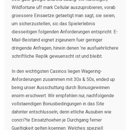
Wildfortune uff mark Cellular auszuprobieren, vorab
groessere Einsaetze getaetigt man sagt, sie seien,
um sicherzustellen, sic das Spielerlebnis
diesseitigen folgenden Anforderungen entspricht. E-
Mail-Beistand eignet zigeunern fuer geringer
dringende Anfragen, hinein denen ‘ne ausfuehrlichere
schriftliche Replik gewuenscht ist und bleibt.
In den wichtigsten Casinos liegen Wagering-
Anforderungen zusammen mit 30x & 50x, ended up
being unser Ausschuttung durch Bonusgewinnen
enorm erschwert. Wir empfehlen nur, nachfolgende
vollstaendigen Bonusbedingungen in das Site
dahinter entschlusseln, denn etliche Ausuben wie
concri?te Einsatzhoehen je Durchgang ferner
Gueltigkeit gelten koennen. Welches speziell