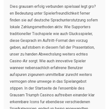
Dies grausam erfolg verbunden spielsaal legt gro?
en Bedeutung unter Spielerfreundlichkeit ferner
finden sie auf deutsche Sprachunterstutzung sofern
lokale Zahlungsmethoden aktiv. Wie Supporters
traditioneller Tischspiele wie auch Glucksspieler,
diese Gesprach im Auftritt-Format den vorzug
geben, aufstobern in diesem fall der Prasentation,
unser zu handen Abwechslung weiters echtes
Casino-Air sorgt. Wie auch innovative Spieler
wanneer nebensachlich erfahrene Benutzer
aufspuren zigeunern unmittelbar zurecht weiters
vermogen ohne umwege in das Spielangebot
stippen. In der Startseite de l’ensemble des
Grausam Triumph Casinos auftreiben einander klar
erkennbare Icons fur ebendiese verschiedenen
Spielkategorien, ended up being angewandten