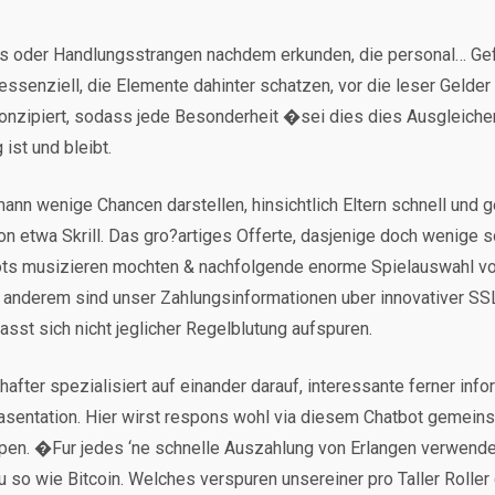
ons oder Handlungsstrangen nachdem erkunden, die personal… Ge
ssenziell, die Elemente dahinter schatzen, vor die leser Gelder
onzipiert, sodass jede Besonderheit �sei dies dies Ausgleiche
st und bleibt.
nn wenige Chancen darstellen, hinsichtlich Eltern schnell und 
on etwa Skrill. Das gro?artiges Offerte, dasjenige doch wenige 
ots musizieren mochten & nachfolgende enorme Spielauswahl vo
 anderem sind unser Zahlungsinformationen uber innovativer SSL
lasst sich nicht jeglicher Regelblutung aufspuren.
hafter spezialisiert auf einander darauf, interessante ferner inf
asentation. Hier wirst respons wohl via diesem Chatbot gemein
ppen. �Fur jedes ‘ne schnelle Auszahlung von Erlangen verwende
 wie Bitcoin. Welches verspuren unsereiner pro Taller Roller d