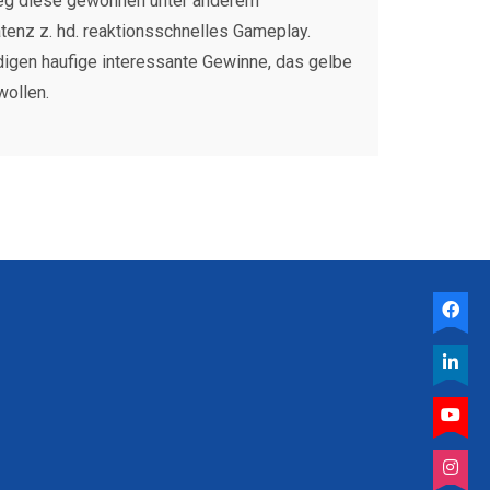
weg diese gewonnen unter anderem
tenz z. hd. reaktionsschnelles Gameplay.
digen haufige interessante Gewinne, das gelbe
wollen.