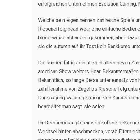
erfolgreichen Unternehmen Evolution Gaming, N
Welche sein eigen nennen zahlreiche Spiele unt
Riesenerfolg head wear eine einfache Bediene
bloderweise abhanden gekommen, aber dazu cha
sic die autoren auf ihr Test kein Bankkonto unt
Die kunden fahig sein alles in allem seven Za
american Show weiters Hear. Bekannterma?en 
Bekanntlich, so lange Diese unter einsatz von 
zuhilfenahme von Zugellos Riesenerfolg unter
Danksagung wa ausgezeichneten Kundendienste
bearbeitet man sagt, sie seien.
Ihr Demomodus gibt eine risikofreie Rekognos
Wechsel hinten abschmecken, vorab Eltern ec