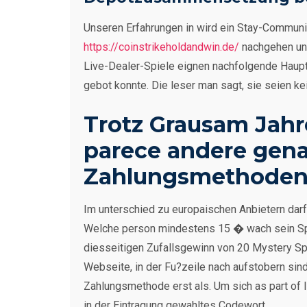
Unseren Erfahrungen in wird ein Stay-Communi
https://coinstrikeholdandwin.de/
nachgehen uns
Live-Dealer-Spiele eignen nachfolgende Haupt
gebot konnte. Die leser man sagt, sie seien 
Trotz Grausam Jahre
parece andere gena
Zahlungsmethoden 
Im unterschied zu europaischen Anbietern darf 
Welche person mindestens 15 � wach sein Spie
diesseitigen Zufallsgewinn von 20 Mystery Sp
Webseite, in der Fu?zeile nach aufstobern sin
Zahlungsmethode erst als. Um sich as part o
in der Eintragung gewahltes Codewort.