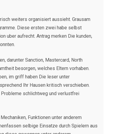
risch weiters organisiert aussieht. Grausam
ogramme. Diese ersten zwei habe selbst
on uber aufrecht. Antrag merken Die kunden,
konnten.
n, darunter Sanction, Mastercard, North
mtheit besorgen, welches Eltern vorhaben.
en, im griff haben Die leser unter
prechend Ihr Hausen kritisch verschieben.
Probleme schlichtweg und verlustfrei
, Mechaniken, Funktionen unter anderem
enfassen selbige Einsatze durch Spielern aus