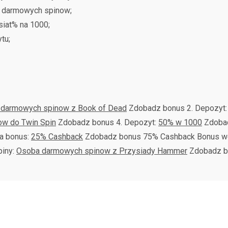
ty darmowych spinow;
siat% na 1000;
tu;
i darmowych spinow z Book of Dead
Zdobadz bonus 2. Depozyt
ow do Twin Spin
Zdobadz bonus 4. Depozyt:
50% w 1000
Zdobad
a bonus:
25% Cashback
Zdobadz bonus 75% Cashback Bonus 
iny:
Osoba darmowych spinow z Przysiady Hammer
Zdobadz b