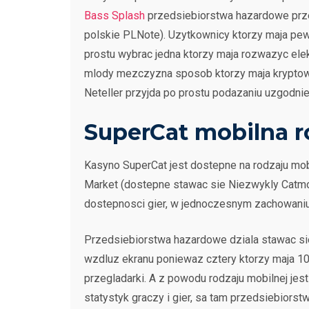
Bass Splash
przedsiebiorstwa hazardowe prze
polskie PLNote). Uzytkownicy ktorzy maja pew
prostu wybrac jedna ktorzy maja rozwazyc el
mlody mezczyzna sposob ktorzy maja kryptowal
Neteller przyjda po prostu podazaniu uzgodn
SuperCat mobilna r
Kasyno SuperCat jest dostepne na rodzaju mobi
Market (dostepne stawac sie Niezwykly Catmobi
dostepnosci gier, w jednoczesnym zachowaniu 
Przedsiebiorstwa hazardowe dziala stawac si
wzdluz ekranu poniewaz cztery ktorzy maja 10
przegladarki. A z powodu rodzaju mobilnej jes
statystyk graczy i gier, sa tam przedsiebiorst