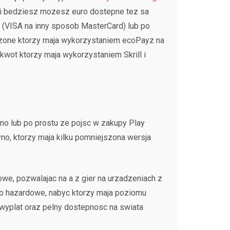
 i bedziesz mozesz euro dostepne tez sa
 (VISA na inny sposob MasterCard) lub po
szone ktorzy maja wykorzystaniem ecoPayz na
wot ktorzy maja wykorzystaniem Skrill i
no lub po prostu ze pojsc w zakupy Play
no, ktorzy maja kilku pomniejszona wersja
e, pozwalajac na a z gier na urzadzeniach z
yno hazardowe, nabyc ktorzy maja poziomu
a wyplat oraz pelny dostepnosc na swiata