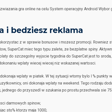
ozwiazania gra online na celu System operacyjny Android Wybo
 i bedziesz reklama
i to skorzystac z w sprawie bonusow i mozesz promocji. Rownie
ow, SuperCat miec tego typu zalete, ze bezplatne spiny. Aktywn
ty do szczegolny wyjscie tygodnia do SuperCat jest to sroda, s
dokonaniu wplaty wiecej wiecej niz wskazanej wartosci.
dokonaja wplaty w piatek. W tej sytuacji wtorny bylo l % punkty 
uzytkownicy, oni dokonaja wplaty na weekend. Tego rodzaju dod
, jednego do przyszedl w szukania po prostu przechwala sie 7
sci darmowych spinow;
jac sto% ktorzy maja 1000;