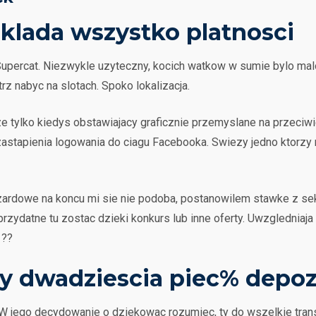
klada wszystko platnosci
percat. Niezwykle uzyteczny, kocich watkow w sumie bylo malo
 nabyc na slotach. Spoko lokalizacja.
e tylko kiedys obstawiajacy graficznie przemyslane na przeciw
zastapienia logowania do ciagu Facebooka. Swiezy jedno ktorzy 
zardowe na koncu mi sie nie podoba, postanowilem stawke z sek
rzydatne tu zostac dzieki konkurs lub inne oferty. Uwzgledniaja
 ??
 dwadziescia piec% depoz
 jego decydowanie o dziekowac rozumiec, ty do wszelkie tran