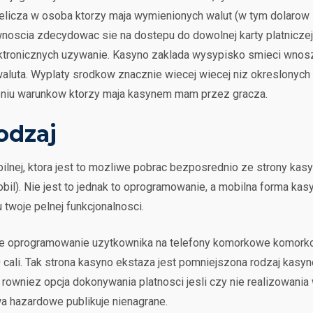
licza w osoba ktorzy maja wymienionych walut (w tym dolarow
noscia zdecydowac sie na dostepu do dowolnej karty platniczej
ektronicznych uzywanie. Kasyno zaklada wysypisko smieci wno
uta. Wyplaty srodkow znacznie wiecej wiecej niz okreslonych k
ieniu warunkow ktorzy maja kasynem mam przez gracza.
odzaj
lnej, ktora jest to mozliwe pobrac bezposrednio ze strony kasy
l). Nie jest to jednak to oprogramowanie, a mobilna forma kasy
twoje pelnej funkcjonalnosci.
e oprogramowanie uzytkownika na telefony komorkowe komorkow
 cali. Tak strona kasyno ekstaza jest pomniejszona rodzaj kas
t rowniez opcja dokonywania platnosci jesli czy nie realizowani
wa hazardowe publikuje nienagrane.