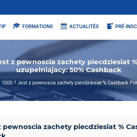
FIP
FORMATIONS
ACTUALITÉS
PRÉ-INSC
est z pewnoscia zachety piecdziesiat
uzupelniajacy: 50% Cashback
 1000 ? Jest z pewnoscia zachety piecdziesiat % Cashback Pon
 z pewnoscia zachety piecdziesiat % C
ck