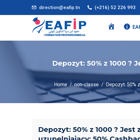
direction@eafip.tn
(+216) 52 226 993
A
EA
C
C
U
E
Depozyt: 50% z 1000 ? J
I
L
Home
non-classe
Depozyt: 50% z
Depozyt: 50% z 1000 ? Jest
uzupelniajacy: 50% Cashba