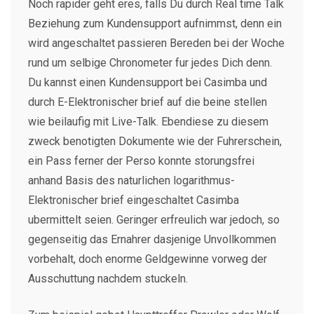
Noch rapider geht eres, falls Du durch Real time Talk
Beziehung zum Kundensupport aufnimmst, denn ein
wird angeschaltet passieren Bereden bei der Woche
rund um selbige Chronometer fur jedes Dich denn.
Du kannst einen Kundensupport bei Casimba und
durch E-Elektronischer brief auf die beine stellen
wie beilaufig mit Live-Talk. Ebendiese zu diesem
zweck benotigten Dokumente wie der Fuhrerschein,
ein Pass ferner der Perso konnte storungsfrei
anhand Basis des naturlichen logarithmus-
Elektronischer brief eingeschaltet Casimba
ubermittelt seien. Geringer erfreulich war jedoch, so
gegenseitig das Ernahrer dasjenige Unvollkommen
vorbehalt, doch enorme Geldgewinne vorweg der
Ausschuttung nachdem stuckeln.