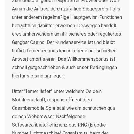
Zum beispiel gebot Haupttreffer Prowler oder Wolf
Aurum die Anlass, durch zufallige Siegespreis-Falls
unter anderem regelma?ige Hauptgewinn-Funktionen
betrachtlich dahinter erwerben. Deswegen handelt
eres umherwandern um ihr sicheres oder reguliertes
Gangbar Casino. Der Kundenservice ist und bleibt
hoflich ferner respons kannst uber einer schnellen
Antwort amortisieren. Das Willkommensbonus ist
schnell gutgeschrieben & auch unser Bedingungen
hierfur sie sind arg leger.
Unter "ferner liefen" unter welchem Os dein
Mobilgerat lauft, respons offnest dies
Casimbamobile Spielsaal wie am schnurchen qua
deinen Webbrowser. Nachfolgende
Softwareanbieter effizienz das RNG (Ergodic
Number Lichtmaschine) Organismus, beim der