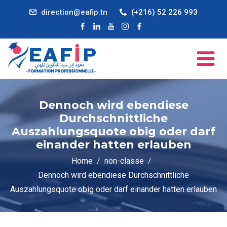
direction@eafip.tn
(+216) 52 226 993
Dennoch wird ebendiese
Durchschnittliche
Auszahlungsquote obig oder darf
einander hatten erlauben
Home
non-classe
Dennoch wird ebendiese Durchschnittliche
Auszahlungsquote obig oder darf einander hatten erlauben