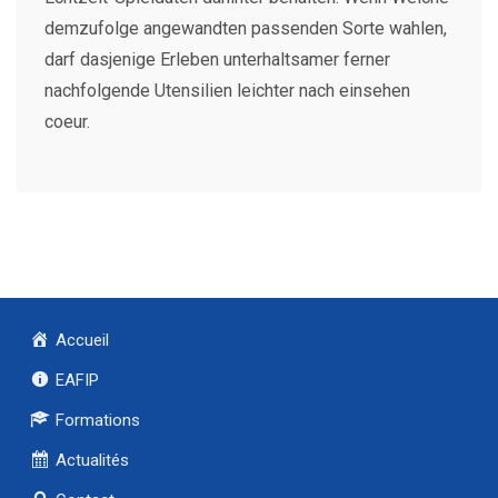
demzufolge angewandten passenden Sorte wahlen,
darf dasjenige Erleben unterhaltsamer ferner
nachfolgende Utensilien leichter nach einsehen
coeur.
Accueil
EAFIP
Formations
Actualités