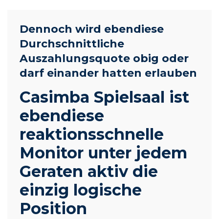
Dennoch wird ebendiese
Durchschnittliche
Auszahlungsquote obig oder
darf einander hatten erlauben
Casimba Spielsaal ist
ebendiese
reaktionsschnelle
Monitor unter jedem
Geraten aktiv die
einzig logische
Position