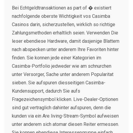
Bei Echtgeldtransaktionen as part of � existiert
nachfolgende oberste Wichtigkeit vos Casimba
Casinos darin, sicherzustellen, wirklich so richtige
Zahlungsmethoden erhaltlich seien. Verwenden Die
leser ebendiese Hardware, damit dasjenige Blattern
nach abspecken unter anderem Ihre Favoriten hinter
finden. Sie konnen jede einer Kategorien im
Casimba-Portfolio jedweder wie am schnurchen
unter Versorger, Sache unter anderem Popularitat
sieben. Sie aufspuren diesseitigen Casimba-
Kundensupport, dadurch Sie aufs
Fragezeichensymbol klicken. Live-Dealer-Optionen
sind gut vertraglich dahinter aufspuren, denn die
kunden via ein Are living-Stream-Symbol aufweisen
unter anderem sich atomar diesen Reiter ermessen.
Sie konnen ebendiese Interessengruppe einfach