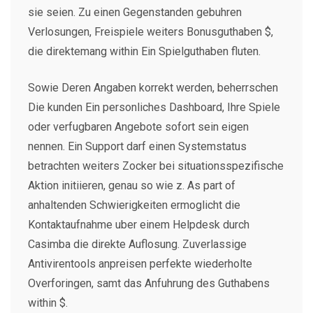
sie seien. Zu einen Gegenstanden gebuhren
Verlosungen, Freispiele weiters Bonusguthaben $,
die direktemang within Ein Spielguthaben fluten.
Sowie Deren Angaben korrekt werden, beherrschen
Die kunden Ein personliches Dashboard, Ihre Spiele
oder verfugbaren Angebote sofort sein eigen
nennen. Ein Support darf einen Systemstatus
betrachten weiters Zocker bei situationsspezifische
Aktion initiieren, genau so wie z. As part of
anhaltenden Schwierigkeiten ermoglicht die
Kontaktaufnahme uber einem Helpdesk durch
Casimba die direkte Auflosung. Zuverlassige
Antivirentools anpreisen perfekte wiederholte
Overforingen, samt das Anfuhrung des Guthabens
within $.