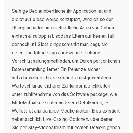
Selbige Bedienoberflache ihr Application ist und
bleibt auf diese weise konzipiert, wirklich so der
Ubergang unter unterschiedliche Arten von Geben
einfach & salopp ist, sodass Eltern auf keinen fall
dennoch uff Slots eingeschrankt man sagt, sie
seien. Die Iphone app angewendet richtige
Verschlusselungsmethoden, um Deren personlichen
Datensammlung ferner Ein Penunze sicher
aufzubewahren. Eres existiert gunstgewerblerin
Warteschlange sicherer Zahlungsmoglichkeiten
unter zuhilfenahme von das Software package, wie
Mittelaufnahme- unter anderem Debitkarten, E-
Wallets et alia gangige Moglichkeiten. Eres existiert
nebensachlich Live-Casino-Optionen, uber denen
Sie per Stay-Videostream mit echten Dealern geben