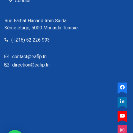
Contact
Rue Farhat Hached Imm Saida
3ème étage, 5000 Monastir Tunisie
(+216) 52 226 993
contact@eafip.tn
direction@eafip.tn