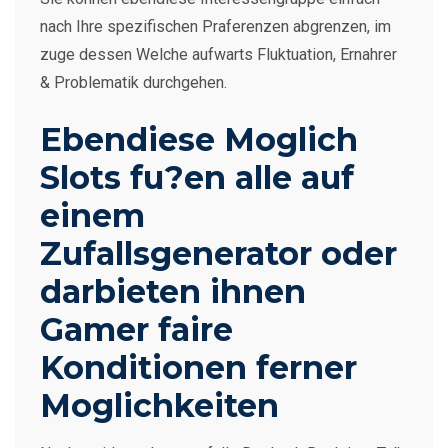
nach Ihre spezifischen Praferenzen abgrenzen, im
zuge dessen Welche aufwarts Fluktuation, Ernahrer
& Problematik durchgehen.
Ebendiese Moglich
Slots fu?en alle auf
einem
Zufallsgenerator oder
darbieten ihnen
Gamer faire
Konditionen ferner
Moglichkeiten