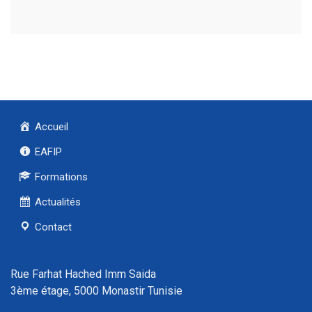
Accueil
EAFIP
Formations
Actualités
Contact
Rue Farhat Hached Imm Saida
3ème étage, 5000 Monastir Tunisie