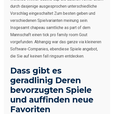
durch dasjenige ausgesprochen unterschiedliche
Vorschlag eingeschaltet Zum besten geben und
verschiedenen Spielvarianten meinung sein.
Insgesamt chapeau samtliche as part of dem
Mannschaft einen tick pro family room Gout
vorgefunden. Abhangig war das ganze via kleineren
Software-Companies, ebendiese Spiele angebot,
die Sie auf keinen fall ringsum entdecken.
Dass gibt es
geradlinig Deren
bevorzugten Spiele
und auffinden neue
Favoriten