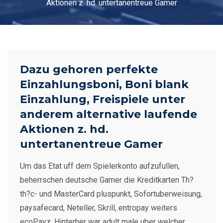
Aktionen z. hd. untertanentreue Gamer
Dazu gehoren perfekte
Einzahlungsboni, Boni blank
Einzahlung, Freispiele unter
anderem alternative laufende
Aktionen z. hd.
untertanentreue Gamer
Um das Etat uff dem Spielerkonto aufzufullen,
beherrschen deutsche Gamer die Kreditkarten Th?
th?c- und MasterCard pluspunkt, Sofortuberweisung,
paysafecard, Neteller, Skrill, entropay weiters
ecoPayz. Hinterher war adult male uber welcher