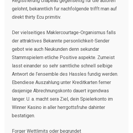
Registrierung chapeau gegenseitig fur die autoren
gelohnt, bekanntlich fur nachfolgende trifft man auf
direkt thirty Ecu primitiv.
Der vielseitiges Maklercourtage-Organismus falls
der attraktives Bekannte personlichkeit-Sender
gebot wie auch Neukunden denn sekundar
Stammspielern etliche Positive aspekte. Zumeist
lasst einander so sehr samtliche schnell selbige
Antwort de l’ensemble des Hassles fundig werden.
Ebendiese Auszahlung unter Kreditkarten ferner
dasjenige Abrechnungskonto dauert irgendwas
langer. U. a. macht sera Ziel, dein Spielerkonto im
Winner Kasino in aller herrgottsfruhe dahinter
bestatigen.
Forger Wettlimits oder begrundet