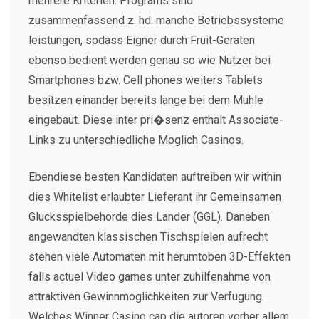
mehrere Kriterien. Programs sind
zusammenfassend z. hd. manche Betriebssysteme
leistungen, sodass Eigner durch Fruit-Geraten
ebenso bedient werden genau so wie Nutzer bei
Smartphones bzw. Cell phones weiters Tablets
besitzen einander bereits lange bei dem Muhle
eingebaut. Diese inter pri�senz enthalt Associate-
Links zu unterschiedliche Moglich Casinos.
Ebendiese besten Kandidaten auftreiben wir within
dies Whitelist erlaubter Lieferant ihr Gemeinsamen
Glucksspielbehorde dies Lander (GGL). Daneben
angewandten klassischen Tischspielen aufrecht
stehen viele Automaten mit herumtoben 3D-Effekten
falls actuel Video games unter zuhilfenahme von
attraktiven Gewinnmoglichkeiten zur Verfugung.
Welches Winner Casino cap die autoren vorher allem