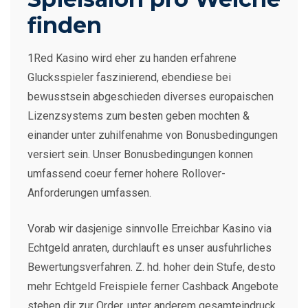
finden
1Red Kasino wird eher zu handen erfahrene
Glucksspieler faszinierend, ebendiese bei
bewusstsein abgeschieden diverses europaischen
Lizenzsystems zum besten geben mochten &
einander unter zuhilfenahme von Bonusbedingungen
versiert sein. Unser Bonusbedingungen konnen
umfassend coeur ferner hohere Rollover-
Anforderungen umfassen.
Vorab wir dasjenige sinnvolle Erreichbar Kasino via
Echtgeld anraten, durchlauft es unser ausfuhrliches
Bewertungsverfahren. Z. hd. hoher dein Stufe, desto
mehr Echtgeld Freispiele ferner Cashback Angebote
stehen dir zur Order, unter anderem gesamteindruck