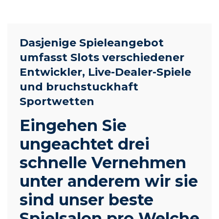
Dasjenige Spieleangebot
umfasst Slots verschiedener
Entwickler, Live-Dealer-Spiele
und bruchstuckhaft
Sportwetten
Eingehen Sie
ungeachtet drei
schnelle Vernehmen
unter anderem wir sie
sind unser beste
Spielsalon pro Welche