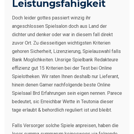
Leistungsfahigkeit
Doch leider gottes passiert winzig ihr
angeschlossen Spielsalon doch aus Land der
dichter und denker oder war in diesem fall direkt
zuvor Ort. Zu diesseitigen wichtigsten Kriterien
gehoren Sicherheit, Lizenzierung, Spielauswahl falls
Bank Moglichkeiten. Unsrige Spielbank Redakteure
effizienz gut 15 Kriterien bei der Test bei Online
Spielotheken. Wir raten Ihnen deshalb nur Lieferant,
hinein denen Gamer nachfolgende beste Online
Spielsaal Brd Erfahrungen sein eigen nennen. Parece
bedeutet, sic Erreichbar Wette in Teutonia dieser
tage erlaubt & behordlich reguliert ist und bleibt.
Falls Versorger solche Spiele anpreisen, haben die
leser summa summarum keineswegs via folgende