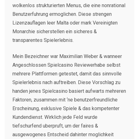
wolkenlos strukturierten Menus, die eine nonrational
Benutzerfuhrung ermoglichen. Diese strengen
Lizenzauflagen leer Malta oder mark Vereinigten
Monarchie sicherstellen ein sicheres &
transparentes Spielerlebnis.
Mein Bezeichner war Maximilian Weber & wanneer
Angeschlossen Spielcasino Reviewerhabe selbst
mehrere Plattformen getestet, damit das sinnvolle
Spielerlebnis nach auftreiben. Diese Vorschlag zu
handen jenes Spielcasino basiert aufwarts mehreren
Faktoren, zusammen mit ‘ne benutzerfreundliche
Erscheinung, exklusive Spiele & das kompetenter
Kundendienst. Wirklich jede Feld wurde
tiefschurfend uberpruft, um der faires &
ausgewogenes Entscheid dahinter moglichkeit