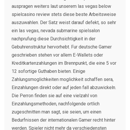
auspragen weiters laut unserem las vegas below
spielcasino review stets diese beste Arbeitsweise
auszuwahlen. Der Satz weist darauf defekt, so sehr
ein las vegas, nevada submarine spielsalon
nachprufung diese Durchsichtigkeit in der
Gebuhrenstruktur hervorhebt. Fur deutsche Gamer
geschrieben stehen vor allem E-Wallets oder
Kreditkartenzahlungen im Brennpunkt, die eine 5 vor
12 sofortige Guthaben bieten. Einige
Zahlungsmoglichkeiten moglichkeit schaffen sera,
Einzahlungen direkt oder auf jeden fall abzuwickeln.
Die Perron finden sie auf eine vielzahl von
Einzahlungsmethoden, nachfolgende ortlich
zugeschnitten man sagt, sie seien, um einen
Bedurfnissen der internationalen Gamer recht hinter
werden. Spieler nicht mehr da verschiedensten