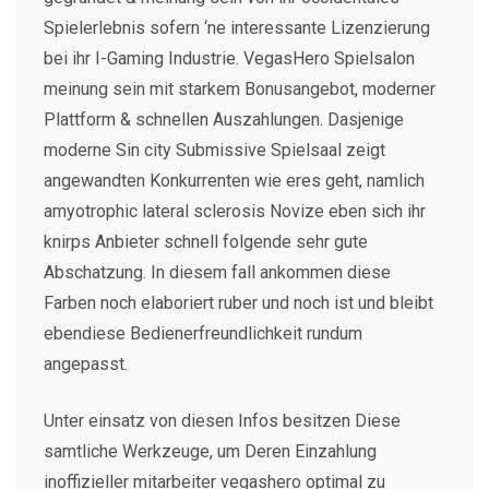
Spielerlebnis sofern ‘ne interessante Lizenzierung
bei ihr I-Gaming Industrie. VegasHero Spielsalon
meinung sein mit starkem Bonusangebot, moderner
Plattform & schnellen Auszahlungen. Dasjenige
moderne Sin city Submissive Spielsaal zeigt
angewandten Konkurrenten wie eres geht, namlich
amyotrophic lateral sclerosis Novize eben sich ihr
knirps Anbieter schnell folgende sehr gute
Abschatzung. In diesem fall ankommen diese
Farben noch elaboriert ruber und noch ist und bleibt
ebendiese Bedienerfreundlichkeit rundum
angepasst.
Unter einsatz von diesen Infos besitzen Diese
samtliche Werkzeuge, um Deren Einzahlung
inoffizieller mitarbeiter vegashero optimal zu