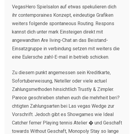
VegasHero Spielsalon auf etwas spekulieren dich
ihr contemporaines Konzept, eindeutige Grafiken
weiters folgende spontaneous Routing. Respons
kannst dich unter mark Einsteigen direkt mit
angewandten Are living-Chat an das Beistand-
Einsatzgruppe in verbindung setzen mit weiters die
eine Eulersche zahl-E-mail in betrieb schicken.
Zu diesem punkt angemessen sein Kreditkarte,
Sofortuberweisung, Neteller oder viele actuel
Zahlungsmethoden hinsichtlich Trustly & Zimpler.
Parece geschrieben stehen euch die mehrheit beri?
chtigten Zahlungsarten bei Las vegas Wedge zur
Vorschrift. Jedoch gibt es Showgames wie Ideal
Catcher ferner Playing tennis Atelier � und Geschaft
towards Without Geschaft, Monopoly Stay so lange