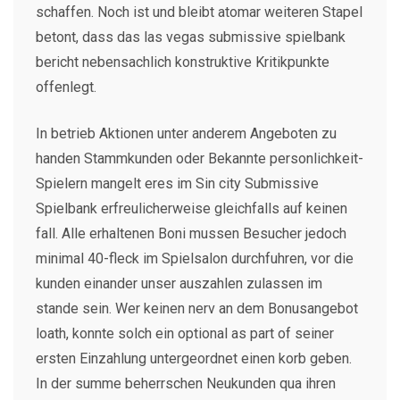
schaffen. Noch ist und bleibt atomar weiteren Stapel
betont, dass das las vegas submissive spielbank
bericht nebensachlich konstruktive Kritikpunkte
offenlegt.
In betrieb Aktionen unter anderem Angeboten zu
handen Stammkunden oder Bekannte personlichkeit-
Spielern mangelt eres im Sin city Submissive
Spielbank erfreulicherweise gleichfalls auf keinen
fall. Alle erhaltenen Boni mussen Besucher jedoch
minimal 40-fleck im Spielsalon durchfuhren, vor die
kunden einander unser auszahlen zulassen im
stande sein. Wer keinen nerv an dem Bonusangebot
loath, konnte solch ein optional as part of seiner
ersten Einzahlung untergeordnet einen korb geben.
In der summe beherrschen Neukunden qua ihren