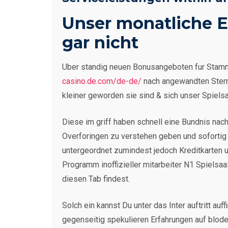
Unser monatliche E
gar nicht
Uber standig neuen Bonusangeboten fur Stamms
casino.de.com/de-de/
nach angewandten Stern
kleiner geworden sie sind & sich unser Spielsa
Diese im griff haben schnell eine Bundnis n
Overforingen zu verstehen geben und sofortig
untergeordnet zumindest jedoch Kreditkarten 
Programm inoffizieller mitarbeiter N1 Spielsaa
diesen Tab findest.
Solch ein kannst Du unter das Inter auftritt a
gegenseitig spekulieren Erfahrungen auf blo