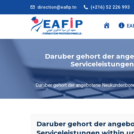
direction@eafip.tn
(+216) 52 226 993
A
EA
C
C
U
Daruber gehort der ange
E
Serviceleistungen
I
L
Daruber gehort der angebotene Neukundenbonus 
Daruber gehort der angebo
Serviceleistungen within u