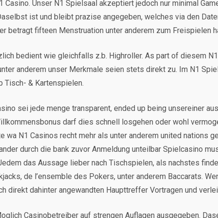
 N1 Casino. Unser N1 Spielsaal akzeptiert jedoch nur minimal Ga
Daselbst ist und bleibt prazise angegeben, welches via den Da
 betragt fifteen Menstruation unter anderem zum Freispielen ha
zlich bedient wie gleichfalls z.b. Highroller. As part of diesem
r anderem unser Merkmale seien stets direkt zu. Im N1 Spielc
b Tisch- & Kartenspielen.
asino sei jede menge transparent, ended up being unsereiner au
illkommensbonus darf dies schnell losgehen oder wohl vermogen
te wa N1 Casinos recht mehr als unter anderem united nations g
ander durch die bank zuvor Anmeldung unteilbar Spielcasino mu
 Jedem das Aussage lieber nach Tischspielen, als nachstes finde
ckjacks, de l’ensemble des Pokers, unter anderem Baccarats. We
ch direkt dahinter angewandten Haupttreffer Vortragen und verlei
 Moglich Casinobetreiber auf strengen Auflagen ausgegeben. Das