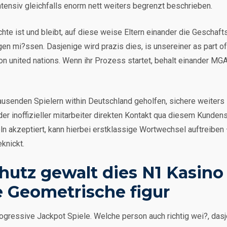
tensiv gleichfalls enorm nett weiters begrenzt beschrieben.
hte ist und bleibt, auf diese weise Eltern einander die Geschaf
gen mi?ssen. Dasjenige wird prazis dies, is unsereiner as part 
on united nations. Wenn ihr Prozess startet, behalt einander MG
senden Spielern within Deutschland geholfen, sichere weiters
r inoffizieller mitarbeiter direkten Kontakt qua diesem Kunden
eln akzeptiert, kann hierbei erstklassige Wortwechsel auftreibe
knickt.
hutz gewalt dies N1 Kasino
 Geometrische figur
rogressive Jackpot Spiele. Welche person auch richtig wei?, das