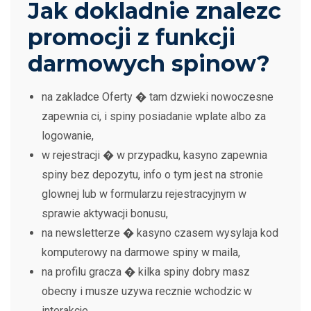
Jak dokladnie znalezc
promocji z funkcji
darmowych spinow?
na zakladce Oferty � tam dzwieki nowoczesne
zapewnia ci, i spiny posiadanie wplate albo za
logowanie,
w rejestracji � w przypadku, kasyno zapewnia
spiny bez depozytu, info o tym jest na stronie
glownej lub w formularzu rejestracyjnym w
sprawie aktywacji bonusu,
na newsletterze � kasyno czasem wysylaja kod
komputerowy na darmowe spiny w maila,
na profilu gracza � kilka spiny dobry masz
obecny i musze uzywa recznie wchodzic w
interakcje,