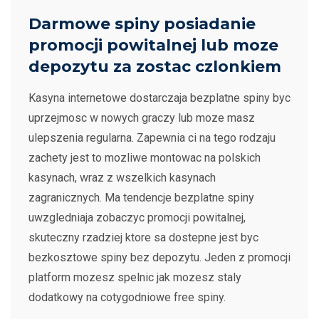
Darmowe spiny posiadanie
promocji powitalnej lub moze
depozytu za zostac czlonkiem
Kasyna internetowe dostarczaja bezplatne spiny byc
uprzejmosc w nowych graczy lub moze masz
ulepszenia regularna. Zapewnia ci na tego rodzaju
zachety jest to mozliwe montowac na polskich
kasynach, wraz z wszelkich kasynach
zagranicznych. Ma tendencje bezplatne spiny
uwzgledniaja zobaczyc promocji powitalnej,
skuteczny rzadziej ktore sa dostepne jest byc
bezkosztowe spiny bez depozytu. Jeden z promocji
platform mozesz spelnic jak mozesz staly
dodatkowy na cotygodniowe free spiny.