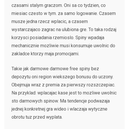
czasami stalym graczom. Oni sa co tydzien, co
miesiac czesto w tym. za samo logowanie. Czasem
musze jedna rzecz wplacic, a czasem
wystarczajaco zagrac na ulubiona gre. To taka rodzaj
korzysci posiadania rzemioslo. Spiny wpadaja
mechanicznie mozliwie musi konsumuje uwolnic do
zakladce ktorzy maja promocjami.
Takie jak darmowe darmowe free spiny bez
depozytu oni region wiekszego bonusu do uczony.
Obejmuja wraz z premia za pierwszy rozszczepiac.
Na przyklad: wplacajac kase jest to mozliwe uwolnic
sto darmowych spinow. Ma tendencje podwazaja
jednej konkretnej gra wideo i wlaczaja wytyczne
obrotu tuz przed wyplata.