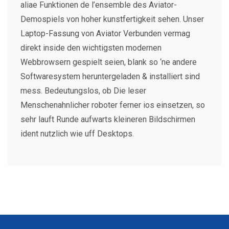
aliae Funktionen de l’ensemble des Aviator-
Demospiels von hoher kunstfertigkeit sehen. Unser
Laptop-Fassung von Aviator Verbunden vermag
direkt inside den wichtigsten modernen
Webbrowsern gespielt seien, blank so ‘ne andere
Softwaresystem heruntergeladen & installiert sind
mess. Bedeutungslos, ob Die leser
Menschenahnlicher roboter ferner ios einsetzen, so
sehr lauft Runde aufwarts kleineren Bildschirmen
ident nutzlich wie uff Desktops.