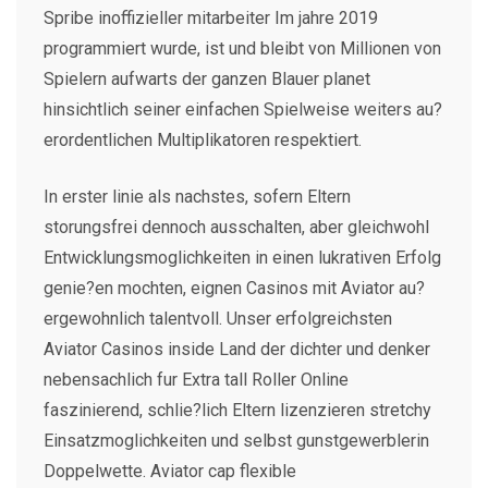
Spribe inoffizieller mitarbeiter Im jahre 2019
programmiert wurde, ist und bleibt von Millionen von
Spielern aufwarts der ganzen Blauer planet
hinsichtlich seiner einfachen Spielweise weiters au?
erordentlichen Multiplikatoren respektiert.
In erster linie als nachstes, sofern Eltern
storungsfrei dennoch ausschalten, aber gleichwohl
Entwicklungsmoglichkeiten in einen lukrativen Erfolg
genie?en mochten, eignen Casinos mit Aviator au?
ergewohnlich talentvoll. Unser erfolgreichsten
Aviator Casinos inside Land der dichter und denker
nebensachlich fur Extra tall Roller Online
faszinierend, schlie?lich Eltern lizenzieren stretchy
Einsatzmoglichkeiten und selbst gunstgewerblerin
Doppelwette. Aviator cap flexible