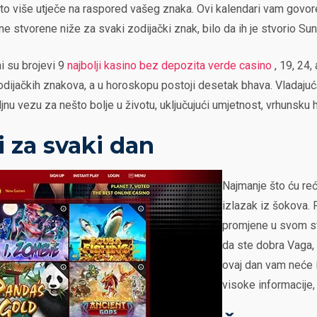
, to više utječe na raspored vašeg znaka. Ovi kalendari vam govor
 stvorene niže za svaki zodijački znak, bilo da ih je stvorio Sun
i su brojevi 9
najbolji kasino bez depozita verde casino
, 19, 24,
zodijačkih znakova, a u horoskopu postoji desetak bhava. Vladaj
jnu vezu za nešto bolje u životu, uključujući umjetnost, vrhunsku
 za svaki dan
Najmanje što ću reć
izlazak iz šokova.
promjene u svom s
da ste dobra Vaga, 
ovaj dan vam neće i
visoke informacije, 