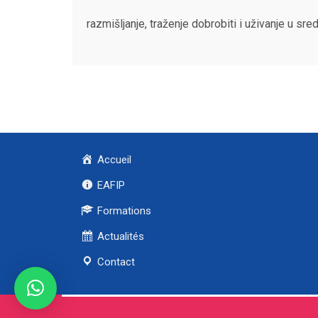
razmišljanje, traženje dobrobiti i uživanje u sr
Accueil
EAFIP
Formations
Actualités
Contact