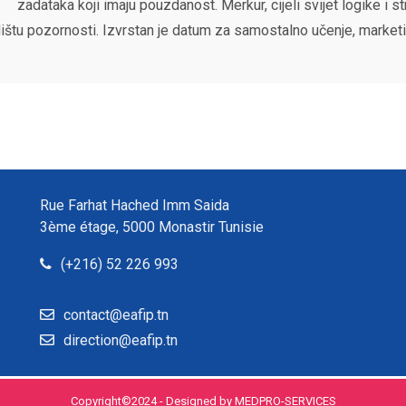
zadataka koji imaju pouzdanost. Merkur, cijeli svijet logike i st
edištu pozornosti. Izvrstan je datum za samostalno učenje, marketin
Rue Farhat Hached Imm Saida
3ème étage, 5000 Monastir Tunisie
(+216) 52 226 993
contact@eafip.tn
direction@eafip.tn
Copyright©2024 - Designed by
MEDPRO-SERVICES