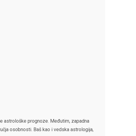
očne astrološke prognoze. Međutim, zapadna
učja osobnosti. Baš kao i vedska astrologija,